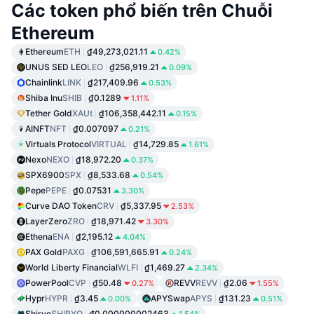
Các token phổ biến trên Chuỗi
Ethereum
Ethereum
ETH
₫49,273,021.11
0.42%
UNUS SED LEO
LEO
₫256,919.21
0.09%
Chainlink
LINK
₫217,409.96
0.53%
Shiba Inu
SHIB
₫0.1289
1.11%
Tether Gold
XAUt
₫106,358,442.11
0.15%
AINFT
NFT
₫0.007097
0.21%
Virtuals Protocol
VIRTUAL
₫14,729.85
1.61%
Nexo
NEXO
₫18,972.20
0.37%
SPX6900
SPX
₫8,533.68
0.54%
Pepe
PEPE
₫0.07531
3.30%
Curve DAO Token
CRV
₫5,337.95
2.53%
LayerZero
ZRO
₫18,971.42
3.30%
Ethena
ENA
₫2,195.12
4.04%
PAX Gold
PAXG
₫106,591,665.91
0.24%
World Liberty Financial
WLFI
₫1,469.27
2.34%
PowerPool
CVP
₫50.48
REVV
REVV
₫2.06
0.27%
1.55%
Hypr
HYPR
₫3.45
APYSwap
APYS
₫131.23
0.00%
0.51%
Shiryo
SHIRYO
₫0.000000002463