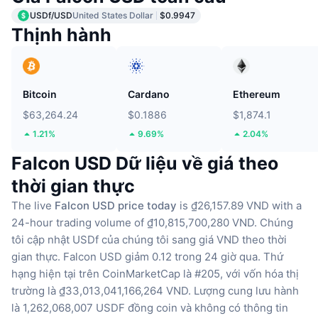
USDf/USD
United States Dollar
$0.9947
Thịnh hành
Bitcoin
Cardano
Ethereum
$63,264.24
$0.1886
$1,874.1
1.21%
9.69%
2.04%
Falcon USD Dữ liệu về giá theo
thời gian thực
The live
Falcon USD price today
is ₫26,157.89 VND with a
24-hour trading volume of ₫10,815,700,280 VND.
Chúng
tôi cập nhật USDf của chúng tôi sang giá VND theo thời
gian thực.
Falcon USD giảm 0.12 trong 24 giờ qua.
Thứ
hạng hiện tại trên CoinMarketCap là #205, với vốn hóa thị
trường là ₫33,013,041,166,264 VND.
Lượng cung lưu hành
là 1,262,068,007 USDF đồng coin
và không có thông tin