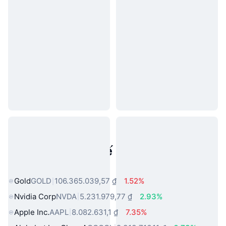
Tài sản trong thế giới thực phổ
biến
Gold
GOLD
106.365.039,57 ₫
1.52%
Nvidia Corp
NVDA
5.231.979,77 ₫
2.93%
Apple Inc.
AAPL
8.082.631,1 ₫
7.35%