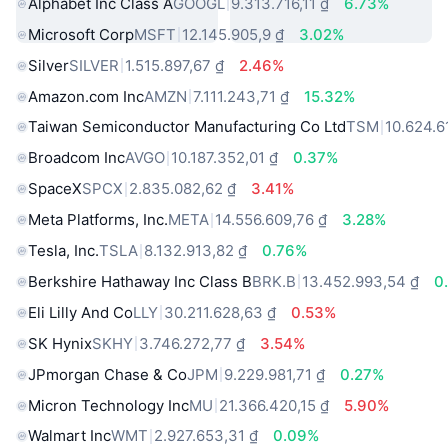
Alphabet Inc Class A
GOOGL
9.313.716,11 ₫
6.73%
Microsoft Corp
MSFT
12.145.905,9 ₫
3.02%
Silver
SILVER
1.515.897,67 ₫
2.46%
Amazon.com Inc
AMZN
7.111.243,71 ₫
15.32%
Taiwan Semiconductor Manufacturing Co Ltd
TSM
10.624.6
Broadcom Inc
AVGO
10.187.352,01 ₫
0.37%
SpaceX
SPCX
2.835.082,62 ₫
3.41%
Meta Platforms, Inc.
META
14.556.609,76 ₫
3.28%
Tesla, Inc.
TSLA
8.132.913,82 ₫
0.76%
Berkshire Hathaway Inc Class B
BRK.B
13.452.993,54 ₫
0
Eli Lilly And Co
LLY
30.211.628,63 ₫
0.53%
SK Hynix
SKHY
3.746.272,77 ₫
3.54%
JPmorgan Chase & Co
JPM
9.229.981,71 ₫
0.27%
Micron Technology Inc
MU
21.366.420,15 ₫
5.90%
Walmart Inc
WMT
2.927.653,31 ₫
0.09%