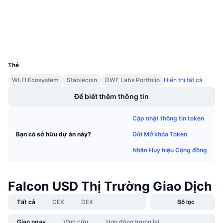
Sự kiện sắp tới
etherscan.io
Tỷ lệ tài trợ
Trình duyệt
Học & Kiếm tiền
Ví
UCID
Lịch
35721
Thẻ
Lịch ICO
WLFI Ecosystem
Stablecoin
DWF Labs Portfolio
Hiển thị tất cả
Lịch Sự kiện
Để biết thêm thông tin
Cập nhật thông tin token
Gửi Mở khóa Token
Bạn có sở hữu dự án này?
Nhận Huy hiệu Cộng đồng
Falcon USD Thị Trường Giao Dịch
Tất cả
CEX
DEX
Bộ lọc
Giao ngay
Vĩnh cửu
Hợp đồng tương lai