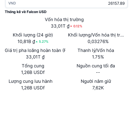
VND
Thịnh hành
Tiền điện tử ETF
Học hỏi
CMC Giao thức Ngữ cảnh Mô hình
Thống kê về Falcon USD
Mới
Vốn hóa thị trường
Bitcoin ETF
x402
Tin tức
33,01T ₫
0.12%
Tiền mã hóa
Ethereum ETF
Khối lượng (24 giờ)
Khối lượng/Vốn hóa thị trường 
Academy
10,81B ₫
0,03276%
5.27%
Chính trị
Giá trị pha loãng hoàn toàn (FDV)
Thanh lý/Vốn hóa
Phân tích kỹ thuật
Nghiên cứu
33,01T ₫
1.75%
Thể thao
Tổng cung
Nguồn cung tối đa
RSI
Video
1,26B USDf
--
Tài chính
MACD
Lượng cung lưu hành
Người nắm giữ
Bảng thuật ngữ
1,26B USDf
7,62K
Công nghệ
Trang Web
Website
Phái sinh
Chiến dịch
Mạng xã hội
NFT
Tổng quan
Airdrop
0xFa2B...24CeC2
Hợp đồng
Số liệu thống kê NFT giá cao nhất
Thanh lý
4.0
Phần thưởng Kim cương
Xếp hạng (CertiK)