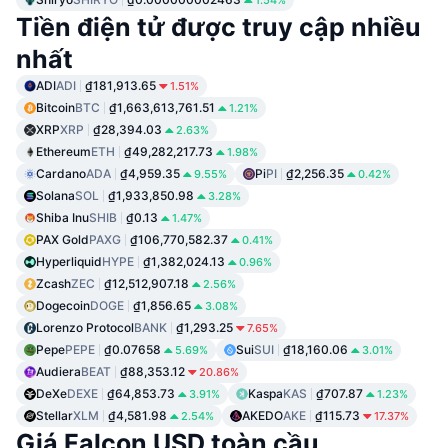
1.54%
Tiền điện tử được truy cập nhiều
nhất
ADI
ADI
₫181,913.65
1.51%
Bitcoin
BTC
₫1,663,613,761.51
1.21%
XRP
XRP
₫28,394.03
2.63%
Ethereum
ETH
₫49,282,217.73
1.98%
Cardano
ADA
₫4,959.35
Pi
PI
₫2,256.35
9.55%
0.42%
Solana
SOL
₫1,933,850.98
3.28%
Shiba Inu
SHIB
₫0.13
1.47%
PAX Gold
PAXG
₫106,770,582.37
0.41%
Hyperliquid
HYPE
₫1,382,024.13
0.96%
Zcash
ZEC
₫12,512,907.18
2.56%
Dogecoin
DOGE
₫1,856.65
3.08%
Lorenzo Protocol
BANK
₫1,293.25
7.65%
Pepe
PEPE
₫0.07658
Sui
SUI
₫18,160.06
5.69%
3.01%
Audiera
BEAT
₫88,353.12
20.86%
DeXe
DEXE
₫64,853.73
Kaspa
KAS
₫707.87
3.91%
1.23%
Stellar
XLM
₫4,581.98
AKEDO
AKE
₫115.73
2.54%
17.37%
Giá Falcon USD toàn cầu