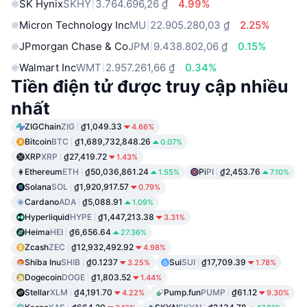
SK Hynix
SKHY
3.764.696,26 ₫
4.99%
Micron Technology Inc
MU
22.905.280,03 ₫
2.25%
JPmorgan Chase & Co
JPM
9.438.802,06 ₫
0.15%
Walmart Inc
WMT
2.957.261,66 ₫
0.34%
Tiền điện tử được truy cập nhiều
nhất
ZIGChain
ZIG
₫1,049.33
4.66%
Bitcoin
BTC
₫1,689,732,848.26
0.07%
XRP
XRP
₫27,419.72
1.43%
Ethereum
ETH
₫50,036,861.24
Pi
PI
₫2,453.76
1.55%
7.10%
Solana
SOL
₫1,920,917.57
0.79%
Cardano
ADA
₫5,088.91
1.09%
Hyperliquid
HYPE
₫1,447,213.38
3.31%
Heima
HEI
₫6,656.64
27.36%
Zcash
ZEC
₫12,932,492.92
4.98%
Shiba Inu
SHIB
₫0.1237
Sui
SUI
₫17,709.39
3.25%
1.78%
Dogecoin
DOGE
₫1,803.52
1.44%
Stellar
XLM
₫4,191.70
Pump.fun
PUMP
₫61.12
4.22%
9.30%