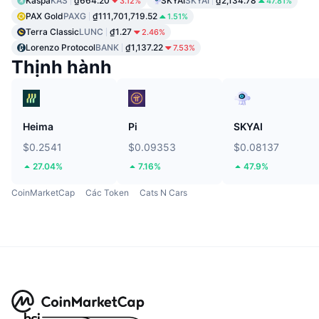
Kaspa
KAS
₫664.20
SKYAI
SKYAI
₫2,134.78
3.12%
47.81%
PAX Gold
PAXG
₫111,701,719.52
1.51%
Terra Classic
LUNC
₫1.27
2.46%
Lorenzo Protocol
BANK
₫1,137.22
7.53%
Thịnh hành
Heima
Pi
SKYAI
$0.2541
$0.09353
$0.08137
27.04%
7.16%
47.9%
CoinMarketCap
Các Token
Cats N Cars