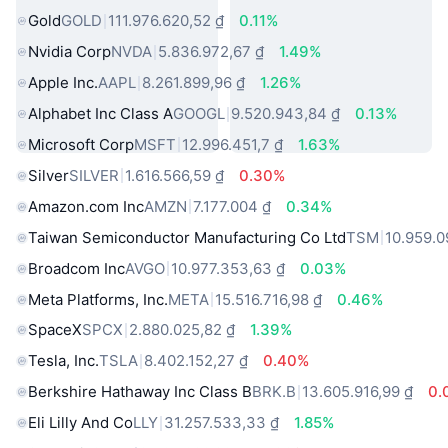
Gold
GOLD
111.976.620,52 ₫
0.11%
Nvidia Corp
NVDA
5.836.972,67 ₫
1.49%
Apple Inc.
AAPL
8.261.899,96 ₫
1.26%
Alphabet Inc Class A
GOOGL
9.520.943,84 ₫
0.13%
Microsoft Corp
MSFT
12.996.451,7 ₫
1.63%
Silver
SILVER
1.616.566,59 ₫
0.30%
Amazon.com Inc
AMZN
7.177.004 ₫
0.34%
Taiwan Semiconductor Manufacturing Co Ltd
TSM
10.959.0
Broadcom Inc
AVGO
10.977.353,63 ₫
0.03%
Meta Platforms, Inc.
META
15.516.716,98 ₫
0.46%
SpaceX
SPCX
2.880.025,82 ₫
1.39%
Tesla, Inc.
TSLA
8.402.152,27 ₫
0.40%
Berkshire Hathaway Inc Class B
BRK.B
13.605.916,99 ₫
0.
Eli Lilly And Co
LLY
31.257.533,33 ₫
1.85%