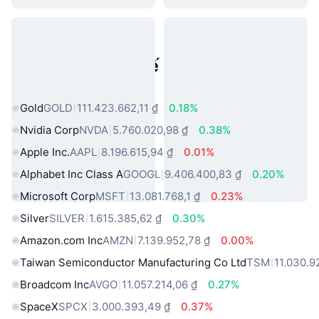
Tài sản trong thế giới thực phổ
biến
Gold
GOLD
111.423.662,11 ₫
0.18%
Nvidia Corp
NVDA
5.760.020,98 ₫
0.38%
Apple Inc.
AAPL
8.196.615,94 ₫
0.01%
Alphabet Inc Class A
GOOGL
9.406.400,83 ₫
0.20%
Microsoft Corp
MSFT
13.081.768,1 ₫
0.23%
Silver
SILVER
1.615.385,62 ₫
0.30%
Amazon.com Inc
AMZN
7.139.952,78 ₫
0.00%
Taiwan Semiconductor Manufacturing Co Ltd
TSM
11.030.9
Broadcom Inc
AVGO
11.057.214,06 ₫
0.27%
SpaceX
SPCX
3.000.393,49 ₫
0.37%