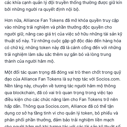
các khía cạnh quản lý đội truyền thống thường được giữ kín
bởi những người ra quyết định nội bộ.
Hơn nữa, Alliance Fan Tokens đã mở khóa quyền truy cập
vào những trải nghiệm và phần thưởng độc quyền cho
người giữ, nâng cao giá trị của việc sở hữu những tài sản kỹ
thuật số này. Từ những cuộc gặp gỡ độc đáo đến hàng hóa
có chữ ký, những token này đã là cánh cổng đến với những
trải nghiệm làm sâu sắc thêm sự gắn bó và lòng trung
thành của người hâm mộ.
Một đối tác quan trọng đã đóng vai trò then chốt trong quỹ
đạo của Alliance Fan Tokens là sự hợp tác với Socios.com.
Nền tảng này, chuyên về tương tác người hâm mộ thông
qua blockchain, đã có vai trò quan trọng trong việc tạo
điều kiện cho các chức năng làm cho Fan Tokens trở nên
hấp dẫn. Thông qua Socios.com, Alliance đã có thể tận
dụng cơ sở hạ tầng tinh vi cho quản lý token, bỏ phiếu và
phân phối phần thưởng, đảm bảo trải nghiệm liền mạch
cho người hâm mộ khi tương tác với các tài sản kỹ thuật số.