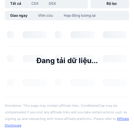
Tất cả
CEX
DEX
Bộ lọc
Giao ngay
Vĩnh cửu
Hợp đồng tương lai
Đang tải dữ liệu...
Disclaimer: This page may contain affiliate links. CoinMarketCap may be
compensated if you visit any affiliate links and you take certain actions such as
signing up and transacting with these affiliate platforms. Please refer to
Affiliate
Disclosure
.