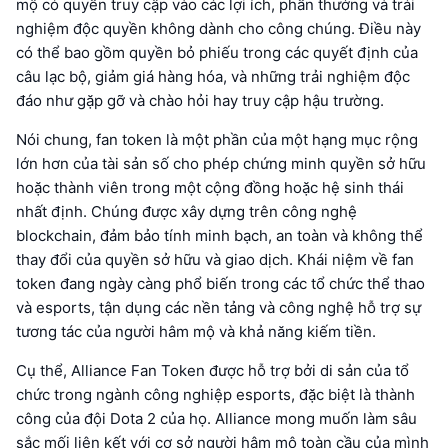
mộ có quyền truy cập vào các lợi ích, phần thưởng và trải
nghiệm độc quyền không dành cho công chúng. Điều này
có thể bao gồm quyền bỏ phiếu trong các quyết định của
câu lạc bộ, giảm giá hàng hóa, và những trải nghiệm độc
đáo như gặp gỡ và chào hỏi hay truy cập hậu trường.
Nói chung, fan token là một phần của một hạng mục rộng
lớn hơn của tài sản số cho phép chứng minh quyền sở hữu
hoặc thành viên trong một cộng đồng hoặc hệ sinh thái
nhất định. Chúng được xây dựng trên công nghệ
blockchain, đảm bảo tính minh bạch, an toàn và không thể
thay đổi của quyền sở hữu và giao dịch. Khái niệm về fan
token đang ngày càng phổ biến trong các tổ chức thể thao
và esports, tận dụng các nền tảng và công nghệ hỗ trợ sự
tương tác của người hâm mộ và khả năng kiếm tiền.
Cụ thể, Alliance Fan Token được hỗ trợ bởi di sản của tổ
chức trong ngành công nghiệp esports, đặc biệt là thành
công của đội Dota 2 của họ. Alliance mong muốn làm sâu
sắc mối liên kết với cơ sở người hâm mộ toàn cầu của mình