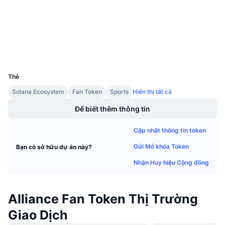
scan.chiliz.com
Sự kiện sắp tới
Trình duyệt
Tỷ lệ tài trợ
Học & Kiếm tiền
Ví
Lịch
UCID
8882
Lịch ICO
Thẻ
Solana Ecosystem
Fan Token
Sports
Hiển thị tất cả
Lịch Sự kiện
Để biết thêm thông tin
Cập nhật thông tin token
Gửi Mở khóa Token
Bạn có sở hữu dự án này?
Nhận Huy hiệu Cộng đồng
Alliance Fan Token Thị Trường
Giao Dịch