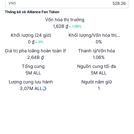
VND
Thịnh hành
Tiền điện tử ETF
Học hỏi
CMC Giao thức Ngữ cảnh Mô hình
Thống kê về Alliance Fan Token
Mới
Vốn hóa thị trường
Bitcoin ETF
x402
Tin tức
1,62B ₫
1.06%
Tiền mã hóa
Ethereum ETF
Khối lượng (24 giờ)
Khối lượng/Vốn hóa thị trường 
Academy
0 ₫
0%
0%
Chính trị
Giá trị pha loãng hoàn toàn (FDV)
Thanh lý/Vốn hóa
Phân tích kỹ thuật
Nghiên cứu
2,64B ₫
1.06%
Thể thao
Tổng cung
Nguồn cung tối đa
RSI
Video
5M ALL
5M ALL
Tài chính
MACD
Lượng cung lưu hành
Người nắm giữ
Bảng thuật ngữ
3,07M ALL
1
Công nghệ
Trang Web
Website
Whitepaper
Phái sinh
Chiến dịch
Mạng xã hội
NFT
Tổng quan
HkeMF6...jtyJ4X
Airdrop
Hợp đồng
Số liệu thống kê NFT giá cao nhất
3.1
Thanh lý
Phần thưởng Kim cương
Xếp hạng (CertiK)