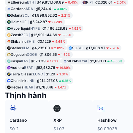
Ethereum
ETH
₫49,851,109.89
Pi
PI
₫2,326.61
0.45%
2.01%
Cardano
ADA
₫5,244.41
4.06%
Solana
SOL
₫1,898,852.62
2.21%
Heima
HEI
₫5,242.87
27.20%
Hyperliquid
HYPE
₫1,466,228.63
1.92%
Zcash
ZEC
₫12,991,144.69
3.86%
Shiba Inu
SHIB
₫0.1229
4.65%
Stellar
XLM
₫4,235.00
Sui
SUI
₫17,608.97
2.09%
2.76%
Dogecoin
DOGE
₫1,806.56
1.62%
Kaspa
KAS
₫673.39
SKYAI
SKYAI
₫2,693.11
1.61%
48.50%
Audiera
BEAT
₫52,482.76
14.89%
Terra Classic
LUNC
₫1.29
1.31%
Chainlink
LINK
₫214,217.08
0.15%
Hedera
HBAR
₫1,788.48
1.47%
Thịnh hành
Cardano
XRP
Hashflow
$0.2
$1.03
$0.03038