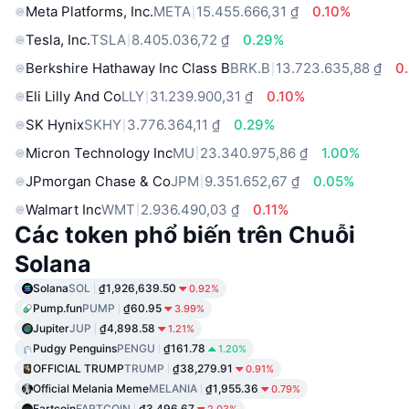
Meta Platforms, Inc.
META
15.455.666,31 ₫
0.10%
Tesla, Inc.
TSLA
8.405.036,72 ₫
0.29%
Berkshire Hathaway Inc Class B
BRK.B
13.723.635,88 ₫
0
Eli Lilly And Co
LLY
31.239.900,31 ₫
0.10%
SK Hynix
SKHY
3.776.364,11 ₫
0.29%
Micron Technology Inc
MU
23.340.975,86 ₫
1.00%
JPmorgan Chase & Co
JPM
9.351.652,67 ₫
0.05%
Walmart Inc
WMT
2.936.490,03 ₫
0.11%
Các token phổ biến trên Chuỗi
Solana
Solana
SOL
₫1,926,639.50
0.92%
Pump.fun
PUMP
₫60.95
3.99%
Jupiter
JUP
₫4,898.58
1.21%
Pudgy Penguins
PENGU
₫161.78
1.20%
OFFICIAL TRUMP
TRUMP
₫38,279.91
0.91%
Official Melania Meme
MELANIA
₫1,955.36
0.79%
Fartcoin
FARTCOIN
₫3,496.67
2.03%