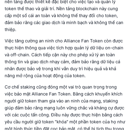
nền tảng được thiết kế đặc biệt cho việc tạo và quản lý
token thể thao và giải trí. Nền tảng blockchain này cung
cấp một sổ cái an toàn và không thể thay đổi cho token,
đảm bảo rằng các giao dịch là minh bạch và không thể can
thiệp.
Việc tăng cường an ninh cho Alliance Fan Token còn được
thực hiện thông qua việc tích hợp quản lý dữ liệu on-chain
và off-chain. Cách tiếp cận này cho phép xử lý an toàn
thông tin và giao dịch nhạy cảm, đảm bảo rằng dữ liệu cá
nhân được bảo vệ trong khi vẫn duy trì hiệu quả và khả
năng mở rộng của hoạt động của token.
Cơ chế staking cũng đóng một vai trò quan trọng trong
việc bảo mật Alliance Fan Token. Bằng cách khuyến khích
người giữ token tham gia vào an ninh của mạng, staking
giúp đảm bảo rằng mạng luôn vững chắc và kháng cự được
với các cuộc tấn công. Điều này được thực hiện bằng cách
yêu cầu người giữ token "khóa" một phần token của họ như
một hình thức tiền đặt cọc bảo mật, có thể bị tịch thu trong