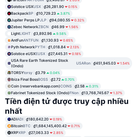
Solstice USX
USX
₫26,281.90
0.15%
Backpack
BP
₫10,729.23
3.87%
Jupiter Perps LP
JLP
₫94,080.55
0.32%
Zebec Network
ZBCN
₫46.99
1.56%
Light
LIGHT
₫3,892.96
9.58%
AntFun
ANTFUN
₫1,130.93
0.65%
Pyth Network
PYTH
₫1,018.84
2.13%
Solstice eUSX
EUSX
₫27,445.31
0.18%
USA Rare Earth Tokenized Stock
USARon
₫451,945.03
1.54%
(Ondo)
TORSY
torsy
₫3.79
0.04%
Ibiza Final Boss
BOSS
₫2.72
0.70%
Coin (reservebankapp.com)
COINS
₫2.58
0.31%
Fabrinet Tokenized Stock (Ondo)
FNon
₫13,768,745.67
1.37%
Tiền điện tử được truy cập nhiều
nhất
ADI
ADI
₫180,642.20
0.19%
Bitcoin
BTC
₫1,684,145,400.42
0.71%
XRP
XRP
₫27,063.33
2.85%