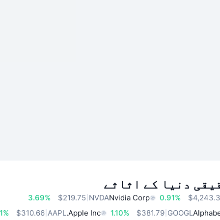
یقی دنیا کے اثاثے
3.69%
$219.75
NVDA
Nvidia Corp
0.91%
$4,243.
41%
$310.66
AAPL
Apple Inc.
1.10%
$381.79
GOOGL
Alphabe