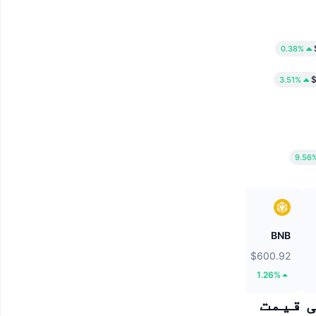
0.38%
$
3.51%
9.56
Tether Gold
BNB
$4,216.69
$600.92
3.72%
1.26%
Sprott Nickel Miners Tokenize) کی قیمت