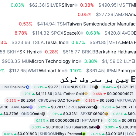
0.03%
$62.36
SILVER
Silver
0.38%
$490.95
MSFT
Mi
0.05%
$277.29
AMZN
Ama
0.53%
$414.94
TSM
Taiwan Semiconductor Manufact
8.78%
$114.32
SPCX
SpaceX
0.63%
$420.8
AVGO
13%
$323.66
TSLA
Tesla, Inc.
0.67%
$591.85
META
Meta P
.58
SKHY
SK Hynix
0.28%
$515.77
BRK.B
Berkshire Hathawa
$908.35
MU
Micron Technology Inc
3.88%
$1,159.02
LLY
El
9%
$112.65
WMT
Walmart Inc
1.10%
$361.45
JPM
JPmorgan
وکن
LINK
Chainlink
$9.77
LEO
UNUS SED LEO
$1,871.02
0.21%
0.44%
$4,111.36
XAUt
Tether Gold
$0.000004971
1.70%
0.45%
$0.2054
CRV
Curve DAO Token
$0.5592
VIRTUAL
Vi
0.25%
0.86%
91.16
AAVE
Aave
$0.7817
ZRO
LayerZero
$4,120.71
5.12%
1.70%
$0.3796
ONDO
Ondo
$0.3281
SPX
SPX6900
$60.
1.91%
0.88%
$0.0000002683
NFT
AINFT
$0.091
0.13%
0.10%
$0.01069
SGT
SharedStake
$0.0001
0.00%
0.00%
$0.001893
SHROOM
Niftyx Protocol
$0.001051
LOC
0.18%
21.71%