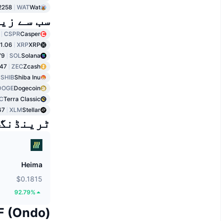
2258
WAT
Wat
سب سے زی
CSPR
Casper
1.06
XRP
XRP
79
SOL
Solana
.47
ZEC
Zcash
SHIB
Shiba Inu
DOGE
Dogecoin
C
Terra Classic
67
XLM
Stellar
ٹرینڈنگ
Heima
$0.1815
92.79%