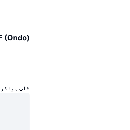
 ETF (Ondo
ٹاپ ہولڈرز