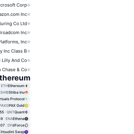
crosoft Corp
zon.com Inc
uring Co Ltd
Broadcom Inc
latforms, Inc.
y Inc Class B
i Lilly And Co
 Chase & Co
Ethereum چین پر معروف ٹ
ETH
Ethereum
SHIB
Shiba Inu
rtuals Protocol
PAXG
PAX Gold
55
QNT
Quant
39
ENA
Ethena
007
DF
dForce
K
Houdini Swap