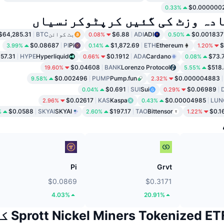
$0.000000
0.33%
ادہ وزٹ کی گئیں کرپٹوکرنسیاں
$0.001837
ADI
ADI
$6.88
بٹ کوائن
BTC
$64,285.31
0.08%
0.50%
$0.08687
PI
Pi
$1,872.69
ETH
Ethereum
$
3.99%
0.14%
1.20%
57.31
HYPE
Hyperliquid
$0.1912
ADA
Cardano
$73.
0.66%
0.08%
$0.04608
BANK
Lorenzo Protocol
$518
19.60%
5.55%
$0.002496
PUMP
Pump.fun
$0.000004883
9.58%
2.32%
$0.691
SUI
Sui
$0.06989
0.04%
0.29%
$0.02617
KAS
Kaspa
$0.00004985
LUN
2.96%
0.43%
$0.0588
SKYAI
SKYAI
$197.17
TAO
Bittensor
$0.1
%
2.60%
1.22%
Pi
Grvt
$0.0869
$0.3171
4.03%
20.91%
d ETF (Ondo