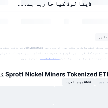
ڈیٹا لوڈ کیا جا رہا ہے۔۔۔
ھائیں
اعلامیہ: اس صفحے میں ملحقہ لنکس شامل ہو سکتے ہیں۔ اس صورت م
حقہ لنکس ملاحظہ کرتے ہیں، اور چند مخصوص اقدامات لیتے ہیں، جیسے کہ سائن اپ 
کے ذریعے لین دین کرنا۔ براہ کرم
ملحقہ اعلامیہ
سے رجوع کریں۔
Sprott Nickel Miners Tokenized) کی خبریں
 ترین
CMC یومیہ تجزیہ