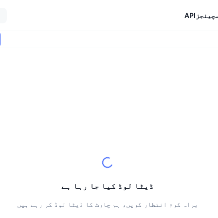
چینجز
API
ڈیٹا لوڈ کیا جا رہا ہے
براہ کرم انتظار کریں، ہم چارٹ کا ڈیٹا لوڈ کر رہے ہیں