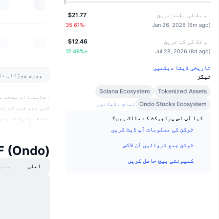
اب تک کی بلند ترین
$21.77
%
-35.61
Jan 26, 2026
(
6m ago
)
اب تک کی کم ترین
$12.46
12.49
%
+
Jul 28, 2026
(
8d ago
)
تاریخی ڈیٹا دیکھیں
پوری چوڑائی دک
ٹیگز
Solana Ecosystem
Tokenized Assets
Ondo Stocks Ecosystem
تمام دکھائیں
کسی بھی قسم کے مل
کیا آپ اس پراجیکٹ کے مالک ہیں؟
ملحقہ پلیٹ فارمز 
ٹوکن کی معلومات اَپ ڈیٹ کریں
ٹوکن جمع کروائیں اَن لاکس
 ETF (Ondo
کمیونٹی بیج حاصل کریں
اعلی
جدید