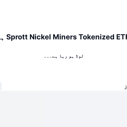
Sprott Nickel Miners Tokenized) ہولڈرز
لوڈ ہو رہا ہے۔۔۔