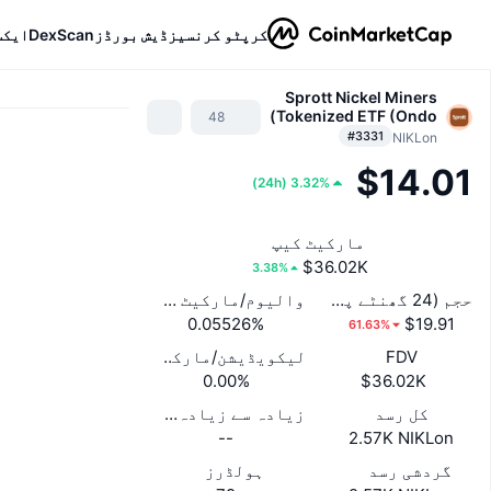
کرپٹو کرنسیز
ڈیش بورڈز
DexScan
ایکس
Sprott Nickel Miners
Tokenized ETF (Ondo)
48
#3331
NIKLon
$14.01
)
24h
(
3.32%
مارکیٹ کیپ
$36.02K
3.38%
حجم (24 گھنٹے پر مُشتمل)
والیوم/مارکیٹ کیپ (24 گھنٹے)
0.05526%
$19.91
61.63%
FDV
لیکویڈیشن/مارکیٹ کیپ
0.00%
$36.02K
کل رسد
زیادہ سے زیادہ رسد
--
2.57K NIKLon
گردشی رسد
ہولڈرز