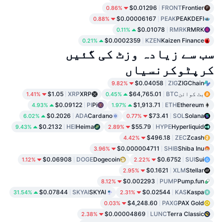
$0.01296
FRONT
Frontier
0.86%
$0.00006167
PEAK
PEAKDEFI
0.88%
$0.01078
RMRK
RMRK
0.11%
$0.0002359
KZEN
Kaizen Finance
0.21%
سب سے زیادہ وزٹ کی گئیں
کرپٹوکرنسیاں
$0.04058
ZIG
ZIGChain
9.82%
بٹ کوائن
BTC
$64,765.01
XRP
XRP
$1.05
1.41%
0.45%
$0.09122
PI
Pi
$1,913.71
ETH
Ethereum
4.93%
1.97%
$0.2026
ADA
Cardano
$73.41
SOL
Solana
6.02%
0.77%
$0.2132
HEI
Heima
$55.79
HYPE
Hyperliquid
9.43%
2.89%
$496.18
ZEC
Zcash
4.42%
$0.000004711
SHIB
Shiba Inu
3.96%
$0.06908
DOGE
Dogecoin
$0.6752
SUI
Sui
1.12%
2.22%
$0.1621
XLM
Stellar
2.95%
$0.002293
PUMP
Pump.fun
8.12%
$0.07844
SKYAI
SKYAI
$0.02544
KAS
Kaspa
31.54%
2.31%
$4,248.60
PAXG
PAX Gold
0.03%
$0.00004869
LUNC
Terra Classic
2.38%