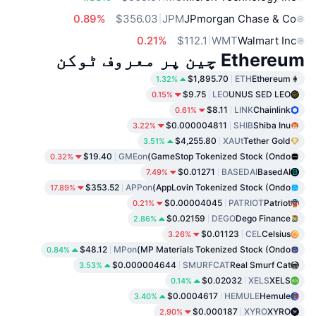
0.89%
$356.03
JPM
JPmorgan Chase & Co
0.21%
$112.1
WMT
Walmart Inc
Ethereum چین پر معروف ٹوکن
$1,895.70
ETH
Ethereum
1.32%
$9.75
LEO
UNUS SED LEO
0.15%
$8.11
LINK
Chainlink
0.61%
$0.000004811
SHIB
Shiba Inu
3.22%
$4,255.80
XAUt
Tether Gold
3.51%
$19.40
GMEon
GameStop Tokenized Stock (Ondo)
0.32%
$0.01271
BASEDAI
BasedAI
7.49%
$353.52
APPon
AppLovin Tokenized Stock (Ondo)
17.89%
$0.00004045
PATRIOT
Patriot
0.21%
$0.02159
DEGO
Dego Finance
2.86%
$0.01123
CEL
Celsius
3.26%
$48.12
MPon
MP Materials Tokenized Stock (Ondo)
0.84%
$0.000004644
SMURFCAT
Real Smurf Cat
3.53%
$0.02032
XELS
XELS
0.14%
$0.0004617
HEMULE
Hemule
3.40%
$0.000187
XYRO
XYRO
2.90%