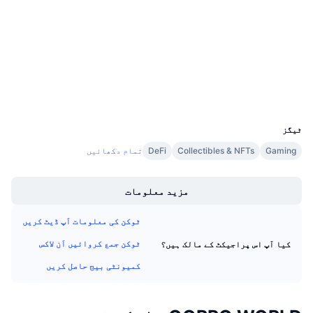
مُعاہدے
فنڈنگ کی شرحیں
3.9
درجہ بندی (CertiK)
etherscan.io
ایکسپلوررز
والیٹس
UCID
18345
ٹیگز
Gaming
Collectibles & NFTs
DeFi
تمام دکھائیں
Boost
مزید معلومات
ٹوکن کی معلومات اَپ ڈیٹ کریں
ٹوکن جمع کروائیں اَن لاکس
کیا آپ اس پراجیکٹ کے مالک ہیں؟
کمیونٹی بیج حاصل کریں