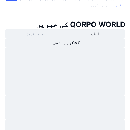
اعلامیہ
سے رجوع کریں۔
QORPO WORLD کی خبریں
اعلی
جدید ترین
CMC یومیہ تجزیہ