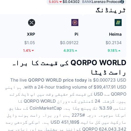
$0.04302
BANK
Lorenzo Protocol
5.93%
ٹرینڈنگ
XRP
Pi
Heima
$1.05
$0.09122
$0.2134
1.4%
4.93%
9.18%
QORPO WORLD کی قیمت کا براہ
راست ڈیٹا
The live
QORPO WORLD price today
is $0.000723 USD
with a 24-hour trading volume of $99,417.91 USD.
ہم اپنی
QORPO سے USD کی قیمت کو حقیقی وقت میں اپ ڈیٹ کرتے
ہیں۔
گزشتہ 24 گھنٹوں کے دوران QORPO WORLD کا
تناسب 3.59% تک پہنچ چکا ہے۔
CoinMarketCap کے مطابق
اس کا موجودہ درجہ #2275 ہے، اور براہ راست ہونے وایل
مارکیٹ میں کل مالیت $451,189 USD ہے۔
اس کی گردشی رسد
624,043,342 QORPO کوائنز پر مشتمل ہے
اور زیادہ سے