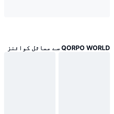
QORPO WORLD سے مماثل کوائنز