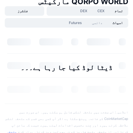
QORPO WORLD مارکیٹس
تمام
CEX
DEX
فلٹرز
اسپاٹ
دائمی
Futures
ڈیٹا لوڈ کیا جا رہا ہے۔۔۔
اعلامیہ: اس صفحے میں ملحقہ لنکس شامل ہو سکتے ہیں۔ اس صورت میں
CoinMarketCap کو فائدہ پہنچ سکتا ہے اگر آپ کسی بھی قسم کے ملحقہ لنکس
ملاحظہ کرتے ہیں، اور چند مخصوص اقدامات لیتے ہیں، جیسے کہ سائن اپ
کرنا اور ان ملحقہ پلیٹ فارمز کے ذریعے لین دین کرنا۔ براہ کرم
ملحقہ