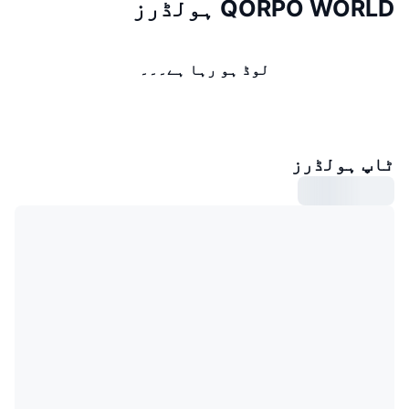
QORPO WORLD ہولڈرز
لوڈ ہو رہا ہے۔۔۔
ٹاپ ہولڈرز