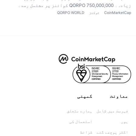
زیادہ۔ 750,000,000 QORPO کوائنز پر مشتمل رسد۔
CoinMarketCap
ٹوکنز
QORPO WORLD
معاونت
کمپنی
فہرست میں شامل
ہمارے متعلق
ہوں
استعمال کی
اکثر پوچھے گئے
شرائط