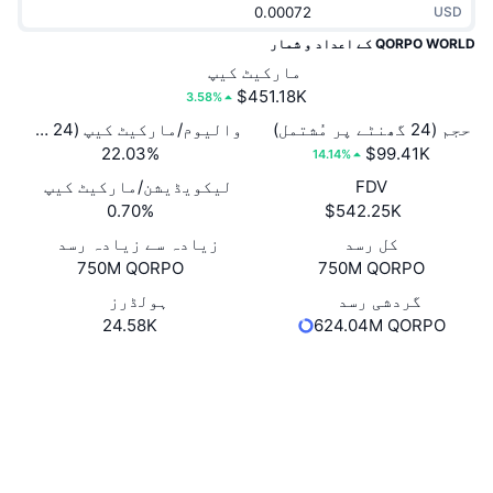
USD
نیا/نئی
کرپٹو ETFs
x402
QORPO WORLD کے اعداد و شمار
کرپٹو
مارکیٹ کیپ
بٹ کوائن ETFs
$451.18K
3.58%
سیاست
Ethereum ETFs
حجم (24 گھنٹے پر مُشتمل)
والیوم/مارکیٹ کیپ (24 گھنٹے)
22.03%
$99.41K
14.14%
کھیل
FDV
لیکویڈیشن/مارکیٹ کیپ
تکنیکی تجزیہ
0.70%
$542.25K
فنانس
کل رسد
زیادہ سے زیادہ رسد
RSI
750M QORPO
750M QORPO
ٹیکنالوجی
MACD
گردشی رسد
ہولڈرز
24.58K
624.04M QORPO
NFT
Website
ڈیریویٹوز
ویب سائٹ
NFT کی مجموعی شماریات
مجموعی جائزہ
سوشلز
آنے والی سیلز
لیکویڈیشنز
0x2251...FAA940