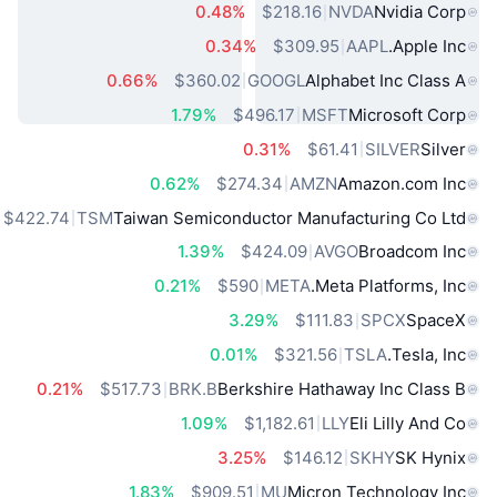
0.48%
$218.16
NVDA
Nvidia Corp
0.34%
$309.95
AAPL
Apple Inc.
0.66%
$360.02
GOOGL
Alphabet Inc Class A
1.79%
$496.17
MSFT
Microsoft Corp
0.31%
$61.41
SILVER
Silver
0.62%
$274.34
AMZN
Amazon.com Inc
$422.74
TSM
Taiwan Semiconductor Manufacturing Co Ltd
1.39%
$424.09
AVGO
Broadcom Inc
0.21%
$590
META
Meta Platforms, Inc.
3.29%
$111.83
SPCX
SpaceX
0.01%
$321.56
TSLA
Tesla, Inc.
0.21%
$517.73
BRK.B
Berkshire Hathaway Inc Class B
1.09%
$1,182.61
LLY
Eli Lilly And Co
3.25%
$146.12
SKHY
SK Hynix
1.83%
$909.51
MU
Micron Technology Inc