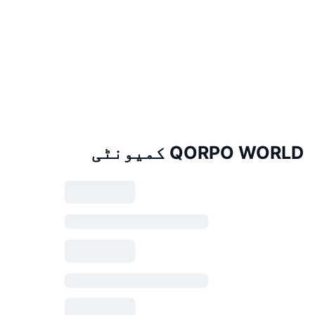
QORPO WORLD کمیونٹی