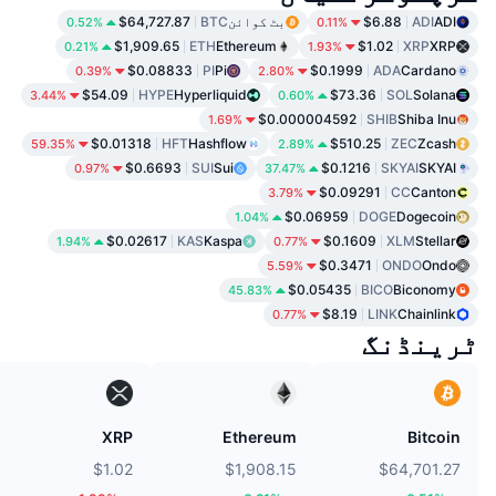
ADI
ADI
$6.88
بٹ کوائن
BTC
$64,727.87
0.52%
0.11%
$1,909.65
ETH
Ethereum
$1.02
XRP
XRP
0.21%
1.93%
$0.08833
PI
Pi
$0.1999
ADA
Cardano
0.39%
2.80%
$54.09
HYPE
Hyperliquid
$73.36
SOL
Solana
3.44%
0.60%
$0.000004592
SHIB
Shiba Inu
1.69%
$0.01318
HFT
Hashflow
$510.25
ZEC
Zcash
59.35%
2.89%
$0.6693
SUI
Sui
$0.1216
SKYAI
SKYAI
0.97%
37.47%
$0.09291
CC
Canton
3.79%
$0.06959
DOGE
Dogecoin
1.04%
$0.02617
KAS
Kaspa
$0.1609
XLM
Stellar
1.94%
0.77%
$0.3471
ONDO
Ondo
5.59%
$0.05435
BICO
Biconomy
45.83%
$8.19
LINK
Chainlink
0.77%
ٹرینڈنگ
XRP
Ethereum
Bitcoin
$1.02
$1,908.15
$64,701.27