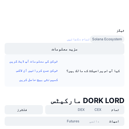
فنڈنگ کی شرحیں
والیٹس
UCID
30817
ٹیگز
Solana Ecosystem
تمام دکھائیں
مزید معلومات
ٹوکن کی معلومات اَپ ڈیٹ کریں
ٹوکن جمع کروائیں اَن لاکس
کیا آپ اس پراجیکٹ کے مالک ہیں؟
کمیونٹی بیج حاصل کریں
DORK LORD مارکیٹس
تمام
CEX
DEX
فلٹرز
اسپاٹ
دائمی
Futures