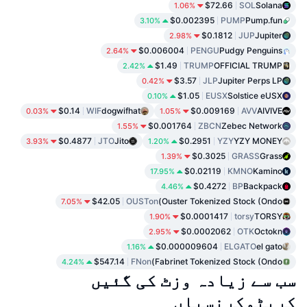
$72.66
SOL
Solana
1.06%
$0.002395
PUMP
Pump.fun
3.10%
$0.1812
JUP
Jupiter
2.98%
$0.006004
PENGU
Pudgy Penguins
2.64%
$1.49
TRUMP
OFFICIAL TRUMP
2.42%
$3.57
JLP
Jupiter Perps LP
0.42%
$1.05
EUSX
Solstice eUSX
0.10%
$0.14
WIF
dogwifhat
$0.009169
AVV
AIVIVE
0.03%
1.05%
$0.001764
ZBCN
Zebec Network
1.55%
$0.4877
JTO
Jito
$0.2951
YZY
YZY MONEY
3.93%
1.20%
$0.3025
GRASS
Grass
1.39%
$0.02119
KMNO
Kamino
17.95%
$0.4272
BP
Backpack
4.46%
$42.05
OUSTon
Ouster Tokenized Stock (Ondo)
7.05%
$0.0001417
torsy
TORSY
1.90%
$0.0002062
OTK
Octokn
2.95%
$0.000009604
ELGATO
el gato
1.16%
$547.14
FNon
Fabrinet Tokenized Stock (Ondo)
4.24%
سب سے زیادہ وزٹ کی گئیں
کرپٹوکرنسیاں