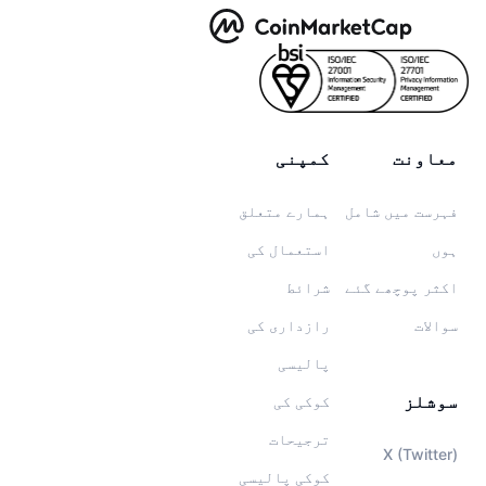
معاونت
کمپنی
فہرست میں شامل
ہمارے متعلق
ہوں
استعمال کی
اکثر پوچھے گئے
شرائط
سوالات
رازداری کی
پالیسی
سوشلز
کوکی کی
ترجیحات
X (Twitter)
کوکی پالیسی