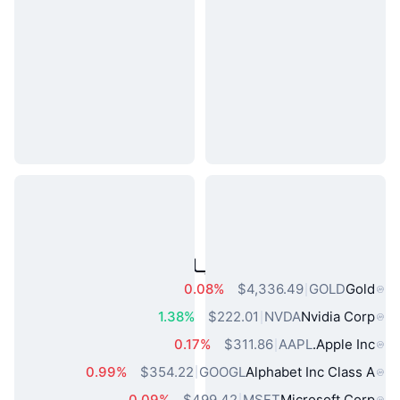
مقبول حقیقی دنیا کے اثاثے
0.08%
$4,336.49
GOLD
Gold
1.38%
$222.01
NVDA
Nvidia Corp
0.17%
$311.86
AAPL
Apple Inc.
0.99%
$354.22
GOOGL
Alphabet Inc Class A
0.09%
$499.42
MSFT
Microsoft Corp