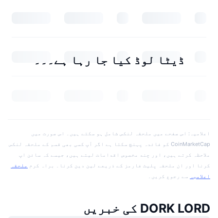
ڈیٹا لوڈ کیا جا رہا ہے۔۔۔
اعلامیہ: اس صفحے میں ملحقہ لنکس شامل ہو سکتے ہیں۔ اس صورت میں
CoinMarketCap کو فائدہ پہنچ سکتا ہے اگر آپ کسی بھی قسم کے ملحقہ لنکس
ملاحظہ کرتے ہیں، اور چند مخصوص اقدامات لیتے ہیں، جیسے کہ سائن اپ
کرنا اور ان ملحقہ پلیٹ فارمز کے ذریعے لین دین کرنا۔ براہ کرم
ملحقہ
اعلامیہ
سے رجوع کریں۔
DORK LORD کی خبریں