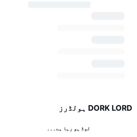
DORK LORD ہولڈرز
لوڈ ہو رہا ہے۔۔۔