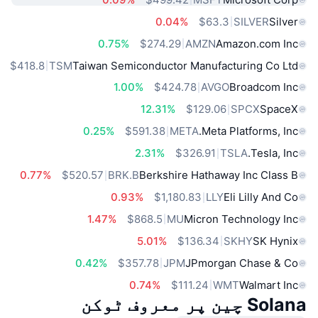
0.04%
$63.3
SILVER
Silver
0.75%
$274.29
AMZN
Amazon.com Inc
$418.8
TSM
Taiwan Semiconductor Manufacturing Co Ltd
1.00%
$424.78
AVGO
Broadcom Inc
12.31%
$129.06
SPCX
SpaceX
0.25%
$591.38
META
Meta Platforms, Inc.
2.31%
$326.91
TSLA
Tesla, Inc.
0.77%
$520.57
BRK.B
Berkshire Hathaway Inc Class B
0.93%
$1,180.83
LLY
Eli Lilly And Co
1.47%
$868.5
MU
Micron Technology Inc
5.01%
$136.34
SKHY
SK Hynix
0.42%
$357.78
JPM
JPmorgan Chase & Co
0.74%
$111.24
WMT
Walmart Inc
Solana چین پر معروف ٹوکن