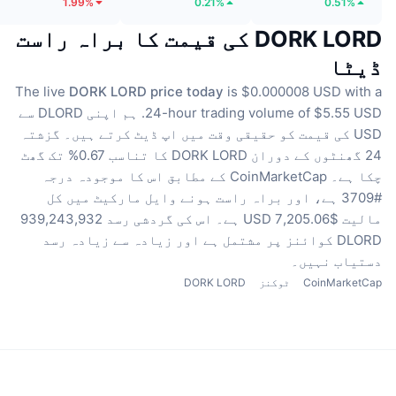
1.99%
0.21%
0.51%
DORK LORD کی قیمت کا براہ راست
ڈیٹا
The live
DORK LORD price today
is $0.000008 USD with a
24-hour trading volume of $5.55 USD.
ہم اپنی DLORD سے
USD کی قیمت کو حقیقی وقت میں اپ ڈیٹ کرتے ہیں۔
گزشتہ
24 گھنٹوں کے دوران DORK LORD کا تناسب 0.67% تک گھٹ
چکا ہے۔
CoinMarketCap کے مطابق اس کا موجودہ درجہ
#3709 ہے، اور براہ راست ہونے وایل مارکیٹ میں کل
مالیت $7,205.06 USD ہے۔
اس کی گردشی رسد 939,243,932
DLORD کوائنز پر مشتمل ہے
اور زیادہ سے زیادہ رسد
دستیاب نہیں۔
CoinMarketCap
ٹوکنز
DORK LORD