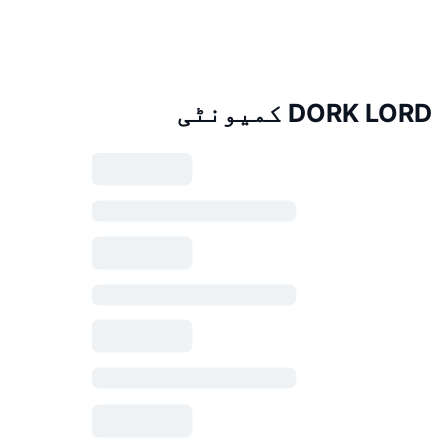
DORK LORD کمیونٹی