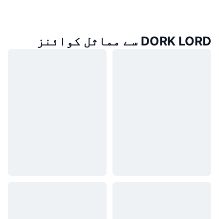
DORK LORD سے مماثل کوائنز