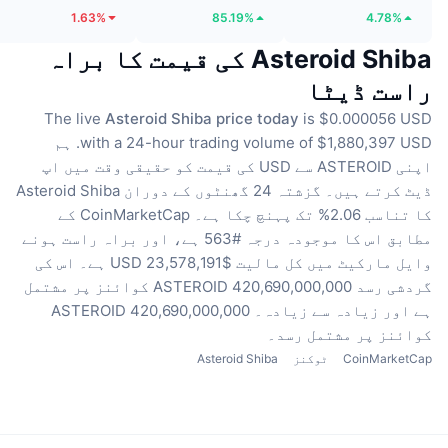
1.63%
85.19%
4.78%
Asteroid Shiba کی قیمت کا براہ
راست ڈیٹا
The live
Asteroid Shiba price today
is $0.000056 USD
with a 24-hour trading volume of $1,880,397 USD.
ہم
اپنی ASTEROID سے USD کی قیمت کو حقیقی وقت میں اپ
ڈیٹ کرتے ہیں۔
گزشتہ 24 گھنٹوں کے دوران Asteroid Shiba
کا تناسب 2.06% تک پہنچ چکا ہے۔
CoinMarketCap کے
مطابق اس کا موجودہ درجہ #563 ہے، اور براہ راست ہونے
وایل مارکیٹ میں کل مالیت $23,578,191 USD ہے۔
اس کی
گردشی رسد 420,690,000,000 ASTEROID کوائنز پر مشتمل
ہے
اور زیادہ سے زیادہ۔ 420,690,000,000 ASTEROID
کوائنز پر مشتمل رسد۔
CoinMarketCap
ٹوکنز
Asteroid Shiba