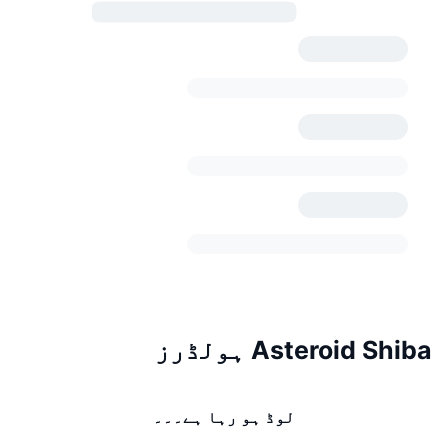
Asteroid Shiba ہولڈرز
لوڈ ہو رہا ہے۔۔۔