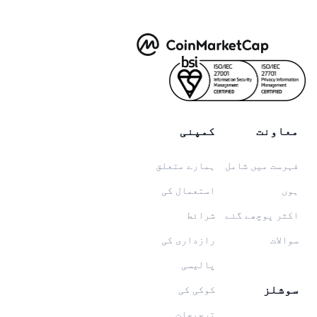
معاونت
کمپنی
فہرست میں شامل
ہمارے متعلق
ہوں
استعمال کی
اکثر پوچھے گئے
شرائط
سوالات
رازداری کی
پالیسی
سوشلز
کوکی کی
ترجیحات