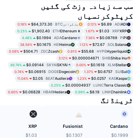
سب سے زیادہ وزٹ کی گئیں
کرپٹوکرنسیاں
ADI
ADI
$6.89
بٹ کوائن
BTC
$64,373.30
0.18%
0.12%
$1,902.40
ETH
Ethereum
$1.03
XRP
XRP
0.25%
1.67%
$0.1994
ADA
Cardano
$0.08769
PI
Pi
4.48%
7.36%
$0.1675
HEI
Heima
$72.67
SOL
Solana
38.56%
1.12%
$504.71
ZEC
Zcash
$55.68
HYPE
Hyperliquid
0.59%
0.91%
$0.000004671
SHIB
Shiba Inu
3.12%
$0.09144
SKYAI
SKYAI
$0.1618
XLM
Stellar
49.74%
0.00%
$0.06915
DOGE
Dogecoin
$0.6757
SUI
Sui
0.74%
1.37%
$2.05
BEAT
Audiera
$0.0257
KAS
Kaspa
11.04%
1.23%
$0.00004937
LUNC
Terra Classic
0.25%
$0.06828
HBAR
Hedera
$8.19
LINK
Chainlink
0.60%
0.99%
ٹرینڈنگ
XRP
Fusionist
Cardano
$1.03
$0.1307
$0.1999