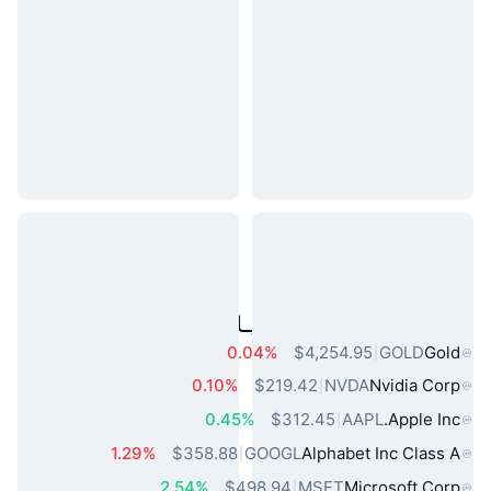
مقبول حقیقی دنیا کے اثاثے
0.04%
$4,254.95
GOLD
Gold
0.10%
$219.42
NVDA
Nvidia Corp
0.45%
$312.45
AAPL
Apple Inc.
1.29%
$358.88
GOOGL
Alphabet Inc Class A
2.54%
$498.94
MSFT
Microsoft Corp