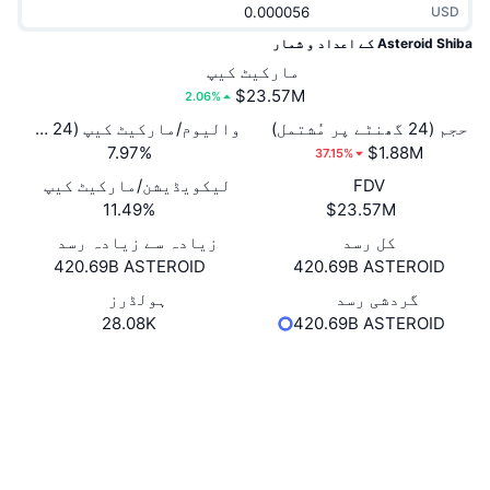
USD
نیا/نئی
کرپٹو ETFs
x402
Asteroid Shiba کے اعداد و شمار
کرپٹو
مارکیٹ کیپ
بٹ کوائن ETFs
$23.57M
2.06%
سیاست
Ethereum ETFs
حجم (24 گھنٹے پر مُشتمل)
والیوم/مارکیٹ کیپ (24 گھنٹے)
7.97%
$1.88M
37.15%
کھیل
FDV
لیکویڈیشن/مارکیٹ کیپ
تکنیکی تجزیہ
11.49%
$23.57M
فنانس
کل رسد
زیادہ سے زیادہ رسد
RSI
420.69B ASTEROID
420.69B ASTEROID
ٹیکنالوجی
MACD
گردشی رسد
ہولڈرز
28.08K
420.69B ASTEROID
NFT
ویب سائٹ
Website
ڈیریویٹوز
سوشلز
NFT کی مجموعی شماریات
مجموعی جائزہ
مُعاہدے
0xf280...694126
etherscan.io
آنے والی سیلز
ایکسپلوررز
لیکویڈیشنز