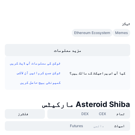
والیٹس
فنڈنگ کی شرحیں
UCID
39880
ٹیگز
Ethereum Ecosystem
Memes
Boost
مزید معلومات
ٹوکن کی معلومات اَپ ڈیٹ کریں
ٹوکن جمع کروائیں اَن لاکس
کیا آپ اس پراجیکٹ کے مالک ہیں؟
کمیونٹی بیج حاصل کریں
Asteroid Shiba مارکیٹس
تمام
CEX
DEX
فلٹرز
اسپاٹ
دائمی
Futures