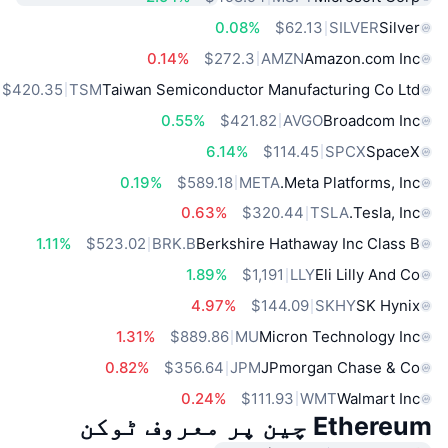
0.08%
$62.13
SILVER
Silver
0.14%
$272.3
AMZN
Amazon.com Inc
$420.35
TSM
Taiwan Semiconductor Manufacturing Co Ltd
0.55%
$421.82
AVGO
Broadcom Inc
6.14%
$114.45
SPCX
SpaceX
0.19%
$589.18
META
Meta Platforms, Inc.
0.63%
$320.44
TSLA
Tesla, Inc.
1.11%
$523.02
BRK.B
Berkshire Hathaway Inc Class B
1.89%
$1,191
LLY
Eli Lilly And Co
4.97%
$144.09
SKHY
SK Hynix
1.31%
$889.86
MU
Micron Technology Inc
0.82%
$356.64
JPM
JPmorgan Chase & Co
0.24%
$111.93
WMT
Walmart Inc
Ethereum چین پر معروف ٹوکن