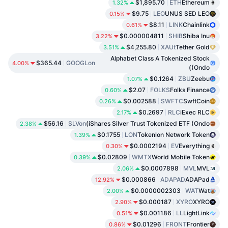
$1,895.70
ETH
Ethereum
1.32%
$9.75
LEO
UNUS SED LEO
0.15%
$8.11
LINK
Chainlink
0.61%
$0.000004811
SHIB
Shiba Inu
3.22%
$4,255.80
XAUt
Tether Gold
3.51%
Alphabet Class A Tokenized Stock
$365.44
GOOGLon
4.00%
(Ondo)
$0.1264
ZBU
Zeebu
1.07%
$2.07
FOLKS
Folks Finance
0.60%
$0.002588
SWFTC
SwftCoin
0.26%
$0.2697
RLC
iExec RLC
2.17%
$56.16
SLVon
iShares Silver Trust Tokenized ETF (Ondo)
2.38%
$0.1755
LON
Tokenlon Network Token
1.39%
$0.0002194
EV
Everything
0.30%
$0.02809
WMTX
World Mobile Token
0.39%
$0.0007898
MVL
MVL
2.06%
$0.000866
ADAPAD
ADAPad
12.92%
$0.0000002303
WAT
Wat
2.00%
$0.000187
XYRO
XYRO
2.90%
$0.001186
LL
LightLink
0.51%
$0.01296
FRONT
Frontier
0.86%