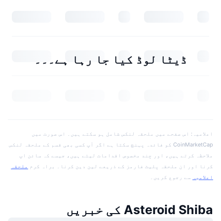
ڈیٹا لوڈ کیا جا رہا ہے۔۔۔
اعلامیہ: اس صفحے میں ملحقہ لنکس شامل ہو سکتے ہیں۔ اس صورت میں
CoinMarketCap کو فائدہ پہنچ سکتا ہے اگر آپ کسی بھی قسم کے ملحقہ لنکس
ملاحظہ کرتے ہیں، اور چند مخصوص اقدامات لیتے ہیں، جیسے کہ سائن اپ
کرنا اور ان ملحقہ پلیٹ فارمز کے ذریعے لین دین کرنا۔ براہ کرم
ملحقہ
اعلامیہ
سے رجوع کریں۔
Asteroid Shiba کی خبریں