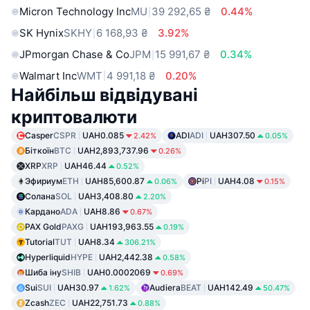
Micron Technology Inc
MU
39 292,65 ₴
0.44%
SK Hynix
SKHY
6 168,93 ₴
3.92%
JPmorgan Chase & Co
JPM
15 991,67 ₴
0.34%
Walmart Inc
WMT
4 991,18 ₴
0.20%
Найбільш відвідувані
криптовалюти
Casper
CSPR
UAH0.085
ADI
ADI
UAH307.50
2.42%
0.05%
Біткоїн
BTC
UAH2,893,737.96
0.26%
XRP
XRP
UAH46.44
0.52%
Эфириум
ETH
UAH85,600.87
Pi
PI
UAH4.08
0.06%
0.15%
Солана
SOL
UAH3,408.80
2.20%
Кардано
ADA
UAH8.86
0.67%
PAX Gold
PAXG
UAH193,963.55
0.19%
Tutorial
TUT
UAH8.34
306.21%
Hyperliquid
HYPE
UAH2,442.38
0.58%
Шиба іну
SHIB
UAH0.0002069
0.69%
Sui
SUI
UAH30.97
Audiera
BEAT
UAH142.49
1.62%
50.47%
Zcash
ZEC
UAH22,751.73
0.88%