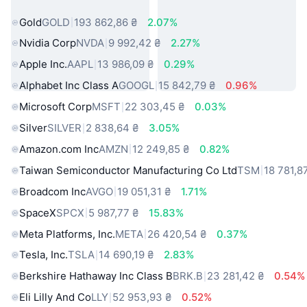
світу
Gold
GOLD
193 862,86 ₴
2.07%
Nvidia Corp
NVDA
9 992,42 ₴
2.27%
Apple Inc.
AAPL
13 986,09 ₴
0.29%
Alphabet Inc Class A
GOOGL
15 842,79 ₴
0.96%
Microsoft Corp
MSFT
22 303,45 ₴
0.03%
Silver
SILVER
2 838,64 ₴
3.05%
Amazon.com Inc
AMZN
12 249,85 ₴
0.82%
Taiwan Semiconductor Manufacturing Co Ltd
TSM
18 781,8
Broadcom Inc
AVGO
19 051,31 ₴
1.71%
SpaceX
SPCX
5 987,77 ₴
15.83%
Meta Platforms, Inc.
META
26 420,54 ₴
0.37%
Tesla, Inc.
TSLA
14 690,19 ₴
2.83%
Berkshire Hathaway Inc Class B
BRK.B
23 281,42 ₴
0.54%
Eli Lilly And Co
LLY
52 953,93 ₴
0.52%