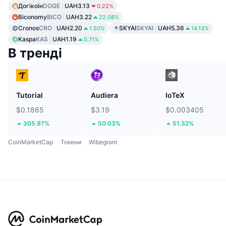
Догікоїн
DOGE
UAH3.13
0.22%
Biconomy
BICO
UAH3.22
22.08%
Cronos
CRO
UAH2.20
SKYAI
SKYAI
UAH5.36
1.50%
14.13%
Kaspa
KAS
UAH1.19
0.71%
В тренді
Tutorial
Audiera
IoTeX
$0.1865
$3.19
$0.003405
305.97%
50.03%
51.32%
CoinMarketCap
Токени
Wibegram