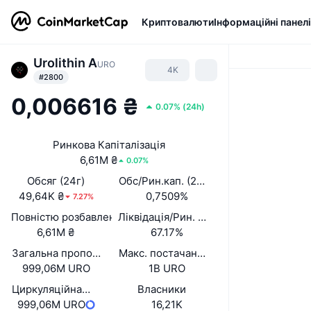
Криптовалюти
Інформаційні панелі
Urolithin A
URO
4K
#2800
0,006616 ₴
0.07%
(
24h
)
Ринкова Капіталізація
6,61M ₴
0.07%
Обсяг (24г)
Обс/Рин.кап. (24 год.)
49,64K ₴
0,7509%
7.27%
Повністю розбавлена вартість (FDV)
Ліквідація/Рин. кап.
6,61M ₴
67.17%
Загальна пропозиція
Макс. постачання
999,06M URO
1B URO
Циркуляційна пропозиція
Власники
999,06M URO
16,21K