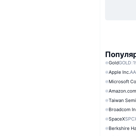
Популяр
Gold
GOLD
1
Apple Inc.
AA
Microsoft C
Amazon.com
Taiwan Semi
Broadcom In
SpaceX
SPC
Berkshire Ha