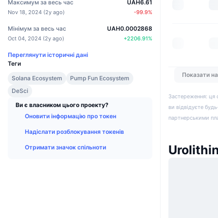
Максимум за весь час
UAH6.61
Nov 18, 2024
(
2y ago
)
-99.9
%
Мінімум за весь час
UAH0.0002868
Oct 04, 2024
(
2y ago
)
+
2206.91
%
Переглянути історичні дані
Теги
Показати н
Solana Ecosystem
Pump Fun Ecosystem
DeSci
Застереження: ця 
Ви є власником цього проекту?
ви відвідуєте будь
Оновити інформацію про токен
партнерськими пл
Надіслати розблокування токенів
Urolithi
Отримати значок спільноти