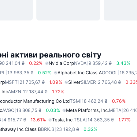
ні активи реального світу
90 241,04 ₴
0.22%
Nvidia Corp
NVDA
9 859,42 ₴
3.43%
PL
13 963,35 ₴
0.52%
Alphabet Inc Class A
GOOGL
16 295,
orp
MSFT
21 705,67 ₴
1.09%
Silver
SILVER
2 766,48 ₴
0.33
 Inc
AMZN
12 187,44 ₴
1.72%
conductor Manufacturing Co Ltd
TSM
18 462,24 ₴
0.76%
c
AVGO
18 808,75 ₴
0.03%
Meta Platforms, Inc.
META
26 41
X
4 915,77 ₴
13.61%
Tesla, Inc.
TSLA
14 363,35 ₴
1.77%
thaway Inc Class B
BRK.B
23 192,8 ₴
0.32%