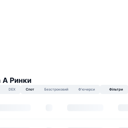
n A Ринки
DEX
Спот
Безстроковий
Ф'ючерси
Фільтри