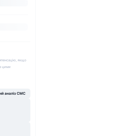
мпенсацію, якщо
 з цими
й аналіз CMC