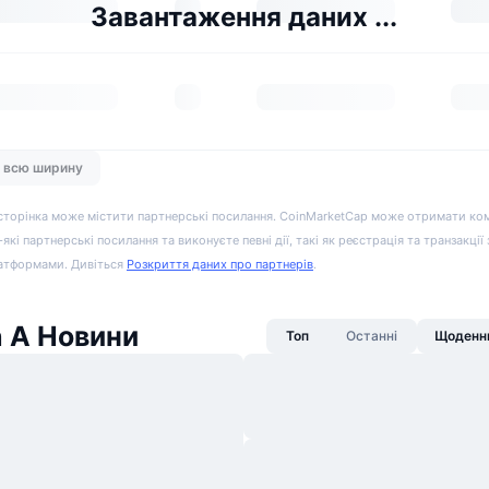
Завантаження даних ...
а всю ширину
сторінка може містити партнерські посилання. CoinMarketCap може отримати ко
-які партнерські посилання та виконуєте певні дії, такі як реєстрація та транзакції
атформами. Дивіться
Розкриття даних про партнерів
.
n A Новини
Топ
Останні
Щоденни