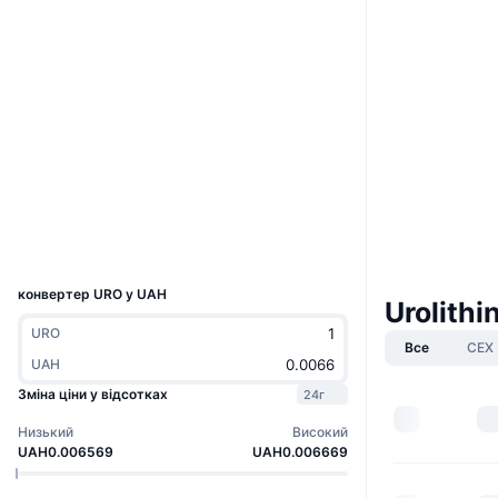
Boost
Вебсайти
Website
Соціальні
Контракти
FvgqHM...mQpump
3.0
Рейтинг (CertiK)
Дослідники
solscan.io
Гаманці
UCID
34090
конвертер URO у UAH
Urolithi
URO
Все
CEX
UAH
Зміна ціни у відсотках
24г
Низький
Високий
UAH0.006569
UAH0.006669