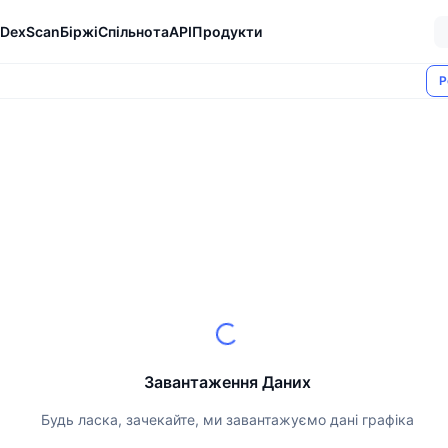
DexScan
Біржі
Спільнота
API
Продукти
Р
Завантаження Даних
Будь ласка, зачекайте, ми завантажуємо дані графіка