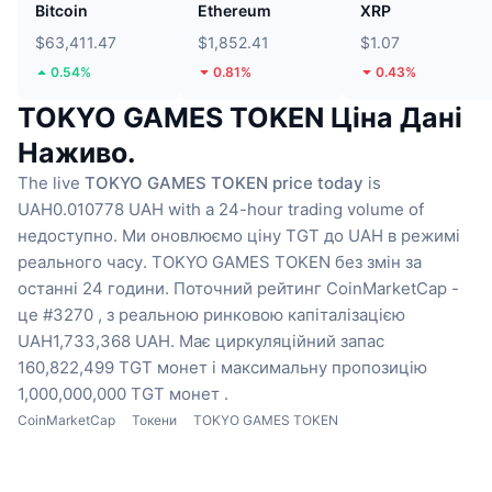
Bitcoin
Ethereum
XRP
$63,411.47
$1,852.41
$1.07
0.54%
0.81%
0.43%
TOKYO GAMES TOKEN Ціна Дані
Наживо.
The live
TOKYO GAMES TOKEN price today
is
UAH0.010778 UAH with a 24-hour trading volume of
недоступно.
Ми оновлюємо ціну TGT до UAH в режимі
реального часу.
TOKYO GAMES TOKEN без змін за
останні 24 години.
Поточний рейтинг CoinMarketCap -
це #3270 , з реальною ринковою капіталізацією
UAH1,733,368 UAH.
Має циркуляційний запас
160,822,499 TGT монет
і максимальну пропозицію
1,000,000,000 TGT монет .
CoinMarketCap
Токени
TOKYO GAMES TOKEN