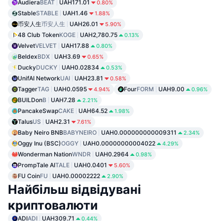
Audiera
BEAT
UAH171.01
0.80%
Stable
STABLE
UAH1.46
1.88%
币安人生
币安人生
UAH26.01
5.90%
48 Club Token
KOGE
UAH2,780.75
0.13%
Velvet
VELVET
UAH17.88
0.80%
Beldex
BDX
UAH3.69
0.65%
Ducky
DUCKY
UAH0.02834
0.53%
UnifAI Network
UAI
UAH23.81
0.58%
Tagger
TAG
UAH0.0595
Four
FORM
UAH9.00
4.94%
0.96%
BUILDon
B
UAH7.28
2.21%
PancakeSwap
CAKE
UAH64.52
1.98%
Talus
US
UAH2.31
7.61%
Baby Neiro BNB
BABYNEIRO
UAH0.000000000009311
2.34%
Oggy Inu (BSC)
OGGY
UAH0.00000000004022
4.29%
Wonderman Nation
WNDR
UAH0.2964
0.98%
PrompTale AI
TALE
UAH0.0401
5.60%
FU Coin
FU
UAH0.00002222
2.90%
Найбільш відвідувані
криптовалюти
ADI
ADI
UAH309.71
0.44%