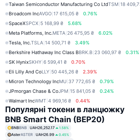
Taiwan Semiconductor Manufacturing Co Ltd
TSM
18 409,7
Broadcom Inc
AVGO
17 615,05 ₴
0.76%
SpaceX
SPCX
5 168,99 ₴
5.68%
Meta Platforms, Inc.
META
26 475,95 ₴
6.02%
Tesla, Inc.
TSLA
14 500,71 ₴
3.49%
Berkshire Hathaway Inc Class B
BRK.B
23 060,97 ₴
0.31%
SK Hynix
SKHY
6 599,41 ₴
0.70%
Eli Lilly And Co
LLY
50 445,26 ₴
2.39%
Micron Technology Inc
MU
37 772,65 ₴
0.79%
JPmorgan Chase & Co
JPM
15 841,05 ₴
0.24%
Walmart Inc
WMT
4 969,16 ₴
0.44%
Популярні токени в ланцюжку
BNB Smart Chain (BEP20)
BNB
BNB
UAH26,252.17
1.58%
Aster
ASTER
UAH26.99
0.45%