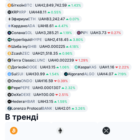
Біткоїн
BTC
UAH2,849,742.59
1.43%
XRP
XRP
UAH48.11
0.55%
Эфириум
ETH
UAH83,242.47
0.07%
Кардано
ADA
UAH8.61
4.47%
Солана
SOL
UAH3,285.21
Pi
PI
UAH3.73
1.19%
0.27%
Hyperliquid
HYPE
UAH2,418.45
3.80%
Шиба іну
SHIB
UAH0.000225
4.18%
Zcash
ZEC
UAH21,518.35
0.96%
Terra Classic
LUNC
UAH0.002239
1.29%
Догікоїн
DOGE
UAH3.15
Kaspa
KAS
UAH1.16
1.06%
2.22%
Sui
SUI
UAH30.99
Algorand
ALGO
UAH4.07
1.54%
7.19%
Ondo
ONDO
UAH16.59
0.39%
Pepe
PEPE
UAH0.0001307
2.32%
DeXe
DEXE
UAH100.00
2.51%
Hedera
HBAR
UAH3.15
1.59%
Lorenzo Protocol
BANK
UAH2.01
3.26%
В тренді