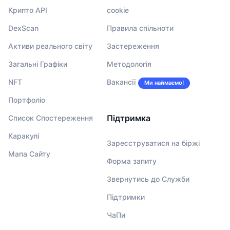
Крипто API
cookie
DexScan
Правила спільноти
Активи реального світу
Застереження
Загальні Графіки
Методологія
NFT
Вакансії
Ми наймаємо!
Портфоліо
Підтримка
Список Спостереження
Каракулі
Зареєструватися на біржі
Мапа Сайту
Форма запиту
Звернутись до Служби
Підтримки
ЧаПи