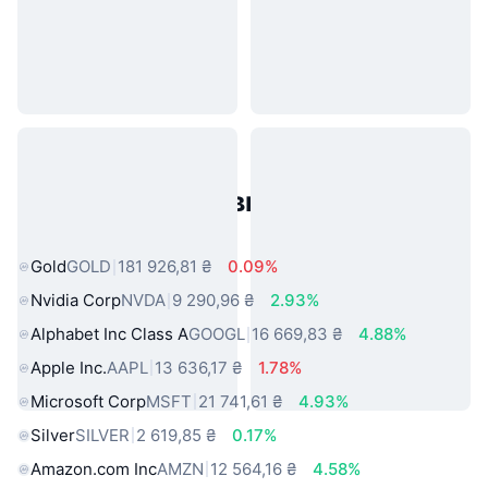
Популярні активи реального
світу
Gold
GOLD
181 926,81 ₴
0.09%
Nvidia Corp
NVDA
9 290,96 ₴
2.93%
Alphabet Inc Class A
GOOGL
16 669,83 ₴
4.88%
Apple Inc.
AAPL
13 636,17 ₴
1.78%
Microsoft Corp
MSFT
21 741,61 ₴
4.93%
Silver
SILVER
2 619,85 ₴
0.17%
Amazon.com Inc
AMZN
12 564,16 ₴
4.58%