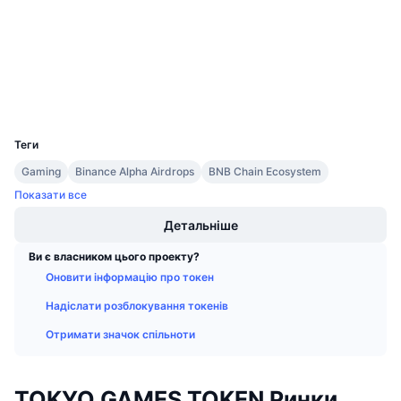
Контракти
Майбутні розпродажі
Ставки фінансування
Навчайся та заробляй
bscscan.com
Дослідники
Календарі
Гаманці
UCID
36448
Календар ICO
Теги
Календар Подій
Gaming
Binance Alpha Airdrops
BNB Chain Ecosystem
Показати все
Детальніше
Ви є власником цього проекту?
Оновити інформацію про токен
Надіслати розблокування токенів
Отримати значок спільноти
TOKYO GAMES TOKEN Ринки