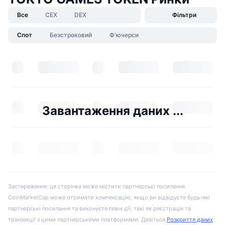
Все
CEX
DEX
Фільтри
Спот
Безстроковий
Ф'ючерси
Завантаження даних ...
Застереження: ця сторінка може містити партнерські посилання.
CoinMarketCap може отримати компенсацію, якщо ви відвідуєте будь-які
партнерські посилання та виконуєте певні дії, такі як реєстрація та
транзакції з цими партнерськими платформами. Дивіться
Розкриття даних