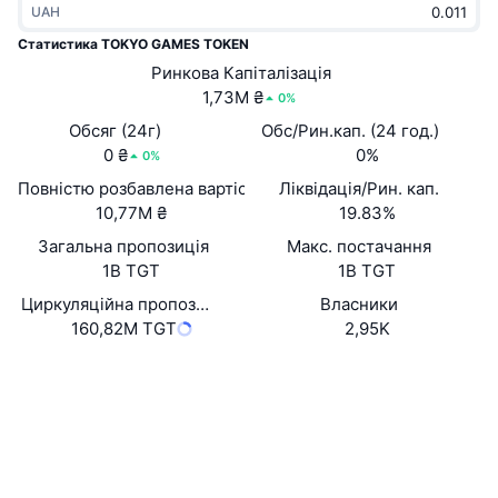
UAH
В тренді
Криптовалютні ETF
Навчайтеся
CMC Протокол контексту моделі
Статистика TOKYO GAMES TOKEN
Нове
Ринкова Капіталізація
Біткоїн ETF
x402
Новини
1,73M ₴
0%
Крипто
Эфириум ETF
Обсяг (24г)
Обс/Рин.кап. (24 год.)
Студент
0 ₴
0%
0%
Політика
Повністю розбавлена вартість (FDV)
Ліквідація/Рин. кап.
Технічний аналіз
Дослідження
10,77M ₴
19.83%
Спорт
Загальна пропозиція
Макс. постачання
RSI
Відео
1B TGT
1B TGT
Фінанси
MACD
Циркуляційна пропозиція
Власники
Словник
160,82M TGT
2,95K
Технології
Website
Whitepaper
Деривативи
Кампанії
Вебсайти
NFT
Огляд
Airdrops
Соціальні
Загальна статистика NFT
Ліквідації
Винагороди у Діамантах
0x6c58...14eBb5