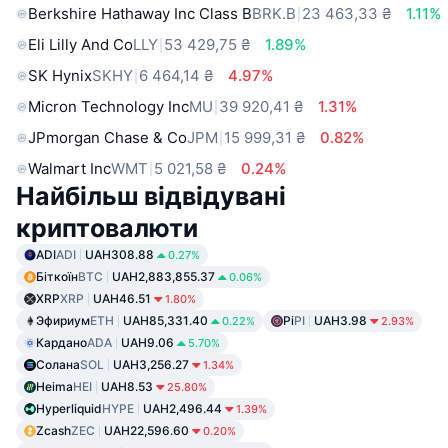
Berkshire Hathaway Inc Class B
BRK.B
23 463,33 ₴
1.11%
Eli Lilly And Co
LLY
53 429,75 ₴
1.89%
SK Hynix
SKHY
6 464,14 ₴
4.97%
Micron Technology Inc
MU
39 920,41 ₴
1.31%
JPmorgan Chase & Co
JPM
15 999,31 ₴
0.82%
Walmart Inc
WMT
5 021,58 ₴
0.24%
Найбільш відвідувані
криптовалюти
ADI
ADI
UAH308.88
0.27%
Біткоїн
BTC
UAH2,883,855.37
0.06%
XRP
XRP
UAH46.51
1.80%
Эфириум
ETH
UAH85,331.40
Pi
PI
UAH3.98
0.22%
2.93%
Кардано
ADA
UAH9.06
5.70%
Солана
SOL
UAH3,256.27
1.34%
Heima
HEI
UAH8.53
25.80%
Hyperliquid
HYPE
UAH2,496.44
1.39%
Zcash
ZEC
UAH22,596.60
0.20%