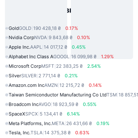
Популярні активи реального
світу
Gold
GOLD
190 428,18 ₴
0.17%
Nvidia Corp
NVDA
9 843,68 ₴
0.10%
Apple Inc.
AAPL
14 017,12 ₴
0.45%
Alphabet Inc Class A
GOOGL
16 099,98 ₴
1.29%
Microsoft Corp
MSFT
22 383,25 ₴
2.54%
Silver
SILVER
2 771,14 ₴
0.21%
Amazon.com Inc
AMZN
12 215,72 ₴
0.14%
Taiwan Semiconductor Manufacturing Co Ltd
TSM
18 857,5
Broadcom Inc
AVGO
18 923,59 ₴
0.55%
SpaceX
SPCX
5 134,41 ₴
6.14%
Meta Platforms, Inc.
META
26 431,66 ₴
0.19%
Tesla, Inc.
TSLA
14 375,38 ₴
0.63%