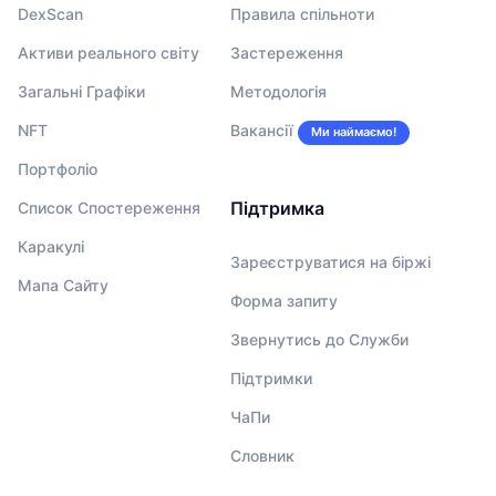
DexScan
Правила спільноти
Активи реального світу
Застереження
Загальні Графіки
Методологія
NFT
Вакансії
Ми наймаємо!
Портфоліо
Підтримка
Список Спостереження
Каракулі
Зареєструватися на біржі
Мапа Сайту
Форма запиту
Звернутись до Служби
Підтримки
ЧаПи
Словник