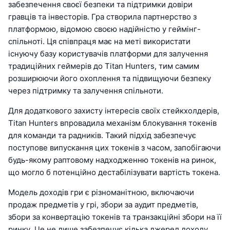
забезпечення своєї безпеки та підтримки довіри
гравців та інвесторів. Гра створила партнерство з
платформою, відомою своєю надійністю у геймінг-
спільноті. Ця співпраця має на меті використати
існуючу базу користувачів платформи для залучення
традиційних геймерів до Titan Hunters, тим самим
розширюючи його охоплення та підвищуючи безпеку
через підтримку та залучення спільноти.
Для додаткового захисту інтересів своїх стейкхолдерів,
Titan Hunters впровадила механізм блокування токенів
для команди та радників. Такий підхід забезпечує
поступове випускання цих токенів з часом, запобігаючи
будь-якому раптовому надходженню токенів на ринок,
що могло б потенційно дестабілізувати вартість токена.
Модель доходів гри є різноманітною, включаючи
продаж предметів у грі, збори за аудит предметів,
збори за конвертацію токенів та транзакційні збори на її
ринку. Це не лише забезпечує кілька джерел доходу