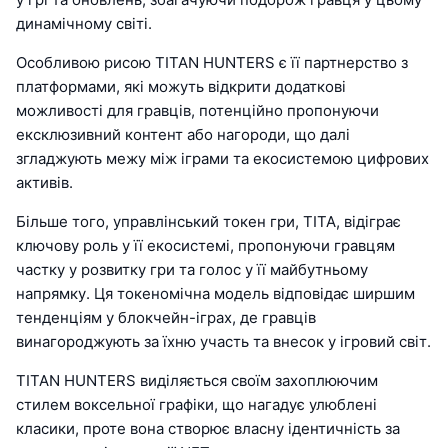
динамічному світі.
Особливою рисою TITAN HUNTERS є її партнерство з
платформами, які можуть відкрити додаткові
можливості для гравців, потенційно пропонуючи
ексклюзивний контент або нагороди, що далі
згладжують межу між іграми та екосистемою цифрових
активів.
Більше того, управлінський токен гри, TITA, відіграє
ключову роль у її екосистемі, пропонуючи гравцям
частку у розвитку гри та голос у її майбутньому
напрямку. Ця токеномічна модель відповідає ширшим
тенденціям у блокчейн-іграх, де гравців
винагороджують за їхню участь та внесок у ігровий світ.
TITAN HUNTERS виділяється своїм захоплюючим
стилем воксельної графіки, що нагадує улюблені
класики, проте вона створює власну ідентичність за