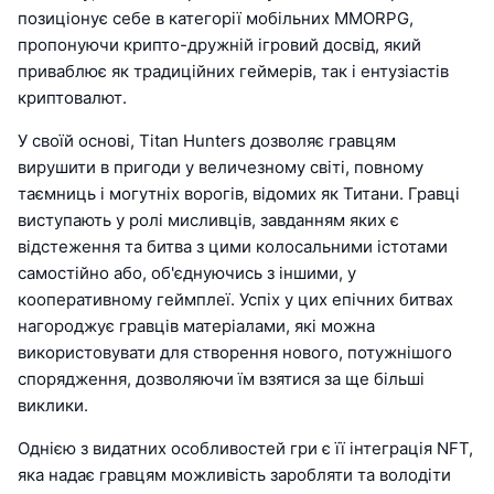
позиціонує себе в категорії мобільних MMORPG,
пропонуючи крипто-дружній ігровий досвід, який
приваблює як традиційних геймерів, так і ентузіастів
криптовалют.
У своїй основі, Titan Hunters дозволяє гравцям
вирушити в пригоди у величезному світі, повному
таємниць і могутніх ворогів, відомих як Титани. Гравці
виступають у ролі мисливців, завданням яких є
відстеження та битва з цими колосальними істотами
самостійно або, об'єднуючись з іншими, у
кооперативному геймплеї. Успіх у цих епічних битвах
нагороджує гравців матеріалами, які можна
використовувати для створення нового, потужнішого
спорядження, дозволяючи їм взятися за ще більші
виклики.
Однією з видатних особливостей гри є її інтеграція NFT,
яка надає гравцям можливість заробляти та володіти