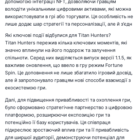
допомогою інтеграції NFT, дозволяючи гравцям
володіти унікальними цифровими активами, які можна
використовувати в грі або торгувати. Ця особливість не
лише додає шар стратегії та персоналізації, але й з'єдн
Які ключові події відбулися для Titan Hunters?
Titan Hunters пережив кілька ключових моментів, які
значно вплинули на його подорож та залучення
спільноти. Серед них виділяється випуск версії 1.1.5, як
важливе оновлення, що ввело в гру режим Fortune
Spin. Це доповнення не лише збагатило ігровий досвід,
але й запропонувало гравцям нові способи взаємодії з
екосистемою гри.
Далі, для підвищення привабливості та охоплення гри,
було сформовано стратегічне партнерство з цифровою
платформою, розширюючи експозицію гри та
потенційно її базу користувачів. Ця співпраця
підкреслює зростаючий вплив гри та її привабливість
для ширшої аудиторії, демонструючи потенціал для