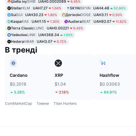
Шиба іну
SHIB
UAH0.0002089
4.45%
Stellar
XLM
UAH7.27
SKYAI
SKYAI
UAH4.48
1.04%
52.66%
Sui
SUI
UAH30.23
Догікоїн
DOGE
UAH3.11
1.80%
0.50%
Kaspa
KAS
UAH1.15
Audiera
BEAT
UAH92.07
1.30%
11.62%
Terra Classic
LUNC
UAH0.00221
0.43%
Чейнлінк
LINK
UAH368.34
1.00%
Hedera
HBAR
UAH3.07
0.72%
В тренді
Cardano
XRP
Hashflow
$0.2018
$1.04
$0.03063
5.28%
2.18%
64.91%
CoinMarketCap
Токени
Titan Hunters