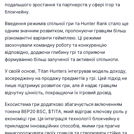
подальшого зростання та партнерств у сфері ігор та
блокчейну.
Введення режимів спільної гри та Hunter Rank стало ще
одним значним розвитком, пропонуючи гравцям більш
різноманітні варіанти геймплею. Ці режими
заохочували командну роботу та конкуренцію
відповідно, додаючи глибину грі та сприяючи
формуванню більш залученої та активної спільноти.
У своїй основі, Titan Hunters інтегрував модель доходу,
зосереджену на продажу предметів у грі. Цей підхід не
лише підтримує розвиток гри, але й надає гравцям
відчутну цінність, покращуючи їх ігровий досвід.
Екосистема гри додатково збагачується включенням
токена BEP20 BSC, $TITA, який відіграє ключову роль у
економіці гри. Ця інтеграція технології блокчейну є
прикладом інноваційних способів, якими гра прагне
винагороджувати своїх гравців та створювати стійке та