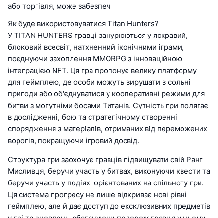
або торгівля, може забезпеч
Як буде використовуватися Titan Hunters?
У TITAN HUNTERS гравці занурюються у яскравий,
блоковий всесвіт, натхненний іконічними іграми,
поєднуючи захоплення MMORPG з інноваційною
інтеграцією NFT. Ця гра пропонує велику платформу
для геймплею, де особи можуть вирушати в сольні
пригоди або об'єднуватися у кооперативні режими для
битви з могутніми босами Титанів. Сутність гри полягає
в дослідженні, бою та стратегічному створенні
спорядження з матеріалів, отриманих від переможених
ворогів, покращуючи ігровий досвід.
Структура гри заохочує гравців підвищувати свій Ранг
Мисливця, беручи участь у битвах, виконуючи квести та
беручи участь у подіях, орієнтованих на спільноту гри.
Ця система прогресу не лише відкриває нові рівні
геймплею, але й дає доступ до ексклюзивних предметів
у грі та оновлень, збагачуючи подорож гравця у цьому