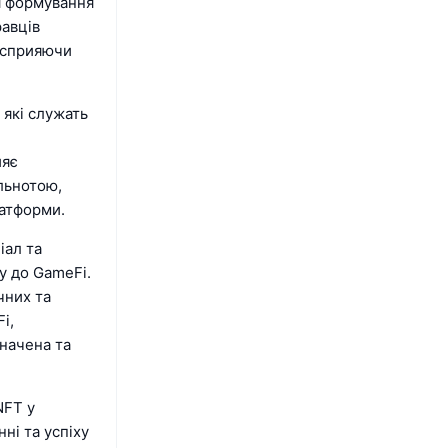
ля формування
равців
м сприяючи
 які служать
ияє
ільнотою,
латформи.
іал та
у до GameFi.
чних та
i,
начена та
NFT у
ні та успіху