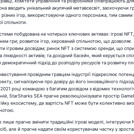
 гравці, комітети управління та розробники співпрацюють д
она вводить унікальний акулячий метавсесвіт, заохочуючи г
о різних ігор, використовуючи одного персонажа, тим сами
ої спільноти.
теми побудована на чотирьох ключових активах: ігрові NFT,
ем гри; розвиток ігор, керований спільнотою, що дозволяє
ти ігровим досвідам; ринок NFT з системою оренди, що спр
а ліквідності активів; та дохідний басейн, який керується сп
 демократичний підхід до розподілу ресурсів та розвитку п
нвестування провідним гравцем індустрії підкреслює потенц
оекту, сигналізуючи про довіру до його інноваційного підход
2021 році командою з багатим досвідом з відомих технологі
ній, StarSharks SEA прагне революціонізувати простір GameF
ійку екосистему, де вартість NFT може бути колективно виз
ьнотою.
 лише прагне змінити традиційні ігрові моделі, інтегруючи 
іб, але й прагне надати своїм користувачам частку у зростан