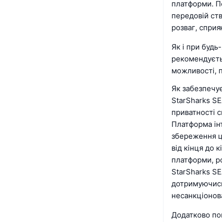
платформи. По
передовій ств
розваг, сприя
Як і при будь
рекомендуєть
можливості, п
Як забезпечу
StarSharks SE
приватності с
Платформа інт
збереження ц
від кінця до 
платформи, ро
StarSharks SE
дотримуючись
несанкціонов
Додатково по