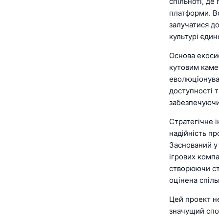
спільноті, де
платформи. В
залучатися д
культурі єдин
Основа екосис
кутовим камен
еволюціонува
доступності т
забезпечуючи
Стратегічне і
надійність пр
Заснований у 
ігрових компа
створюючи ст
оцінена спіл
Цей проект не
значущий спос