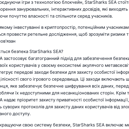
єднуючи ігри з технологією блокчейн, StarSharks SEA стоїт
орення занурювальних, інтерактивних досвідів, які виходять
ючи почуттю власності та спільноти серед учасників.
-якому інвестуванні в криптопростір, потенційним учасникам
ся провести ретельне дослідження, щоб зрозуміти ризики т
ов'язан
ється безпека StarSharks SEA?
A застосовує багатогранний підхід для забезпечення безпек
воїх користувачів у своєму екосистемі акулячого метавсесві
егрує передові заходи безпеки для захисту особистої інфор
ілісності свого ігрового середовища. Ці заходи включають 
кінця, яке забезпечує безпечне шифрування всіх даних, пере
блячи їх недоступними для несанкціонованих сторін. Крім т
A надає пріоритет захисту приватності особистої інформації,
 суворих протоколів для захисту даних користувачів від зл
аного доступу.
кращуючи свою систему безпеки, StarSharks SEA включає м