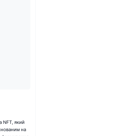
а NFT, який
снованим на