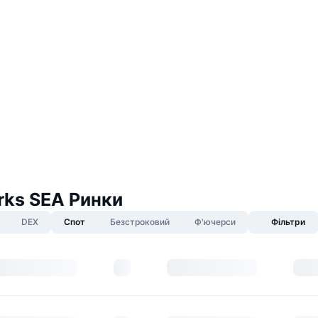
rks SEA Ринки
DEX
Спот
Безстроковий
Ф'ючерси
Фільтри