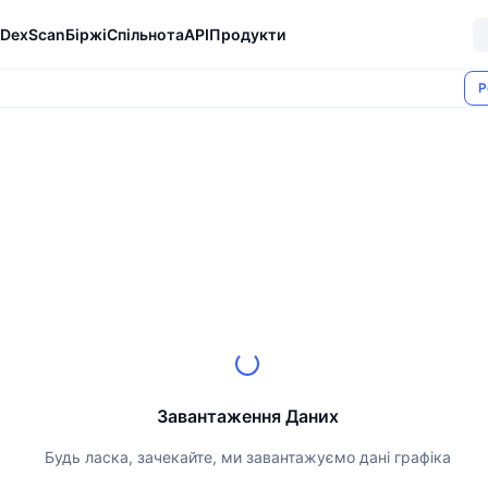
DexScan
Біржі
Спільнота
API
Продукти
Р
Завантаження Даних
Будь ласка, зачекайте, ми завантажуємо дані графіка