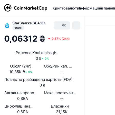
Криптовалюти
Інформаційні панелі
StarSharks SEA
SEA
6K
#5011
0,06312 ₴
0.57%
(
24h
)
Ринкова Капіталізація
0 ₴
0%
Обсяг (24г)
Обс/Рин.кап. (24 год.)
10,85K ₴
--
0%
Повністю розбавлена вартість (FDV)
0 ₴
Загальна пропозиція
Макс. постачання
0 SEA
--
Циркуляційна пропозиція
Власники
0 SEA
31,15K