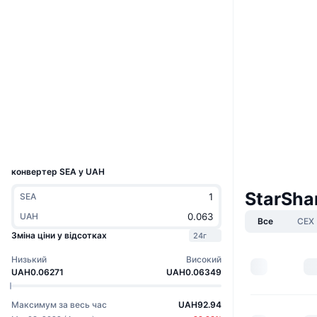
Вебсайти
Website
Whitepaper
Соціальні
Контракти
0x2619...9A10aa
3.0
Рейтинг (CertiK)
Дослідники
bscscan.com
Гаманці
UCID
12432
конвертер SEA у UAH
StarSha
SEA
UAH
Все
CEX
Зміна ціни у відсотках
24г
Низький
Високий
UAH0.06271
UAH0.06349
Максимум за весь час
UAH92.94