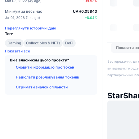
Mar 03, 2022
(
4y ago
)
-99.93
%
Мінімум за весь час
UAH0.05843
Jul 01, 2026
(
1m ago
)
+
8.04
%
Переглянути історичні дані
Теги
Gaming
Collectibles & NFTs
DeFi
Показати н
Показати все
Ви є власником цього проекту?
Застереження: ця 
Оновити інформацію про токен
ви відвідуєте будь
партнерськими пл
Надіслати розблокування токенів
Отримати значок спільноти
StarSha