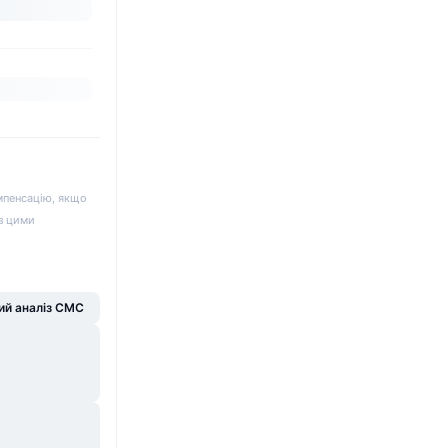
мпенсацію, якщо
 з цими
й аналіз CMC