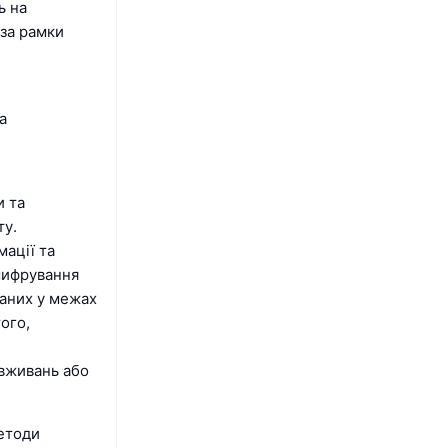
ь на
 за рамки
а
и та
ту.
мації та
шифрування
даних у межах
ого,
овживань або
етоди