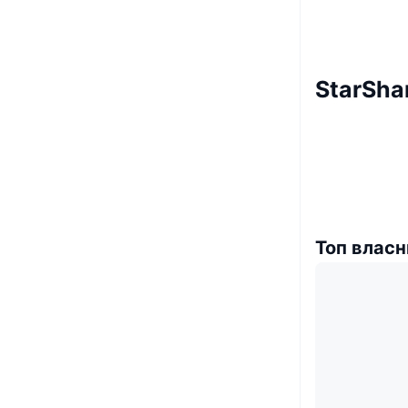
StarSha
Топ власн