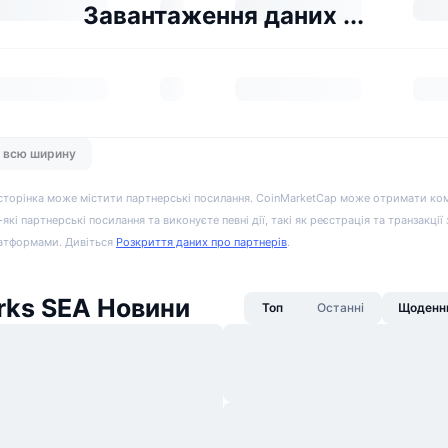
Завантаження даних ...
а всю ширину
сторінка може містити партнерські посилання. CoinMarketCap може отримати ко
-які партнерські посилання та виконуєте певні дії, такі як реєстрація та транзакції
атформами. Дивіться
Розкриття даних про партнерів
.
rks SEA Новини
Топ
Останні
Щоденни