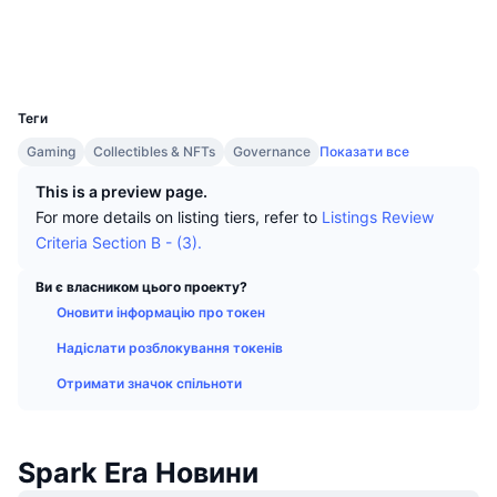
Найкращі трейдери
Статті
Біржові надходження/виведення
DEX API
Конвертер
Таблиці лідерів
Спот
Соціальні
Настрої
Корпоративний
Інформаційна Розсилка
Індикатори
В тренді
UCID
Деривативи
16259
Ціни
CMC Launch
Теги
Майбутні
Індекс страху та жадібності.
Gaming
Collectibles & NFTs
Governance
Показати все
Ресурси
CMC Labs
Нещодавно додані
Індекс сезону альткоїнів
This is a preview page.
For more details on listing tiers, refer to
Listings Review
CMC Max
Лідери росту та лідери падіння
Індикатори ринкового циклу
Criteria Section B - (3).
Документація
Головні новини
Найбільш відвідувані
Домінування Bitcoin
Ви є власником цього проекту?
ЧаПи
Оновити інформацію про токен
Telegram-бот
Настрої спільноти
Індекс CoinMarketCap 20
Надіслати розблокування токенів
Інтеграції ШІ
Рекламувати
Отримати значок спільноти
Рейтинг ланцюга
Індекс CoinMarketCap 100
CMC Хаб агентів
Ринки прогнозування
Потоки ETF
Віджети Сайту
Spark Era Новини
Ринок навичок