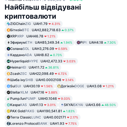
Найбільш відвідувані
криптовалюти
ZIGChain
ZIG
UAH1.79
4.31%
Біткоїн
BTC
UAH2,882,718.63
0.37%
XRP
XRP
UAH46.78
1.21%
Эфириум
ETH
UAH85,349.34
Pi
PI
UAH4.18
1.94%
7.30%
Солана
SOL
UAH3,276.09
0.59%
Кардано
ADA
UAH8.62
0.73%
Hyperliquid
HYPE
UAH2,472.33
3.03%
Heima
HEI
UAH11.72
36.81%
Zcash
ZEC
UAH22,098.49
4.72%
Шиба іну
SHIB
UAH0.0002108
3.14%
Sui
SUI
UAH30.19
Догікоїн
DOGE
UAH3.08
1.56%
1.21%
Stellar
XLM
UAH7.16
3.88%
Pump.fun
PUMP
UAH0.1046
9.03%
Kaspa
KAS
UAH1.13
SKYAI
SKYAI
UAH3.66
3.01%
48.50%
PAX Gold
PAXG
UAH190,541.81
1.83%
Terra Classic
LUNC
UAH0.002171
2.17%
Lorenzo Protocol
BANK
UAH1.93
7.75%