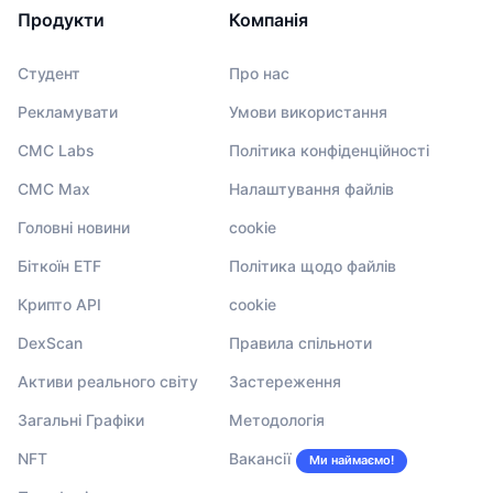
Продукти
Компанія
Студент
Про нас
Рекламувати
Умови використання
CMC Labs
Політика конфіденційності
CMC Max
Налаштування файлів
Головні новини
cookie
Біткоїн ETF
Політика щодо файлів
Крипто API
cookie
DexScan
Правила спільноти
Активи реального світу
Застереження
Загальні Графіки
Методологія
NFT
Вакансії
Ми наймаємо!