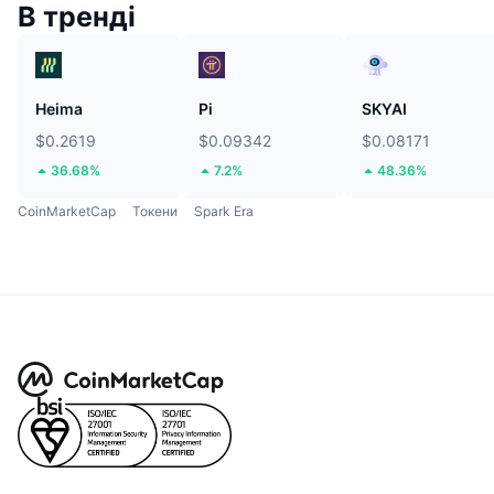
В тренді
Heima
Pi
SKYAI
$0.2619
$0.09342
$0.08171
36.68%
7.2%
48.36%
CoinMarketCap
Токени
Spark Era