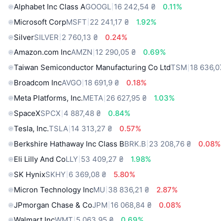
Alphabet Inc Class A
GOOGL
16 242,54 ₴
0.11%
Microsoft Corp
MSFT
22 241,17 ₴
1.92%
Silver
SILVER
2 760,13 ₴
0.24%
Amazon.com Inc
AMZN
12 290,05 ₴
0.69%
Taiwan Semiconductor Manufacturing Co Ltd
TSM
18 636,0
Broadcom Inc
AVGO
18 691,9 ₴
0.18%
Meta Platforms, Inc.
META
26 627,95 ₴
1.03%
SpaceX
SPCX
4 887,48 ₴
0.84%
Tesla, Inc.
TSLA
14 313,27 ₴
0.57%
Berkshire Hathaway Inc Class B
BRK.B
23 208,76 ₴
0.08%
Eli Lilly And Co
LLY
53 409,27 ₴
1.98%
SK Hynix
SKHY
6 369,08 ₴
5.80%
Micron Technology Inc
MU
38 836,21 ₴
2.87%
JPmorgan Chase & Co
JPM
16 068,84 ₴
0.08%
Walmart Inc
WMT
5 063,95 ₴
0.69%