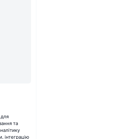
 для
вання та
аналітику
и, інтеграцію