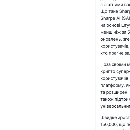
з фіатними ва
Що таке Shar
Sharpe AI (S
на основі шту
менш ніж за 5
оновлень, зг
користувачів
хто прагне за
Поза своїми 
крипто супер
користувачів 
платформу, як
та розширені
також підтрим
універсальни
Швидке зроста
150,000, що 