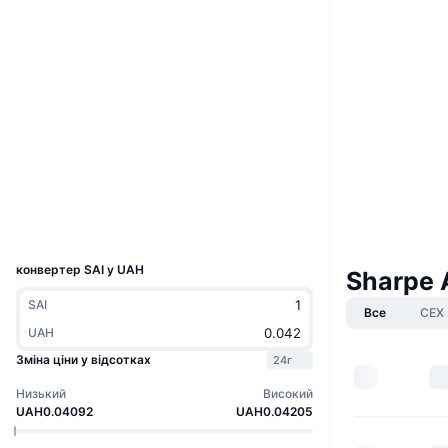
Boost
Вебсайти
Website
Whitepaper
Соціальні
Контракти
0x3567...74d7e6
3.7
Рейтинг (CertiK)
Дослідники
etherscan.io
Гаманці
UCID
32836
конвертер SAI у UAH
Sharpe 
SAI
Все
CEX
UAH
Зміна ціни у відсотках
24г
Низький
Високий
UAH0.04092
UAH0.04205