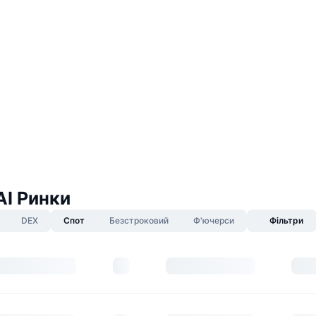
AI Ринки
DEX
Спот
Безстроковий
Ф'ючерси
Фільтри