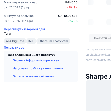
Максимум за весь час
UAH5.16
Jan 17, 2025
(
2y ago
)
-99.19
%
Мінімум за весь час
UAH0.03438
Jul 18, 2026
(
18d ago
)
+
22.29
%
Переглянути історичні дані
Теги
Показати н
AI & Big Data
DeFi
Ethereum Ecosystem
Показати все
Застереження: ця 
ви відвідуєте будь
Ви є власником цього проекту?
партнерськими пл
Оновити інформацію про токен
Надіслати розблокування токенів
Sharpe 
Отримати значок спільноти