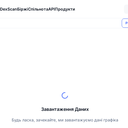
DexScan
Біржі
Спільнота
API
Продукти
Р
Завантаження Даних
Будь ласка, зачекайте, ми завантажуємо дані графіка