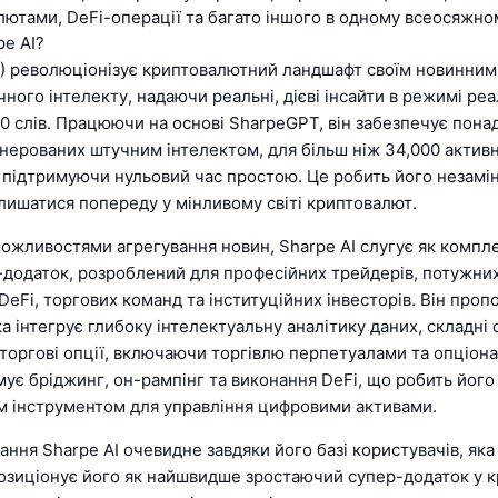
лютами, DeFi-операції та багато іншого в одному всеосяжно
pe AI?
AI) революціонізує криптовалютний ландшафт своїм новинни
чного інтелекту, надаючи реальні, дієві інсайти в режимі ре
0 слів. Працюючи на основі SharpeGPT, він забезпечує понад
енерованих штучним інтелектом, для більш ніж 34,000 актив
, підтримуючи нульовий час простою. Це робить його незамін
лишатися попереду у мінливому світі криптовалют.
можливостями агрегування новин, Sharpe AI слугує як компл
-додаток, розроблений для професійних трейдерів, потужни
DeFi, торгових команд та інституційних інвесторів. Він проп
а інтегрує глибоку інтелектуальну аналітику даних, складні с
 торгові опції, включаючи торгівлю перпетуалами та опціон
ує бріджинг, он-рампінг та виконання DeFi, що робить його
м інструментом для управління цифровими активами.
ння Sharpe AI очевидне завдяки його базі користувачів, як
позиціонує його як найшвидше зростаючий супер-додаток у 