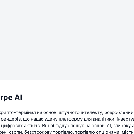
rpe AI
крипто-термінал на основі штучного інтелекту, розроблений
рейдерів, що надає єдину платформу для аналітики, інвесту
 цифрових активів. Він об'єднує пошук на основі AI, глибоку 
ені свопи, безстрокову торгівлю, торгівлю опціонами, містк