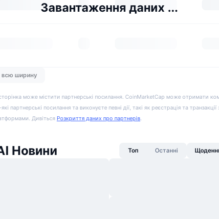
Завантаження даних ...
а всю ширину
сторінка може містити партнерські посилання. CoinMarketCap може отримати ко
-які партнерські посилання та виконуєте певні дії, такі як реєстрація та транзакції
атформами. Дивіться
Розкриття даних про партнерів
.
AI Новини
Топ
Останні
Щоденни