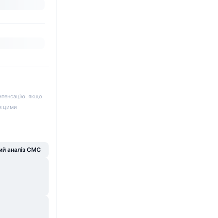
мпенсацію, якщо
 з цими
й аналіз CMC