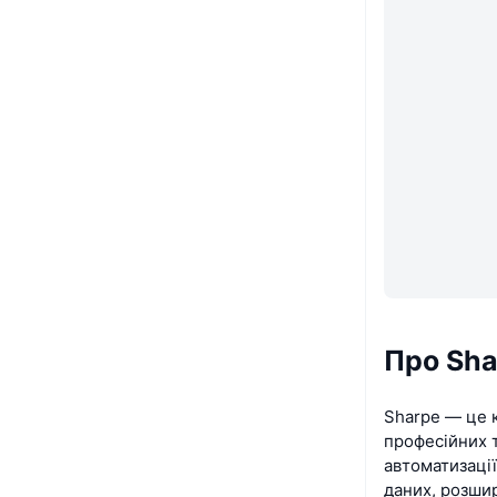
Про Sha
Sharpe — це 
професійних т
автоматизації
даних, розшир