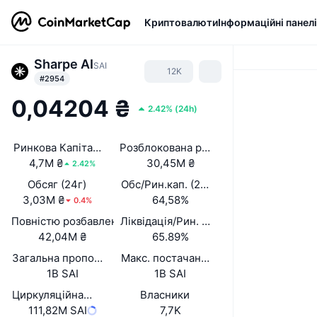
Криптовалюти
Інформаційні панелі
Sharpe AI
SAI
12K
#2954
0,04204 ₴
2.42%
(
24h
)
Ринкова Капіталізація
Розблокована ринкова капіталізація
4,7M ₴
30,45M ₴
2.42%
Обсяг (24г)
Обс/Рин.кап. (24 год.)
3,03M ₴
64,58%
0.4%
Повністю розбавлена вартість (FDV)
Ліквідація/Рин. кап.
42,04M ₴
65.89%
Загальна пропозиція
Макс. постачання
1B SAI
1B SAI
Циркуляційна пропозиція
Власники
111,82M SAI
7,7K