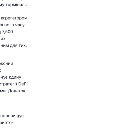
му терміналі.
м агрегатором
ального часу
 7,500
них
ним для тих,
ексний
х
онує єдину
тратегії DeFi
ами. Додаток
а перевищує
крипто-