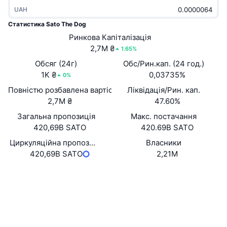
В тренді
Криптовалютні ETF
UAH
Навчайтеся
CMC Протокол контексту моделі
Статистика Sato The Dog
Нове
Біткоїн ETF
Ринкова Капіталізація
x402
Новини
2,7M ₴
1.65%
Крипто
Эфириум ETF
Обсяг (24г)
Обс/Рин.кап. (24 год.)
Студент
1K ₴
0,03735%
0%
Політика
Технічний аналіз
Повністю розбавлена вартість (FDV)
Ліквідація/Рин. кап.
Дослідження
2,7M ₴
47.60%
Спорт
RSI
Відео
Загальна пропозиція
Макс. постачання
420,69B SATO
420.69B SATO
Фінанси
MACD
Словник
Циркуляційна пропозиція
Власники
420,69B SATO
2,21M
Технології
Деривативи
Кампанії
Вебсайти
Website
Whitepaper
Соціальні
NFT
Огляд
Airdrops
Контракти
0x5A70...751db5
Загальна статистика NFT
Дослідники
basescan.org
Ліквідації
Винагороди у Діамантах
Гаманці