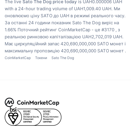
The live
Sato The Dog price today
is UAH0.000006 UAH
with a 24-hour trading volume of UAH1,009.40 UAH.
Ми
оновлюємо ціну SATO до UAH в режимі реального часу.
За останні 24 години показник Sato The Dog виріс на
1.66%
Поточний рейтинг CoinMarketCap - це #3170 , з
реальною ринковою капіталізацією UAH2,702,019 UAH.
Має циркуляційний запас 420,690,000,000 SATO монет
і
максимальну пропозицію 420,690,000,000 SATO монет .
CoinMarketCap
Токени
Sato The Dog