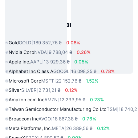
Популярні активи реального
світу
Gold
GOLD
189 352,76 ₴
0.08%
Nvidia Corp
NVDA
9 788,04 ₴
0.26%
Apple Inc.
AAPL
13 929,36 ₴
0.05%
Alphabet Inc Class A
GOOGL
16 098,25 ₴
0.78%
Microsoft Corp
MSFT
22 152,76 ₴
1.52%
Silver
SILVER
2 731,21 ₴
0.12%
Amazon.com Inc
AMZN
12 233,95 ₴
0.23%
Taiwan Semiconductor Manufacturing Co Ltd
TSM
18 740,2
Broadcom Inc
AVGO
18 867,38 ₴
0.76%
Meta Platforms, Inc.
META
26 389,56 ₴
0.12%
SpaceX
SPCX
4 890,57 ₴
0.90%