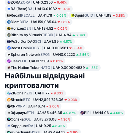
ZORA
ZORA
UAH0.2356
9.46%
B3 (Base)
B3
UAH0.01982
1.48%
Recall
RECALL
UAH1.78
Squid
QUID
UAH4.89
0.08%
3.88%
Diem
DIEM
UAH59,085.04
1.82%
Horizen
ZEN
UAH184.52
0.02%
Ribbita by Virtuals
TIBBIR
UAH4.84
6.34%
PoSciDonDAO
SCI
UAH1.89
4.57%
Roost Coin
ROOST
UAH0.006561
0.34%
Spheron Network
SPON
UAH0.02223
2.56%
Fleek
FLK
UAH0.2509
0.63%
The Nation Token
NATO
UAH0.000004589
1.88%
Найбільш відвідувані
криптовалюти
ZIGChain
ZIG
UAH1.77
9.30%
Біткоїн
BTC
UAH2,891,746.36
0.03%
XRP
XRP
UAH46.74
2.06%
Эфириум
ETH
UAH85,446.35
Pi
PI
UAH4.06
0.87%
4.05%
Солана
SOL
UAH3,276.08
1.36%
Кардано
ADA
UAH9.25
8.45%
Hyperliquid
HYPE
UAH2,494.53
3.19%