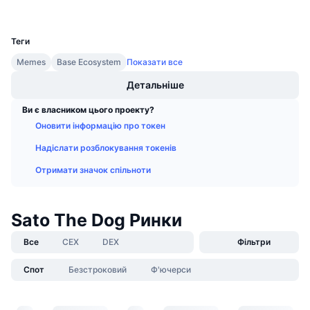
Майбутні розпродажі
UCID
Ставки фінансування
36386
Навчайся та заробляй
Теги
Memes
Base Ecosystem
Показати все
Календарі
Детальніше
Календар ICO
Ви є власником цього проекту?
Оновити інформацію про токен
Календар Подій
Надіслати розблокування токенів
Отримати значок спільноти
Sato The Dog Ринки
Все
CEX
DEX
Фільтри
Спот
Безстроковий
Ф'ючерси