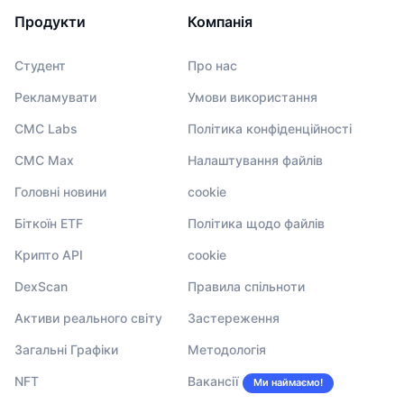
Продукти
Компанія
Студент
Про нас
Рекламувати
Умови використання
CMC Labs
Політика конфіденційності
CMC Max
Налаштування файлів
Головні новини
cookie
Біткоїн ETF
Політика щодо файлів
Крипто API
cookie
DexScan
Правила спільноти
Активи реального світу
Застереження
Загальні Графіки
Методологія
NFT
Вакансії
Ми наймаємо!