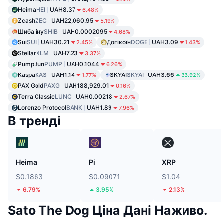
Heima
HEI
UAH8.37
6.48%
Zcash
ZEC
UAH22,060.95
5.19%
Шиба іну
SHIB
UAH0.0002095
4.68%
Sui
SUI
UAH30.21
Догікоїн
DOGE
UAH3.09
2.45%
1.43%
Stellar
XLM
UAH7.23
3.37%
Pump.fun
PUMP
UAH0.1044
6.26%
Kaspa
KAS
UAH1.14
SKYAI
SKYAI
UAH3.66
1.77%
33.92%
PAX Gold
PAXG
UAH188,929.01
0.16%
Terra Classic
LUNC
UAH0.00218
2.67%
Lorenzo Protocol
BANK
UAH1.89
7.96%
В тренді
Heima
Pi
XRP
$0.1863
$0.09071
$1.04
6.79%
3.95%
2.13%
Sato The Dog Ціна Дані Наживо.