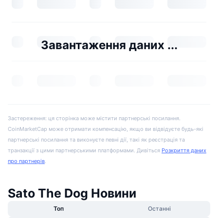
Завантаження даних ...
Застереження: ця сторінка може містити партнерські посилання.
CoinMarketCap може отримати компенсацію, якщо ви відвідуєте будь-які
партнерські посилання та виконуєте певні дії, такі як реєстрація та
транзакції з цими партнерськими платформами. Дивіться
Розкриття даних
про партнерів
.
Sato The Dog Новини
Топ
Останні