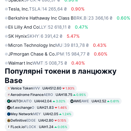
Tesla, Inc.
TSLA
14 265,64 ₴
0.90%
Berkshire Hathaway Inc Class B
BRK.B
23 366,16 ₴
0.60%
Eli Lilly And Co
LLY
52 618,11 ₴
0.47%
SK Hynix
SKHY
6 391,42 ₴
5.47%
Micron Technology Inc
MU
39 813,78 ₴
0.43%
JPmorgan Chase & Co
JPM
15 984,77 ₴
0.60%
Walmart Inc
WMT
5 008,75 ₴
0.40%
Популярні токени в ланцюжку
Base
Venice Token
VVV
UAH512.60
1.93%
Aerodrome Finance
AERO
UAH18.75
0.95%
KAITO
KAITO
UAH42.04
AWE
AWE
UAH2.52
3.02%
0.61%
o1.exchange
O
UAH21.83
1.46%
Mey Network
MEY
UAH2.05
1.24%
Definitive
EDGE
UAH2.80
0.15%
FLock.io
FLOCK
UAH1.24
0.05%