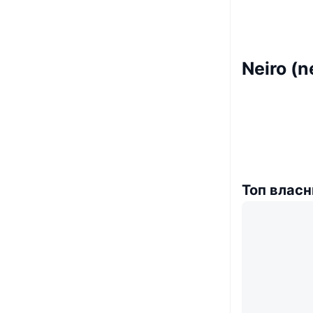
Neiro (n
Топ власн