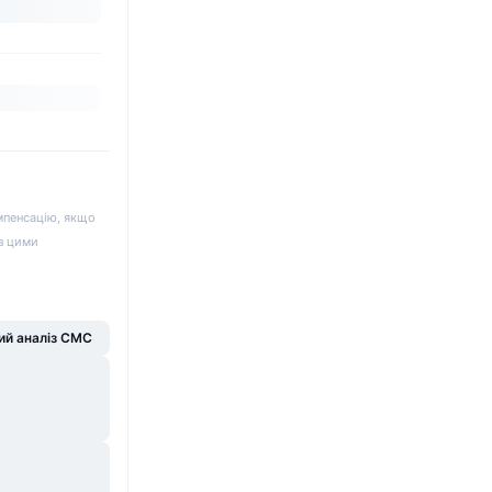
мпенсацію, якщо
 з цими
й аналіз CMC