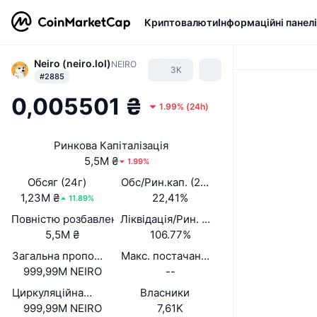
Криптовалюти
Інформаційні панелі
Neiro (neiro.lol)
NEIRO
3K
#2885
0,005501 ₴
1.99%
(
24h
)
Ринкова Капіталізація
5,5M ₴
1.99%
Обсяг (24г)
Обс/Рин.кап. (24 год.)
1,23M ₴
22,41%
11.89%
Повністю розбавлена вартість (FDV)
Ліквідація/Рин. кап.
5,5M ₴
106.77%
Загальна пропозиція
Макс. постачання
999,99M NEIRO
--
Циркуляційна пропозиція
Власники
999,99M NEIRO
7,61K