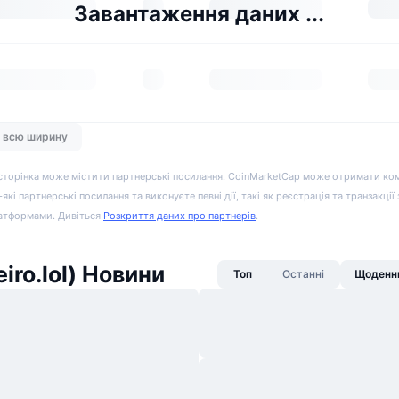
Завантаження даних ...
а всю ширину
сторінка може містити партнерські посилання. CoinMarketCap може отримати ко
-які партнерські посилання та виконуєте певні дії, такі як реєстрація та транзакції
атформами. Дивіться
Розкриття даних про партнерів
.
eiro.lol) Новини
Топ
Останні
Щоденни