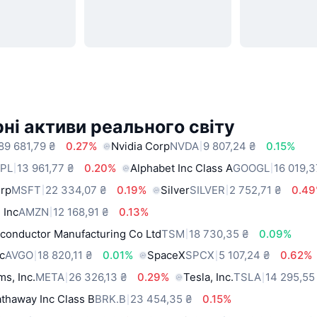
ні активи реального світу
89 681,79 ₴
0.27%
Nvidia Corp
NVDA
9 807,24 ₴
0.15%
PL
13 961,77 ₴
0.20%
Alphabet Inc Class A
GOOGL
16 019,3
orp
MSFT
22 334,07 ₴
0.19%
Silver
SILVER
2 752,71 ₴
0.4
 Inc
AMZN
12 168,91 ₴
0.13%
conductor Manufacturing Co Ltd
TSM
18 730,35 ₴
0.09%
c
AVGO
18 820,11 ₴
0.01%
SpaceX
SPCX
5 107,24 ₴
0.62%
ms, Inc.
META
26 326,13 ₴
0.29%
Tesla, Inc.
TSLA
14 295,55
thaway Inc Class B
BRK.B
23 454,35 ₴
0.15%