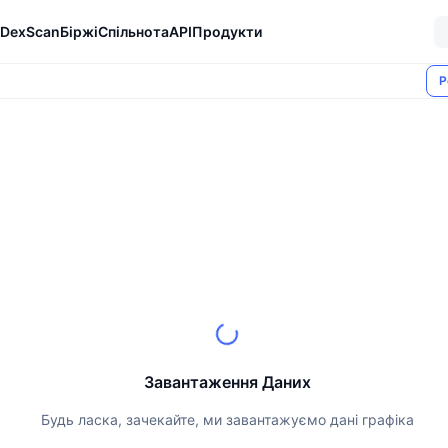
DexScan
Біржі
Спільнота
API
Продукти
Р
Завантаження Даних
Будь ласка, зачекайте, ми завантажуємо дані графіка