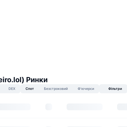
eiro.lol) Ринки
DEX
Спот
Безстроковий
Ф'ючерси
Фільтри