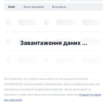
Спот
Безстроковий
Ф'ючерси
Завантаження даних ...
Застереження: ця сторінка може містити партнерські посилання.
CoinMarketCap може отримати компенсацію, якщо ви відвідуєте будь-які
партнерські посилання та виконуєте певні дії, такі як реєстрація та
транзакції з цими партнерськими платформами. Дивіться
Розкриття даних
про партнерів
.