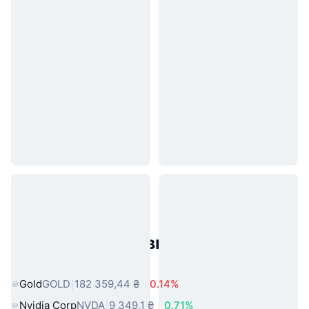
Популярні активи реального
світу
Gold
GOLD
182 359,44 ₴
0.14%
Nvidia Corp
NVDA
9 349,1 ₴
0.71%