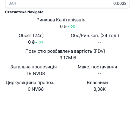
UAH
В тренді
Криптовалютні ETF
Навчайтеся
CMC Протокол контексту моделі
Статистика Navigate
Нове
Ринкова Капіталізація
Біткоїн ETF
x402
Новини
0 ₴
0%
Крипто
Эфириум ETF
Обсяг (24г)
Обс/Рин.кап. (24 год.)
Студент
0 ₴
--
0%
Політика
Повністю розбавлена вартість (FDV)
Технічний аналіз
Дослідження
3,17M ₴
Спорт
Загальна пропозиція
Макс. постачання
RSI
Відео
1B NVG8
--
Фінанси
MACD
Циркуляційна пропозиція
Власники
Словник
0 NVG8
8,08K
Технології
Вебсайти
Whitepaper
Деривативи
Кампанії
NFT
Соціальні
Огляд
Airdrops
Контракти
Загальна статистика NFT
0x5d6C...6b3Ba4
Ліквідації
Винагороди у Діамантах
Аудити