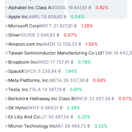
Alphabet Inc Class A
GOOGL
16 641,61 ₴
0.82%
Apple Inc.
AAPL
13 636,62 ₴
0.04%
Microsoft Corp
MSFT
21 627,81 ₴
1.28%
Silver
SILVER
2 646,83 ₴
0.07%
Amazon.com Inc
AMZN
12 556,35 ₴
1.59%
Taiwan Semiconductor Manufacturing Co Ltd
TSM
18 442,3
Broadcom Inc
AVGO
17 757,91 ₴
0.78%
SpaceX
SPCX
5 239,84 ₴
1.84%
Meta Platforms, Inc.
META
26 337,36 ₴
0.68%
Tesla, Inc.
TSLA
14 587,19 ₴
0.81%
Berkshire Hathaway Inc Class B
BRK.B
23 037,38 ₴
0.07%
SK Hynix
SKHY
6 564,01 ₴
2.38%
Eli Lilly And Co
LLY
50 487,54 ₴
0.22%
Micron Technology Inc
MU
38 464,72 ₴
3.22%