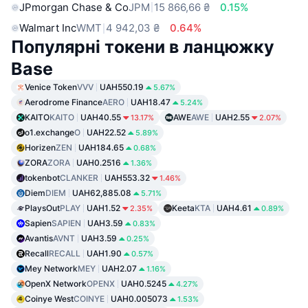
JPmorgan Chase & Co
JPM
15 866,66 ₴
0.15%
Walmart Inc
WMT
4 942,03 ₴
0.64%
Популярні токени в ланцюжку
Base
Venice Token
VVV
UAH550.19
5.67%
Aerodrome Finance
AERO
UAH18.47
5.24%
KAITO
KAITO
UAH40.55
AWE
AWE
UAH2.55
13.17%
2.07%
o1.exchange
O
UAH22.52
5.89%
Horizen
ZEN
UAH184.65
0.68%
ZORA
ZORA
UAH0.2516
1.36%
tokenbot
CLANKER
UAH553.32
1.46%
Diem
DIEM
UAH62,885.08
5.71%
PlaysOut
PLAY
UAH1.52
Keeta
KTA
UAH4.61
2.35%
0.89%
Sapien
SAPIEN
UAH3.59
0.83%
Avantis
AVNT
UAH3.59
0.25%
Recall
RECALL
UAH1.90
0.57%
Mey Network
MEY
UAH2.07
1.16%
OpenX Network
OPENX
UAH0.5245
4.27%
Coinye West
COINYE
UAH0.005073
1.53%