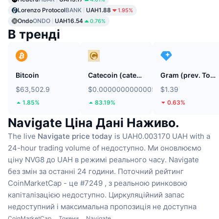
Lorenzo Protocol
BANK
UAH1.88
1.95%
Ondo
ONDO
UAH16.54
0.76%
В тренді
Bitcoin
Catecoin (catecoin.shop)
Gram (prev. Toncoin)
$63,502.9
$0.0000000000005453
$1.39
1.85%
83.19%
0.63%
Navigate Ціна Дані Наживо.
The live
Navigate price today
is UAH0.003170 UAH with a
24-hour trading volume of недоступно.
Ми оновлюємо
ціну NVG8 до UAH в режимі реального часу.
Navigate
без змін за останні 24 години.
Поточний рейтинг
CoinMarketCap - це #7249 , з реальною ринковою
капіталізацією недоступно.
Циркуляційний запас
недоступний
і максимальна пропозиція не доступна
CoinMarketCap
Токени
Navigate