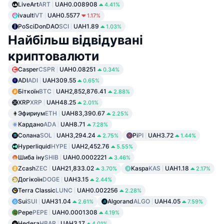
LiveArt
ART
UAH0.008908
4.41%
ivault
IVT
UAH0.5577
1.17%
PoSciDonDAO
SCI
UAH1.89
1.03%
Найбільш відвідувані
криптовалюти
Casper
CSPR
UAH0.08251
0.34%
ADI
ADI
UAH309.55
0.65%
Біткоїн
BTC
UAH2,852,876.41
2.88%
XRP
XRP
UAH48.25
2.01%
Эфириум
ETH
UAH83,390.67
2.25%
Кардано
ADA
UAH8.71
7.28%
Солана
SOL
UAH3,294.24
Pi
PI
UAH3.72
2.75%
1.44%
Hyperliquid
HYPE
UAH2,452.76
5.55%
Шиба іну
SHIB
UAH0.0002221
3.46%
Zcash
ZEC
UAH21,833.02
Kaspa
KAS
UAH1.18
3.70%
2.17%
Догікоїн
DOGE
UAH3.15
2.44%
Terra Classic
LUNC
UAH0.002256
2.28%
Sui
SUI
UAH31.04
Algorand
ALGO
UAH4.05
2.61%
7.59%
Pepe
PEPE
UAH0.0001308
4.19%
Hedera
HBAR
UAH3.17
4.01%