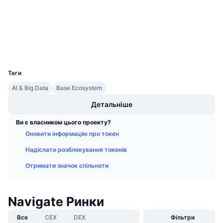
Майбутні розпродажі
Ставки фінансування
Навчайся та заробляй
basescan.org
Дослідники
Гаманці
Календарі
UCID
35887
Календар ICO
Теги
AI & Big Data
Base Ecosystem
Календар Подій
Детальніше
Ви є власником цього проекту?
Оновити інформацію про токен
Надіслати розблокування токенів
Отримати значок спільноти
Navigate Ринки
Все
CEX
DEX
Фільтри