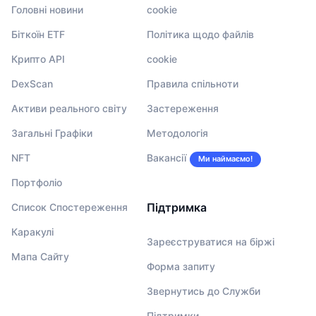
Головні новини
cookie
Біткоїн ETF
Політика щодо файлів
Крипто API
cookie
DexScan
Правила спільноти
Активи реального світу
Застереження
Загальні Графіки
Методологія
NFT
Вакансії
Ми наймаємо!
Портфоліо
Підтримка
Список Спостереження
Каракулі
Зареєструватися на біржі
Мапа Сайту
Форма запиту
Звернутись до Служби
Підтримки