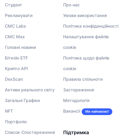
Студент
Про нас
Рекламувати
Умови використання
CMC Labs
Політика конфіденційності
CMC Max
Налаштування файлів
Головні новини
cookie
Біткоїн ETF
Політика щодо файлів
Крипто API
cookie
DexScan
Правила спільноти
Активи реального світу
Застереження
Загальні Графіки
Методологія
NFT
Вакансії
Ми наймаємо!
Портфоліо
Підтримка
Список Спостереження