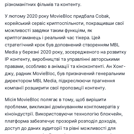
різноманітних фільмів та контенту.
У лютому 2020 року MovieBloc придбала Cobak,
корейський сервіс криптоспільноти, покращивши свої
можливості завдяки таким функціям, як
криптогаманець і реальний час тікера. Цей
стратегічний крок був доповнений створенням MBL
Media у березні 2020 року, зосередженого на розвитку
IP контенту, виробництві та управлінні авторськими
правами, особливо в анімації та кіноконтенті. Ан Хонг-
джу, радник MovieBloc, був призначений генеральним
директором MBL Media, підкреслюючи прагнення
компанії розширити свої пропозиції контенту.
Місія MovieBloc полягає в тому, щоб вирішити
проблеми, викликані домінуванням конгломератів у
кіноіндустрії. Використовуючи технологію блокчейн,
платформа забезпечує прозорий розподіл доходів,
доступ до даних аудиторії та рівні можливості для