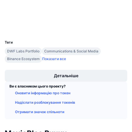
Аудити
Майбутні розпродажі
Ставки фінансування
Навчайся та заробляй
explorer.ont.io
Дослідники
Календарі
UCID
4038
Календар ICO
Теги
DWF Labs Portfolio
Communications & Social Media
Календар Подій
Binance Ecosystem
Показати все
Boost
Детальніше
Ви є власником цього проекту?
Оновити інформацію про токен
Надіслати розблокування токенів
Отримати значок спільноти