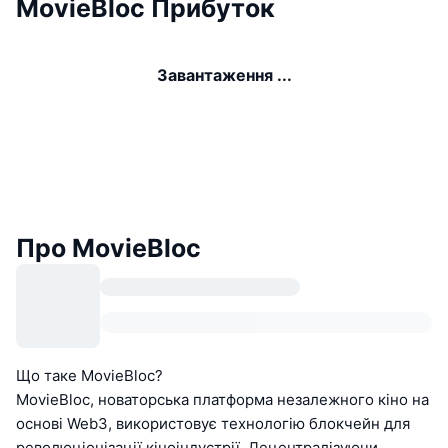
MovieBloc Прибуток
Завантаження ...
Про MovieBloc
Що таке MovieBloc?
MovieBloc, новаторська платформа незалежного кіно на
основі Web3, використовує технологію блокчейн для
революціонізації кіноіндустрії. Децентралізуючи