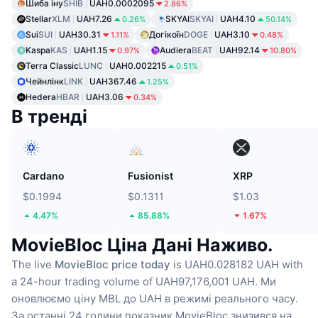
Шиба іну
SHIB
UAH0.0002095
2.86%
Stellar
XLM
UAH7.26
SKYAI
SKYAI
UAH4.10
0.26%
50.14%
Sui
SUI
UAH30.31
Догікоїн
DOGE
UAH3.10
1.11%
0.48%
Kaspa
KAS
UAH1.15
Audiera
BEAT
UAH92.14
0.97%
10.80%
Terra Classic
LUNC
UAH0.002215
0.51%
Чейнлінк
LINK
UAH367.46
1.25%
Hedera
HBAR
UAH3.06
0.34%
В тренді
Cardano
Fusionist
XRP
$0.1994
$0.1311
$1.03
4.47%
85.88%
1.67%
MovieBloc Ціна Дані Наживо.
The live
MovieBloc price today
is UAH0.028182 UAH with
a 24-hour trading volume of UAH97,176,001 UAH.
Ми
оновлюємо ціну MBL до UAH в режимі реального часу.
За останні 24 години показник MovieBloc знизився на