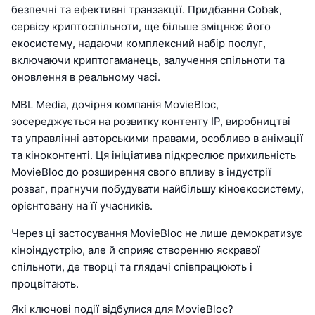
безпечні та ефективні транзакції. Придбання Cobak,
сервісу криптоспільноти, ще більше зміцнює його
екосистему, надаючи комплексний набір послуг,
включаючи криптогаманець, залучення спільноти та
оновлення в реальному часі.
MBL Media, дочірня компанія MovieBloc,
зосереджується на розвитку контенту IP, виробництві
та управлінні авторськими правами, особливо в анімації
та кіноконтенті. Ця ініціатива підкреслює прихильність
MovieBloc до розширення свого впливу в індустрії
розваг, прагнучи побудувати найбільшу кіноекосистему,
орієнтовану на її учасників.
Через ці застосування MovieBloc не лише демократизує
кіноіндустрію, але й сприяє створенню яскравої
спільноти, де творці та глядачі співпрацюють і
процвітають.
Які ключові події відбулися для MovieBloc?