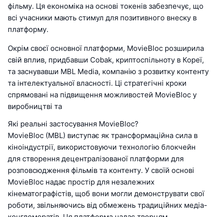
фільму. Ця економіка на основі токенів забезпечує, що
всі учасники мають стимул для позитивного внеску в
платформу.
Окрім своєї основної платформи, MovieBloc розширила
свій вплив, придбавши Cobak, криптоспільноту в Кореї,
та заснувавши MBL Media, компанію з розвитку контенту
та інтелектуальної власності. Ці стратегічні кроки
спрямовані на підвищення можливостей MovieBloc у
виробництві та
Які реальні застосування MovieBloc?
MovieBloc (MBL) виступає як трансформаційна сила в
кіноіндустрії, використовуючи технологію блокчейн
для створення децентралізованої платформи для
розповсюдження фільмів та контенту. У своїй основі
MovieBloc надає простір для незалежних
кінематографістів, щоб вони могли демонструвати свої
роботи, звільняючись від обмежень традиційних медіа-
конгломератів. Ця платформа надає творцям