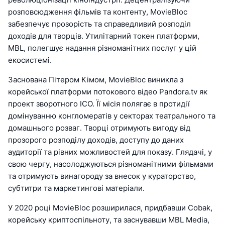
розповсюдження фільмів та контенту, MovieBloc
забезпечує прозорість та справедливий розподіл
доходів для творців. Утилітарний токен платформи,
MBL, полегшує надання різноманітних послуг у цій
екосистемі.
Заснована Пітером Кімом, MovieBloc виникла з
корейської платформи потокового відео Pandora.tv як
проект зворотного ICO. Її місія полягає в протидії
домінуванню конгломератів у секторах театрального та
домашнього розваг. Творці отримують вигоду від
прозорого розподілу доходів, доступу до даних
аудиторії та рівних можливостей для показу. Глядачі, у
свою чергу, насолоджуються різноманітними фільмами
та отримують винагороду за внесок у кураторство,
субтитри та маркетингові матеріали.
У 2020 році MovieBloc розширилася, придбавши Cobak,
корейську криптоспільноту, та заснувавши MBL Media,