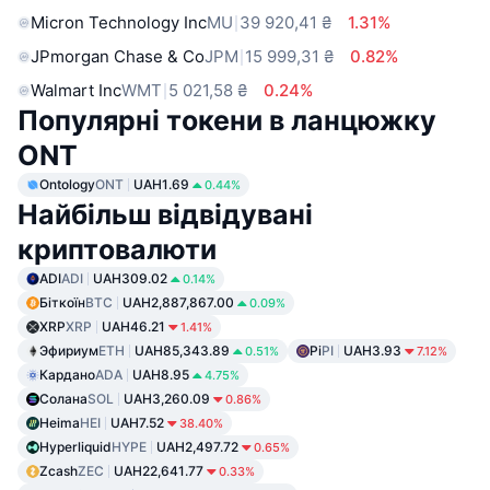
Micron Technology Inc
MU
39 920,41 ₴
1.31%
JPmorgan Chase & Co
JPM
15 999,31 ₴
0.82%
Walmart Inc
WMT
5 021,58 ₴
0.24%
Популярні токени в ланцюжку
ONT
Ontology
ONT
UAH1.69
0.44%
Найбільш відвідувані
криптовалюти
ADI
ADI
UAH309.02
0.14%
Біткоїн
BTC
UAH2,887,867.00
0.09%
XRP
XRP
UAH46.21
1.41%
Эфириум
ETH
UAH85,343.89
Pi
PI
UAH3.93
0.51%
7.12%
Кардано
ADA
UAH8.95
4.75%
Солана
SOL
UAH3,260.09
0.86%
Heima
HEI
UAH7.52
38.40%
Hyperliquid
HYPE
UAH2,497.72
0.65%
Zcash
ZEC
UAH22,641.77
0.33%