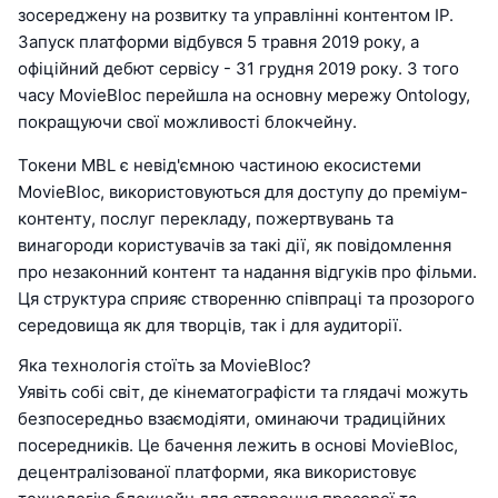
зосереджену на розвитку та управлінні контентом IP.
Запуск платформи відбувся 5 травня 2019 року, а
офіційний дебют сервісу - 31 грудня 2019 року. З того
часу MovieBloc перейшла на основну мережу Ontology,
покращуючи свої можливості блокчейну.
Токени MBL є невід'ємною частиною екосистеми
MovieBloc, використовуються для доступу до преміум-
контенту, послуг перекладу, пожертвувань та
винагороди користувачів за такі дії, як повідомлення
про незаконний контент та надання відгуків про фільми.
Ця структура сприяє створенню співпраці та прозорого
середовища як для творців, так і для аудиторії.
Яка технологія стоїть за MovieBloc?
Уявіть собі світ, де кінематографісти та глядачі можуть
безпосередньо взаємодіяти, оминаючи традиційних
посередників. Це бачення лежить в основі MovieBloc,
децентралізованої платформи, яка використовує