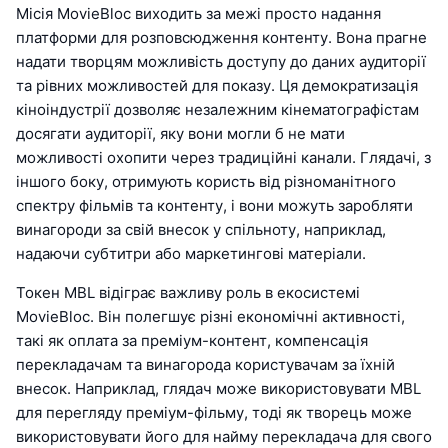
Місія MovieBloc виходить за межі просто надання
платформи для розповсюдження контенту. Вона прагне
надати творцям можливість доступу до даних аудиторії
та рівних можливостей для показу. Ця демократизація
кіноіндустрії дозволяє незалежним кінематографістам
досягати аудиторії, яку вони могли б не мати
можливості охопити через традиційні канали. Глядачі, з
іншого боку, отримують користь від різноманітного
спектру фільмів та контенту, і вони можуть заробляти
винагороди за свій внесок у спільноту, наприклад,
надаючи субтитри або маркетингові матеріали.
Токен MBL відіграє важливу роль в екосистемі
MovieBloc. Він полегшує різні економічні активності,
такі як оплата за преміум-контент, компенсація
перекладачам та винагорода користувачам за їхній
внесок. Наприклад, глядач може використовувати MBL
для перегляду преміум-фільму, тоді як творець може
використовувати його для найму перекладача для свого