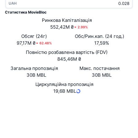
UAH
В тренді
Криптовалютні ETF
Навчайтеся
CMC Протокол контексту моделі
Статистика MovieBloc
Нове
Ринкова Капіталізація
Біткоїн ETF
x402
Новини
552,42M ₴
2.99%
Крипто
Эфириум ETF
Обсяг (24г)
Обс/Рин.кап. (24 год.)
Студент
97,17M ₴
17,59%
62.48%
Політика
Повністю розбавлена вартість (FDV)
Технічний аналіз
Дослідження
845,46M ₴
Спорт
Загальна пропозиція
Макс. постачання
RSI
Відео
30B MBL
30B MBL
Фінанси
MACD
Циркуляційна пропозиція
Словник
19,6B MBL
Технології
Вебсайти
Website
Whitepaper
Деривативи
Кампанії
NFT
Соціальні
Огляд
Airdrops
Контракти
Загальна статистика NFT
e5a49d...a1036d
Ліквідації
4.1
Винагороди у Діамантах
Рейтинг (CertiK)