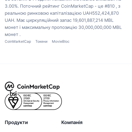
3.00%.
Поточний рейтинг CoinMarketCap - це #810 , з
реальною ринковою капіталізацією UAH552,424,870
UAH.
Має циркуляційний запас 19,601,887,214 MBL
монет
і максимальну пропозицію 30,000,000,000 MBL
монет .
CoinMarketCap
Токени
MovieBloc
Продукти
Компанія