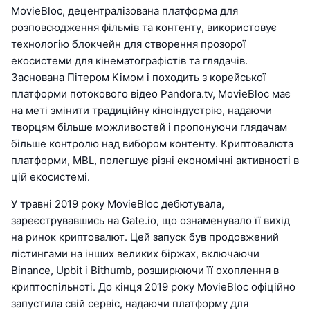
MovieBloc, децентралізована платформа для
розповсюдження фільмів та контенту, використовує
технологію блокчейн для створення прозорої
екосистеми для кінематографістів та глядачів.
Заснована Пітером Кімом і походить з корейської
платформи потокового відео Pandora.tv, MovieBloc має
на меті змінити традиційну кіноіндустрію, надаючи
творцям більше можливостей і пропонуючи глядачам
більше контролю над вибором контенту. Криптовалюта
платформи, MBL, полегшує різні економічні активності в
цій екосистемі.
У травні 2019 року MovieBloc дебютувала,
зареєструвавшись на Gate.io, що ознаменувало її вихід
на ринок криптовалют. Цей запуск був продовжений
лістингами на інших великих біржах, включаючи
Binance, Upbit і Bithumb, розширюючи її охоплення в
криптоспільноті. До кінця 2019 року MovieBloc офіційно
запустила свій сервіс, надаючи платформу для