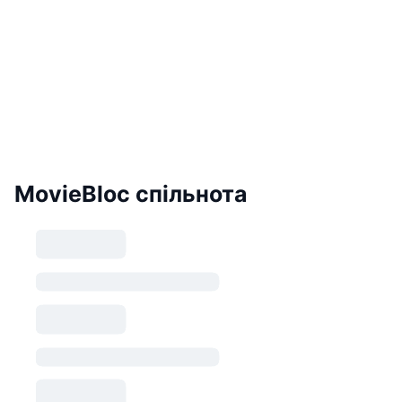
MovieBloc спільнота