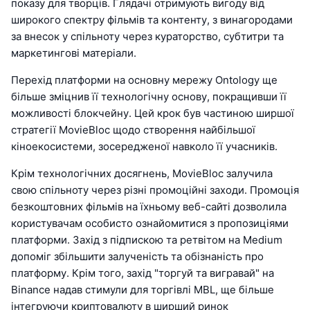
показу для творців. Глядачі отримують вигоду від
широкого спектру фільмів та контенту, з винагородами
за внесок у спільноту через кураторство, субтитри та
маркетингові матеріали.
Перехід платформи на основну мережу Ontology ще
більше зміцнив її технологічну основу, покращивши її
можливості блокчейну. Цей крок був частиною ширшої
стратегії MovieBloc щодо створення найбільшої
кіноекосистеми, зосередженої навколо її учасників.
Крім технологічних досягнень, MovieBloc залучила
свою спільноту через різні промоційні заходи. Промоція
безкоштовних фільмів на їхньому веб-сайті дозволила
користувачам особисто ознайомитися з пропозиціями
платформи. Захід з підпискою та ретвітом на Medium
допоміг збільшити залученість та обізнаність про
платформу. Крім того, захід "торгуй та вигравай" на
Binance надав стимули для торгівлі MBL, ще більше
інтегруючи криптовалюту в ширший ринок