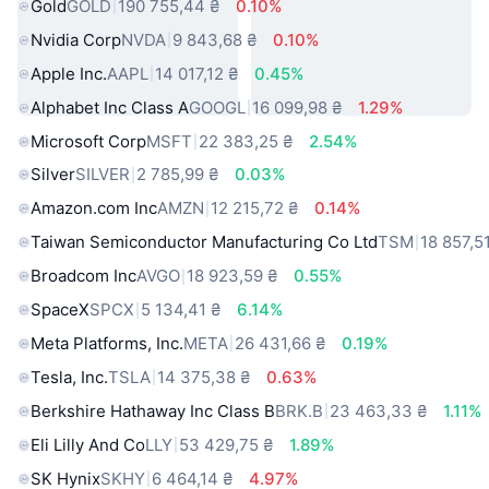
Gold
GOLD
190 755,44 ₴
0.10%
Nvidia Corp
NVDA
9 843,68 ₴
0.10%
Apple Inc.
AAPL
14 017,12 ₴
0.45%
Alphabet Inc Class A
GOOGL
16 099,98 ₴
1.29%
Microsoft Corp
MSFT
22 383,25 ₴
2.54%
Silver
SILVER
2 785,99 ₴
0.03%
Amazon.com Inc
AMZN
12 215,72 ₴
0.14%
Taiwan Semiconductor Manufacturing Co Ltd
TSM
18 857,5
Broadcom Inc
AVGO
18 923,59 ₴
0.55%
SpaceX
SPCX
5 134,41 ₴
6.14%
Meta Platforms, Inc.
META
26 431,66 ₴
0.19%
Tesla, Inc.
TSLA
14 375,38 ₴
0.63%
Berkshire Hathaway Inc Class B
BRK.B
23 463,33 ₴
1.11%
Eli Lilly And Co
LLY
53 429,75 ₴
1.89%
SK Hynix
SKHY
6 464,14 ₴
4.97%