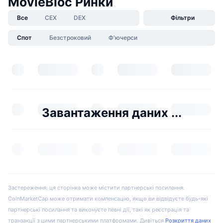
MovieBloc Ринки
Все
CEX
DEX
Фільтри
Спот
Безстроковий
Ф'ючерси
Завантаження даних ...
Застереження: ця сторінка може містити партнерські посилання.
CoinMarketCap може отримати компенсацію, якщо ви відвідуєте будь-які
партнерські посилання та виконуєте певні дії, такі як реєстрація та
транзакції з цими партнерськими платформами. Дивіться
Розкриття даних