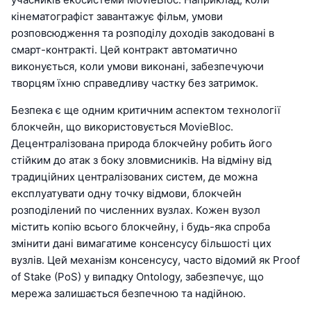
кінематографіст завантажує фільм, умови
розповсюдження та розподілу доходів закодовані в
смарт-контракті. Цей контракт автоматично
виконується, коли умови виконані, забезпечуючи
творцям їхню справедливу частку без затримок.
Безпека є ще одним критичним аспектом технології
блокчейн, що використовується MovieBloc.
Децентралізована природа блокчейну робить його
стійким до атак з боку зловмисників. На відміну від
традиційних централізованих систем, де можна
експлуатувати одну точку відмови, блокчейн
розподілений по численних вузлах. Кожен вузол
містить копію всього блокчейну, і будь-яка спроба
змінити дані вимагатиме консенсусу більшості цих
вузлів. Цей механізм консенсусу, часто відомий як Proof
of Stake (PoS) у випадку Ontology, забезпечує, що
мережа залишається безпечною та надійною.