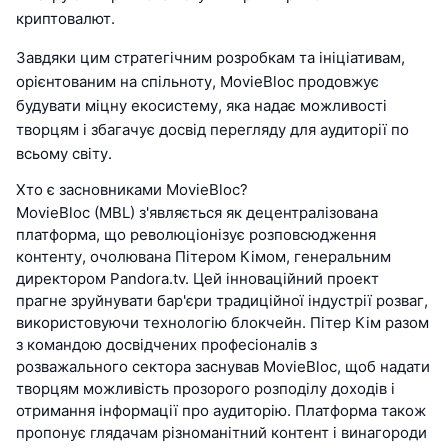
криптовалют.
Завдяки цим стратегічним розробкам та ініціативам,
орієнтованим на спільноту, MovieBloc продовжує
будувати міцну екосистему, яка надає можливості
творцям і збагачує досвід перегляду для аудиторії по
всьому світу.
Хто є засновниками MovieBloc?
MovieBloc (MBL) з'являється як децентралізована
платформа, що революціонізує розповсюдження
контенту, очолювана Пітером Кімом, генеральним
директором Pandora.tv. Цей інноваційний проект
прагне зруйнувати бар'єри традиційної індустрії розваг,
використовуючи технологію блокчейн. Пітер Кім разом
з командою досвідчених професіоналів з
розважального сектора заснував MovieBloc, щоб надати
творцям можливість прозорого розподілу доходів і
отримання інформації про аудиторію. Платформа також
пропонує глядачам різноманітний контент і винагороди