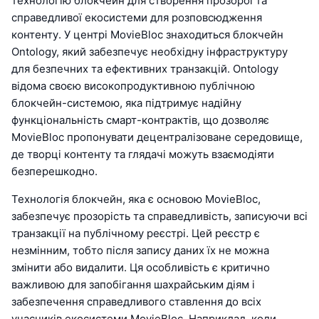
технологію блокчейн для створення прозорої та
справедливої екосистеми для розповсюдження
контенту. У центрі MovieBloc знаходиться блокчейн
Ontology, який забезпечує необхідну інфраструктуру
для безпечних та ефективних транзакцій. Ontology
відома своєю високопродуктивною публічною
блокчейн-системою, яка підтримує надійну
функціональність смарт-контрактів, що дозволяє
MovieBloc пропонувати децентралізоване середовище,
де творці контенту та глядачі можуть взаємодіяти
безперешкодно.
Технологія блокчейн, яка є основою MovieBloc,
забезпечує прозорість та справедливість, записуючи всі
транзакції на публічному реєстрі. Цей реєстр є
незмінним, тобто після запису даних їх не можна
змінити або видалити. Ця особливість є критично
важливою для запобігання шахрайським діям і
забезпечення справедливого ставлення до всіх
учасників екосистеми MovieBloc. Наприклад, коли