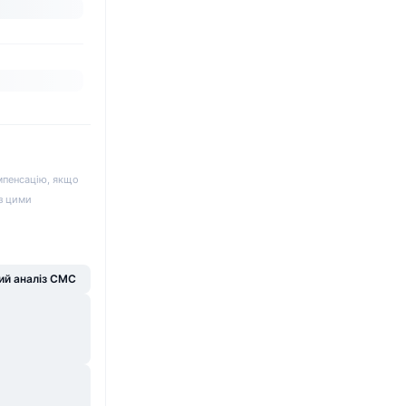
мпенсацію, якщо
 з цими
й аналіз CMC