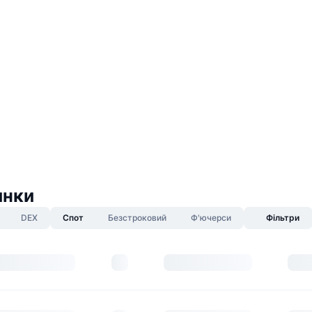
инки
DEX
Спот
Безстроковий
Ф'ючерси
Фільтри