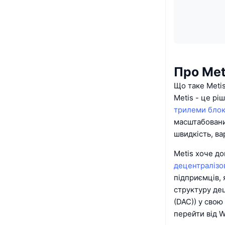
Про Met
Що таке Meti
Metis - це р
трилеми бло
масштабовани
швидкість, ва
Metis хоче д
децентралізо
підприємців, 
структуру де
(DAC)) у свою
перейти від 