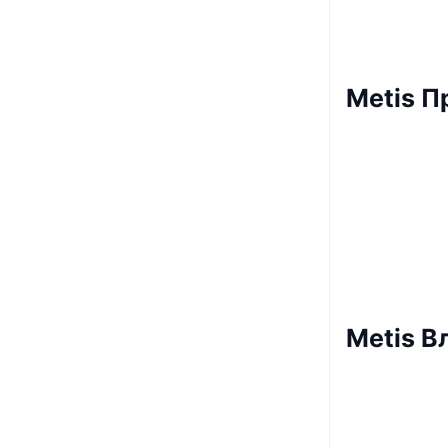
Metis П
Metis В