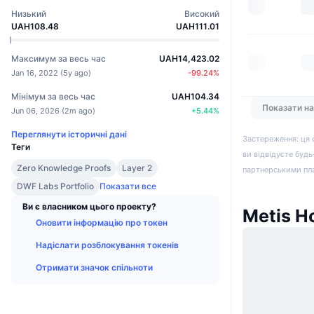
Низький
Високий
UAH108.48
UAH111.01
Максимум за весь час
UAH14,423.02
Jan 16, 2022
(
5y ago
)
-99.24
%
Мінімум за весь час
UAH104.34
Показати н
Jun 06, 2026
(
2m ago
)
+
5.44
%
Переглянути історичні дані
Застереження: ця 
Теги
ви відвідуєте будь
Zero Knowledge Proofs
Layer 2
партнерськими пл
DWF Labs Portfolio
Показати все
Ви є власником цього проекту?
Metis Н
Оновити інформацію про токен
Надіслати розблокування токенів
Отримати значок спільноти