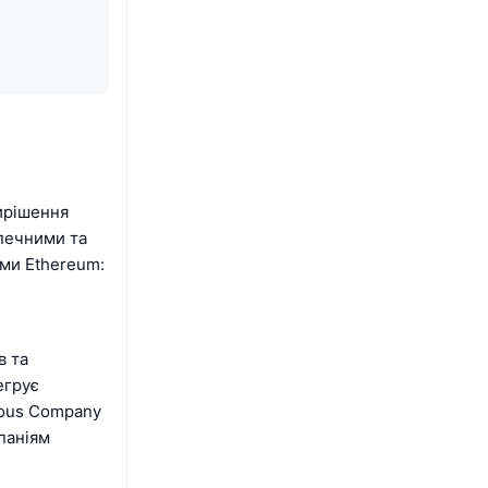
ирішення
печними та
ми Ethereum:
в та
егрує
mous Company
паніям