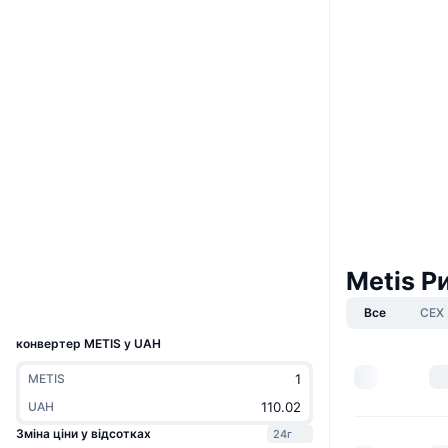
Boost
Вебсайти
Website
Whitepaper
Соціальні
0x9E32...D6ed8e
Контракти
4.5
Рейтинг (CertiK)
andromeda-explorer.metis.io
Дослідники
Metis Р
Гаманці
UCID
Все
CEX
9640
конвертер METIS у UAH
METIS
UAH
Зміна ціни у відсотках
24г