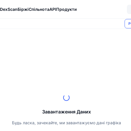
DexScan
Біржі
Спільнота
API
Продукти
Р
Завантаження Даних
Будь ласка, зачекайте, ми завантажуємо дані графіка