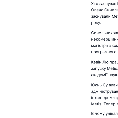
Хто заснував
Олена Синельн
заснували Met
року.
Синельникова 
некомерційний
магістра з ко
програмного 
Кевін Лю прац
запуску Metis
академії наук
Юань Су вивча
адмініструван
інженером-пр
Metis. Тепер 
В чому унікал