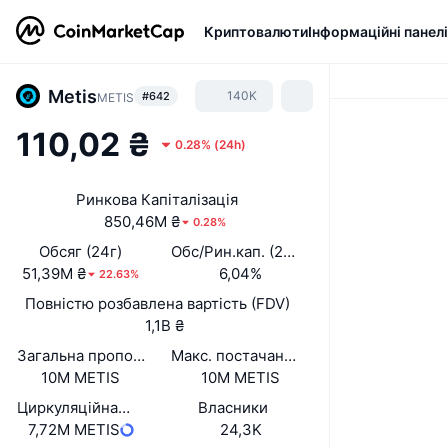
Криптовалюти
Інформаційні панелі
Metis
140K
#642
METIS
110,02 ₴
0.28%
(
24h
)
Ринкова Капіталізація
850,46M ₴
0.28%
Обсяг (24г)
Обс/Рин.кап. (24 год.)
51,39M ₴
6,04%
22.63%
Повністю розбавлена вартість (FDV)
1,1B ₴
Загальна пропозиція
Макс. постачання
10M METIS
10M METIS
Циркуляційна пропозиція
Власники
7,72M METIS
24,3K