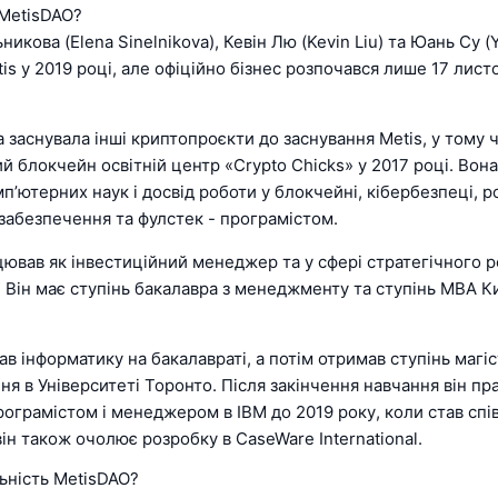
 MetisDAO?
икова (Elena Sinelnikova), Кевін Лю (Kevin Liu) та Юань Су (
is у 2019 році, але офіційно бізнес розпочався лише 17 лист
заснувала інші криптопроєкти до заснування Metis, у тому 
 блокчейн освітній центр «Crypto Chicks» у 2017 році. Вона
мп’ютерних наук і досвід роботи у блокчейні, кібербезпеці, р
забезпечення та фулстек - програмістом.
ював як інвестиційний менеджер та у сфері стратегічного р
. Він має ступінь бакалавра з менеджменту та ступінь MBA К
.
в інформатику на бакалавраті, а потім отримав ступінь магі
ня в Університеті Торонто. Після закінчення навчання він п
ограмістом і менеджером в IBM до 2019 року, коли став сп
він також очолює розробку в CaseWare International.
ьність MetisDAO?