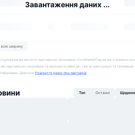
Завантаження даних ...
а всю ширину
сторінка може містити партнерські посилання. CoinMarketCap може отримати ко
-які партнерські посилання та виконуєте певні дії, такі як реєстрація та транзакції
атформами. Дивіться
Розкриття даних про партнерів
.
овини
Топ
Останні
Щоденни