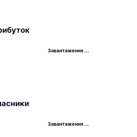
рибуток
Завантаження ...
ласники
Завантаження ...