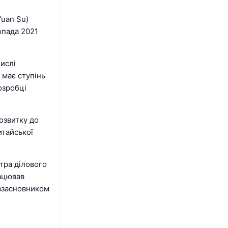
Yuan Su)
опада 2021
числі
 має ступінь
озробці
озвитку до
итайської
стра ділового
рацював
івзасновником