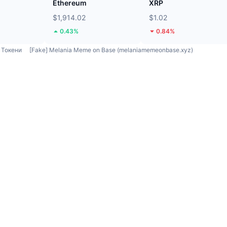
Ethereum
XRP
$1,914.02
$1.02
0.43%
0.84%
Токени
[Fake] Melania Meme on Base (melaniamemeonbase.xyz)