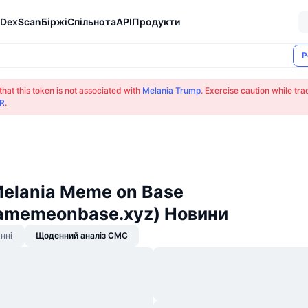
DexScan
Біржі
Спільнота
API
Продукти
Р
that this token is not associated with
Melania Trump
. Exercise caution while tr
R
.
Melania Meme on Base
amemeonbase.xyz) Новини
нні
Щоденний аналіз CMC