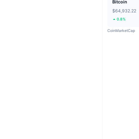
Bitcoin
$64,932.22
0.8%
CoinMarketCap