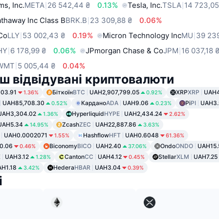
ms, Inc.
META
26 542,44 ₴
0.13%
Tesla, Inc.
TSLA
14 723,05
thaway Inc Class B
BRK.B
23 309,88 ₴
0.06%
 Co
LLY
53 002,43 ₴
0.19%
Micron Technology Inc
MU
39 239
HY
6 178,99 ₴
0.06%
JPmorgan Chase & Co
JPM
16 037,18 
WMT
5 005,44 ₴
0.04%
ш відвідувані криптовалюти
03.91
Біткоїн
BTC
UAH2,907,799.05
XRP
XRP
UAH4
1.36%
0.92%
UAH85,708.30
Кардано
ADA
UAH9.06
Pi
PI
UAH3.
0.52%
0.23%
UAH3,304.02
Hyperliquid
HYPE
UAH2,434.24
1.36%
2.62%
UAH5.34
Zcash
ZEC
UAH22,887.86
14.95%
3.63%
UAH0.0002071
Hashflow
HFT
UAH0.6048
1.55%
61.36%
0.06
Biconomy
BICO
UAH2.40
Ondo
ONDO
UAH15.
0.46%
37.06%
E
UAH3.12
Canton
CC
UAH4.12
Stellar
XLM
UAH7.25
1.28%
0.45%
H1.18
Hedera
HBAR
UAH3.04
3.42%
0.39%
і