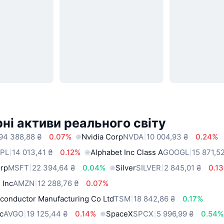
ні активи реального світу
94 388,88 ₴
0.07%
Nvidia Corp
NVDA
10 004,93 ₴
0.24%
PL
14 013,41 ₴
0.12%
Alphabet Inc Class A
GOOGL
15 871,5
orp
MSFT
22 394,64 ₴
0.04%
Silver
SILVER
2 845,01 ₴
0.1
 Inc
AMZN
12 288,76 ₴
0.07%
conductor Manufacturing Co Ltd
TSM
18 842,86 ₴
0.17%
c
AVGO
19 125,44 ₴
0.14%
SpaceX
SPCX
5 996,99 ₴
0.54%