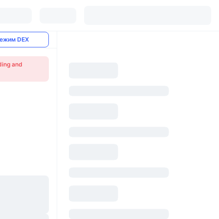
ежим DEX
ading and