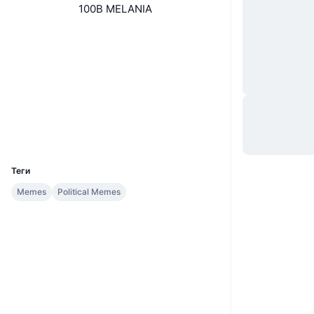
100B MELANIA
Вебсайти
Website
Соціальні
0x2694...b5bD21
Контракти
Дослідники
basescan.org
Гаманці
UCID
35377
Теги
Memes
Political Memes