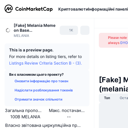
Криптовалюти
Інформаційні панелі
[Fake] Melania Meme
on Base
1K
(melaniamemeonbase
MELANIA
Please note 
.xyz)
always
DYO
This is a preview page.
For more details on listing tiers, refer to
Listings Review Criteria Section B - (3).
Ви є власником цього проекту?
[Fake] 
Оновити інформацію про токен
(melani
Надіслати розблокування токенів
Топ
Оста
Отримати значок спільноти
Загальна пропозиція
Макс. постачання
100B MELANIA
--
Власно звітована циркуляційна пропозиція