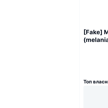
[Fake] 
(melani
Топ власн