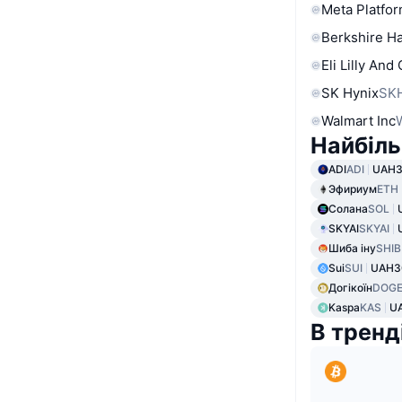
Meta Platfor
Berkshire Ha
Eli Lilly And
SK Hynix
SK
Walmart Inc
Найбіль
ADI
ADI
UAH3
Эфириум
ETH
Солана
SOL
SKYAI
SKYAI
Шиба іну
SHIB
Sui
SUI
UAH3
Догікоїн
DOG
Kaspa
KAS
UA
В тренд