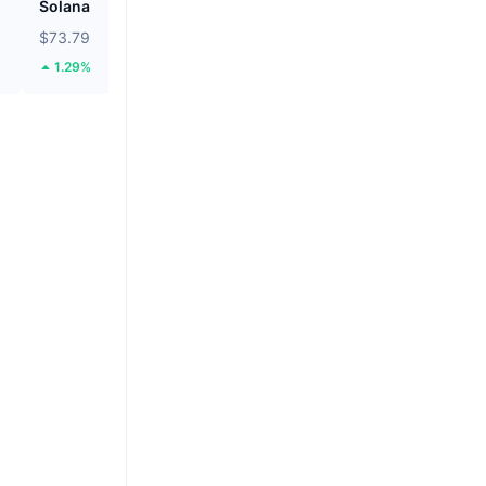
Solana
Biconomy
$73.79
$0.0535
1.29%
36.93%