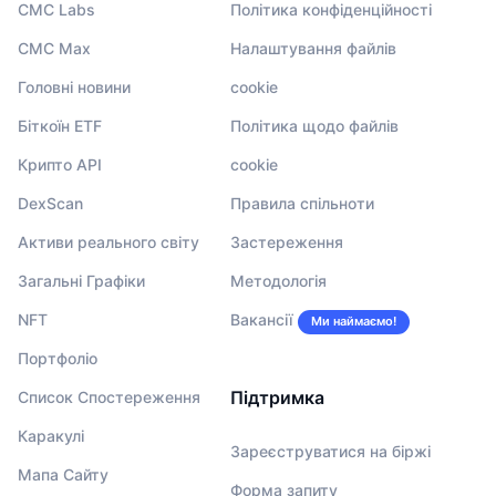
CMC Labs
Політика конфіденційності
CMC Max
Налаштування файлів
Головні новини
cookie
Біткоїн ETF
Політика щодо файлів
Крипто API
cookie
DexScan
Правила спільноти
Активи реального світу
Застереження
Загальні Графіки
Методологія
NFT
Вакансії
Ми наймаємо!
Портфоліо
Підтримка
Список Спостереження
Каракулі
Зареєструватися на біржі
Мапа Сайту
Форма запиту