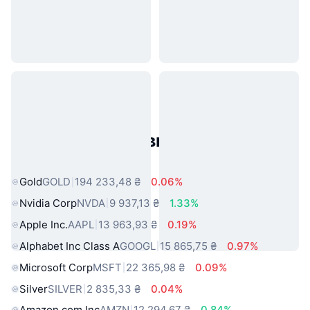
Популярні активи реального
світу
Gold
GOLD
194 233,48 ₴
0.06%
Nvidia Corp
NVDA
9 937,13 ₴
1.33%
Apple Inc.
AAPL
13 963,93 ₴
0.19%
Alphabet Inc Class A
GOOGL
15 865,75 ₴
0.97%
Microsoft Corp
MSFT
22 365,98 ₴
0.09%
Silver
SILVER
2 835,33 ₴
0.04%
Amazon.com Inc
AMZN
12 294,67 ₴
0.84%