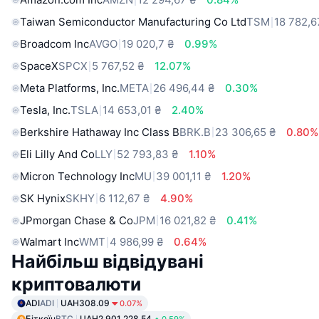
Taiwan Semiconductor Manufacturing Co Ltd
TSM
18 782,6
Broadcom Inc
AVGO
19 020,7 ₴
0.99%
SpaceX
SPCX
5 767,52 ₴
12.07%
Meta Platforms, Inc.
META
26 496,44 ₴
0.30%
Tesla, Inc.
TSLA
14 653,01 ₴
2.40%
Berkshire Hathaway Inc Class B
BRK.B
23 306,65 ₴
0.80%
Eli Lilly And Co
LLY
52 793,83 ₴
1.10%
Micron Technology Inc
MU
39 001,11 ₴
1.20%
SK Hynix
SKHY
6 112,67 ₴
4.90%
JPmorgan Chase & Co
JPM
16 021,82 ₴
0.41%
Walmart Inc
WMT
4 986,99 ₴
0.64%
Найбільш відвідувані
криптовалюти
ADI
ADI
UAH308.09
0.07%
Біткоїн
BTC
UAH2,901,228.54