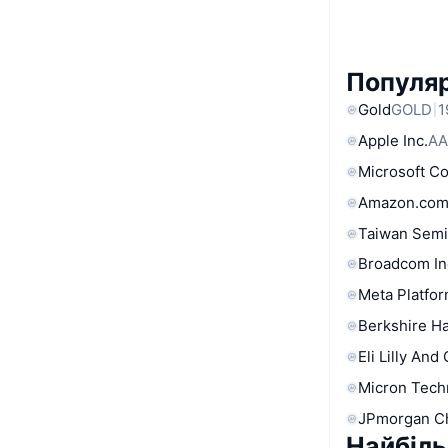
Популяр
Gold
GOLD
1
Apple Inc.
AA
Microsoft C
Amazon.com
Taiwan Semi
Broadcom In
Meta Platfor
Berkshire Ha
Eli Lilly And
Micron Tech
JPmorgan C
Найбіль