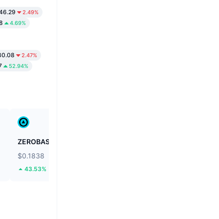
46.29
2.49%
8
4.69%
0.08
2.47%
7
52.94%
ZEROBASE
Fusionist
$0.1838
$0.1166
43.53%
61.04%