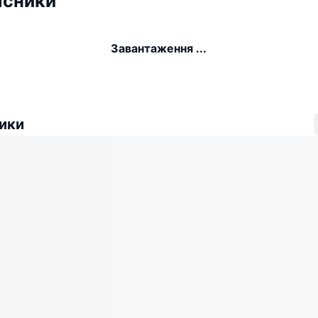
асники
Завантаження ...
ики