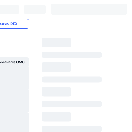
ежим DEX
й аналіз CMC