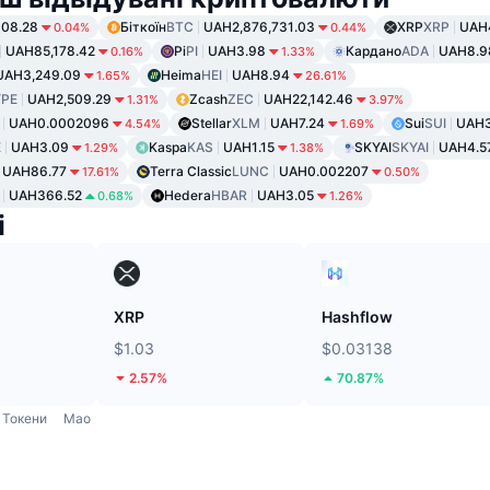
08.28
Біткоїн
BTC
UAH2,876,731.03
XRP
XRP
UAH
0.04%
0.44%
UAH85,178.42
Pi
PI
UAH3.98
Кардано
ADA
UAH8.9
0.16%
1.33%
UAH3,249.09
Heima
HEI
UAH8.94
1.65%
26.61%
PE
UAH2,509.29
Zcash
ZEC
UAH22,142.46
1.31%
3.97%
UAH0.0002096
Stellar
XLM
UAH7.24
Sui
SUI
UAH3
4.54%
1.69%
E
UAH3.09
Kaspa
KAS
UAH1.15
SKYAI
SKYAI
UAH4.5
1.29%
1.38%
UAH86.77
Terra Classic
LUNC
UAH0.002207
17.61%
0.50%
UAH366.52
Hedera
HBAR
UAH3.05
0.68%
1.26%
і
XRP
Hashflow
$1.03
$0.03138
2.57%
70.87%
Токени
Mao