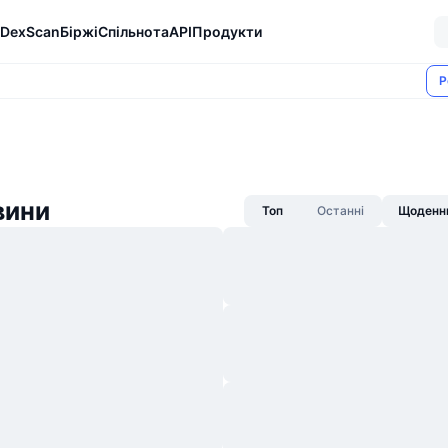
DexScan
Біржі
Спільнота
API
Продукти
Р
вини
Топ
Останні
Щоденни