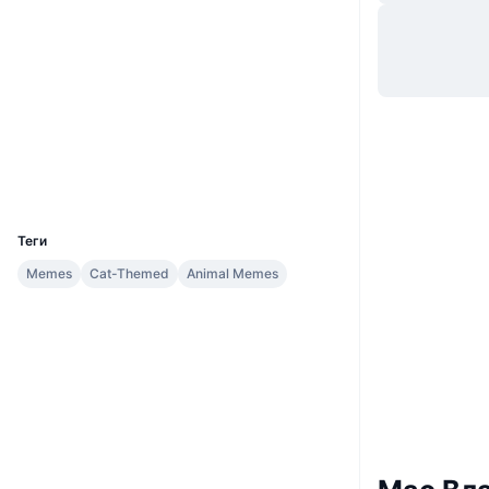
Вебсайти
Website
Соціальні
Контракти
0x556c...e64Df4
3.2
Рейтинг (CertiK)
Дослідники
etherscan.io
Гаманці
UCID
33810
Теги
Memes
Cat-Themed
Animal Memes