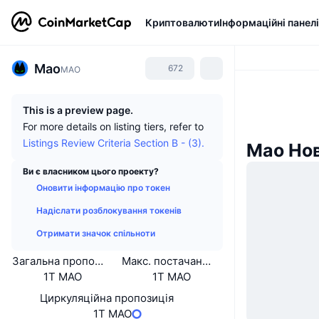
Криптовалюти
Інформаційні панелі
Mao
672
MAO
This is a preview page.
For more details on listing tiers, refer to
Listings Review Criteria Section B - (3).
Mao Но
Ви є власником цього проекту?
Оновити інформацію про токен
Надіслати розблокування токенів
Отримати значок спільноти
Загальна пропозиція
Макс. постачання
1T MAO
1T MAO
Циркуляційна пропозиція
1T MAO