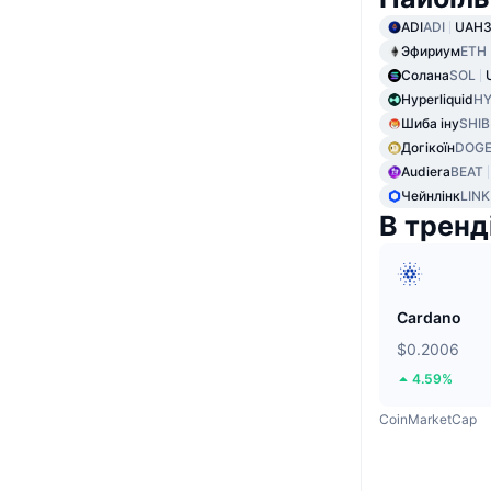
ADI
ADI
UAH3
Эфириум
ETH
Солана
SOL
Hyperliquid
HY
Шиба іну
SHIB
Догікоїн
DOG
Audiera
BEAT
Чейнлінк
LINK
В тренд
Cardano
$0.2006
4.59%
CoinMarketCap