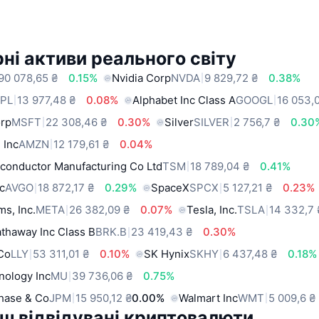
ні активи реального світу
90 078,65 ₴
0.15%
Nvidia Corp
NVDA
9 829,72 ₴
0.38%
PL
13 977,48 ₴
0.08%
Alphabet Inc Class A
GOOGL
16 053,
orp
MSFT
22 308,46 ₴
0.30%
Silver
SILVER
2 756,7 ₴
0.30
 Inc
AMZN
12 179,61 ₴
0.04%
conductor Manufacturing Co Ltd
TSM
18 789,04 ₴
0.41%
c
AVGO
18 872,17 ₴
0.29%
SpaceX
SPCX
5 127,21 ₴
0.23%
ms, Inc.
META
26 382,09 ₴
0.07%
Tesla, Inc.
TSLA
14 332,7 
thaway Inc Class B
BRK.B
23 419,43 ₴
0.30%
 Co
LLY
53 311,01 ₴
0.10%
SK Hynix
SKHY
6 437,48 ₴
0.18%
nology Inc
MU
39 736,06 ₴
0.75%
hase & Co
JPM
15 950,12 ₴
0.00%
Walmart Inc
WMT
5 009,6 ₴
ш відвідувані криптовалюти