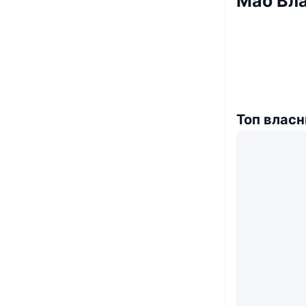
Mao Вл
Топ власн