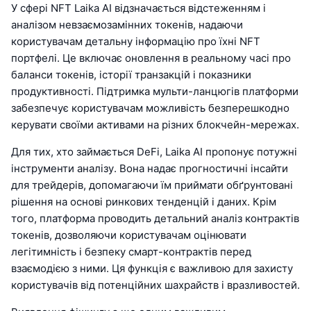
У сфері NFT Laika AI відзначається відстеженням і
аналізом невзаємозамінних токенів, надаючи
користувачам детальну інформацію про їхні NFT
портфелі. Це включає оновлення в реальному часі про
баланси токенів, історії транзакцій і показники
продуктивності. Підтримка мульти-ланцюгів платформи
забезпечує користувачам можливість безперешкодно
керувати своїми активами на різних блокчейн-мережах.
Для тих, хто займається DeFi, Laika AI пропонує потужні
інструменти аналізу. Вона надає прогностичні інсайти
для трейдерів, допомагаючи їм приймати обґрунтовані
рішення на основі ринкових тенденцій і даних. Крім
того, платформа проводить детальний аналіз контрактів
токенів, дозволяючи користувачам оцінювати
легітимність і безпеку смарт-контрактів перед
взаємодією з ними. Ця функція є важливою для захисту
користувачів від потенційних шахрайств і вразливостей.