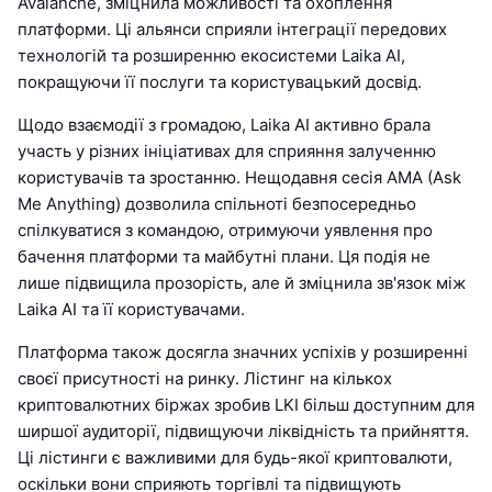
Avalanche, зміцнила можливості та охоплення
платформи. Ці альянси сприяли інтеграції передових
технологій та розширенню екосистеми Laika AI,
покращуючи її послуги та користувацький досвід.
Щодо взаємодії з громадою, Laika AI активно брала
участь у різних ініціативах для сприяння залученню
користувачів та зростанню. Нещодавня сесія AMA (Ask
Me Anything) дозволила спільноті безпосередньо
спілкуватися з командою, отримуючи уявлення про
бачення платформи та майбутні плани. Ця подія не
лише підвищила прозорість, але й зміцнила зв'язок між
Laika AI та її користувачами.
Платформа також досягла значних успіхів у розширенні
своєї присутності на ринку. Лістинг на кількох
криптовалютних біржах зробив LKI більш доступним для
ширшої аудиторії, підвищуючи ліквідність та прийняття.
Ці лістинги є важливими для будь-якої криптовалюти,
оскільки вони сприяють торгівлі та підвищують