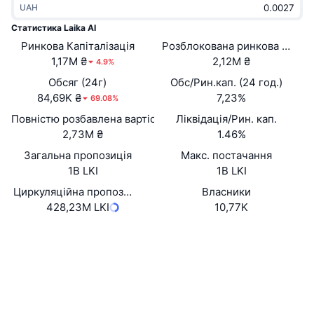
UAH
В тренді
Криптовалютні ETF
Навчайтеся
CMC Протокол контексту моделі
Статистика Laika AI
Ринкова Капіталізація
Нове
Розблокована ринкова капіта
Біткоїн ETF
x402
Новини
1,17M ₴
2,12M ₴
4.9%
Крипто
Эфириум ETF
Обсяг (24г)
Обс/Рин.кап. (24 год.)
Студент
84,69K ₴
7,23%
69.08%
Політика
Повністю розбавлена вартість (FDV)
Ліквідація/Рин. кап.
Технічний аналіз
Дослідження
2,73M ₴
1.46%
Спорт
Загальна пропозиція
Макс. постачання
RSI
Відео
1B LKI
1B LKI
Фінанси
MACD
Циркуляційна пропозиція
Власники
Словник
428,23M LKI
10,77K
Технології
Вебсайти
Website
Whitepaper
Деривативи
Кампанії
NFT
Соціальні
Огляд
Airdrops
Контракти
Загальна статистика NFT
0x1865...33d268
Ліквідації
Винагороди у Діамантах
Аудити