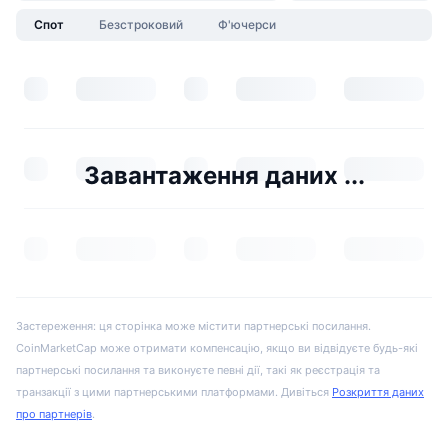
Спот
Безстроковий
Ф'ючерси
Завантаження даних ...
Застереження: ця сторінка може містити партнерські посилання.
CoinMarketCap може отримати компенсацію, якщо ви відвідуєте будь-які
партнерські посилання та виконуєте певні дії, такі як реєстрація та
транзакції з цими партнерськими платформами. Дивіться
Розкриття даних
про партнерів
.