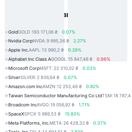
Популярні активи реального
світу
Gold
GOLD
193 171,06 ₴
0.07%
Nvidia Corp
NVDA
9 995,36 ₴
2.27%
Apple Inc.
AAPL
13 990,2 ₴
0.29%
Alphabet Inc Class A
GOOGL
15 847,46 ₴
0.96%
Microsoft Corp
MSFT
22 310,02 ₴
0.03%
Silver
SILVER
2 836,64 ₴
0.07%
Amazon.com Inc
AMZN
12 253,46 ₴
0.82%
Taiwan Semiconductor Manufacturing Co Ltd
TSM
18 787,4
Broadcom Inc
AVGO
19 056,92 ₴
1.71%
SpaceX
SPCX
5 989,53 ₴
15.83%
Meta Platforms, Inc.
META
26 428,32 ₴
0.37%
Tesla, Inc.
TSLA
14 694,51 ₴
2.83%