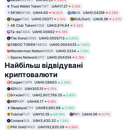
Trust Wallet Token
TWT
UAH17.27
2.14%
SKYAI
SKYAI
UAH4.65
AB
AB
UAH0.04256
16.92%
0.28%
Tagger
TAG
UAH0.05371
BUILDon
B
UAH6.56
2.14%
2.21%
48 Club Token
KOGE
UAH2,674.64
0.32%
Ta-da
TADA
UAH0.00662
5.74%
The Dons
DONS
UAH0.0005713
0.03%
TABOO TOKEN
TABOO
UAH0.0004435
1.94%
Wonderman Nation
WNDR
UAH0.3334
7.76%
Spores Network
SPO
UAH0.004354
0.74%
Найбільш відвідувані
криптовалюти
Casper
CSPR
UAH0.08663
2.00%
ADI
ADI
UAH305.15
0.75%
Біткоїн
BTC
UAH2,907,799.35
0.60%
XRP
XRP
UAH46.17
0.16%
Эфириум
ETH
UAH85,882.88
0.59%
Tutorial
TUT
UAH10.55
Pi
PI
UAH4.06
69.58%
0.17%
Солана
SOL
UAH3,430.32
1.34%
PAX Gold
PAXG
UAH192,820.09
0.59%