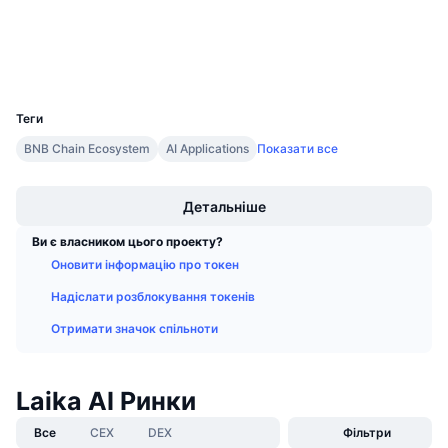
Майбутні розпродажі
Ставки фінансування
Навчайся та заробляй
Дослідники
bscscan.com
Гаманці
UCID
31881
Календарі
Теги
Календар ICO
BNB Chain Ecosystem
AI Applications
Показати все
Boost
Календар Подій
Детальніше
Ви є власником цього проекту?
Оновити інформацію про токен
Надіслати розблокування токенів
Отримати значок спільноти
Laika AI Ринки
Все
CEX
DEX
Фільтри