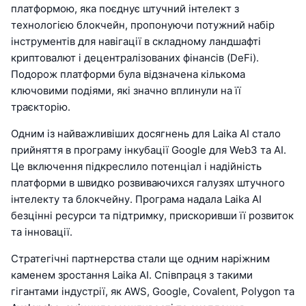
платформою, яка поєднує штучний інтелект з
технологією блокчейн, пропонуючи потужний набір
інструментів для навігації в складному ландшафті
криптовалют і децентралізованих фінансів (DeFi).
Подорож платформи була відзначена кількома
ключовими подіями, які значно вплинули на її
траєкторію.
Одним із найважливіших досягнень для Laika AI стало
прийняття в програму інкубації Google для Web3 та AI.
Це включення підкреслило потенціал і надійність
платформи в швидко розвиваючихся галузях штучного
інтелекту та блокчейну. Програма надала Laika AI
безцінні ресурси та підтримку, прискоривши її розвиток
та інновації.
Стратегічні партнерства стали ще одним наріжним
каменем зростання Laika AI. Співпраця з такими
гігантами індустрії, як AWS, Google, Covalent, Polygon та