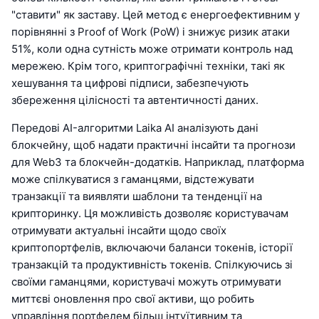
"ставити" як заставу. Цей метод є енергоефективним у
порівнянні з Proof of Work (PoW) і знижує ризик атаки
51%, коли одна сутність може отримати контроль над
мережею. Крім того, криптографічні техніки, такі як
хешування та цифрові підписи, забезпечують
збереження цілісності та автентичності даних.
Передові AI-алгоритми Laika AI аналізують дані
блокчейну, щоб надати практичні інсайти та прогнози
для Web3 та блокчейн-додатків. Наприклад, платформа
може спілкуватися з гаманцями, відстежувати
транзакції та виявляти шаблони та тенденції на
крипторинку. Ця можливість дозволяє користувачам
отримувати актуальні інсайти щодо своїх
криптопортфелів, включаючи баланси токенів, історії
транзакцій та продуктивність токенів. Спілкуючись зі
своїми гаманцями, користувачі можуть отримувати
миттєві оновлення про свої активи, що робить
управління портфелем більш інтуїтивним та