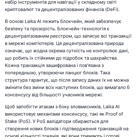
набір інструментів для навігації у складному світі
криптовалют та децентралізованих фінансів (DeFi).
В основі Laika AI лежить блокчейн, який забезпечує
безпеку та прозорість. Блокчейн-технологія є
децентралізованим реєстром, що записує всі транзакції
в мережі комп'ютерів. Ця децентралізована природа
означає, що жодна окрема сутність не контролює дані,
що робить їх стійкими до підробок та шахрайства.
Кожна транзакція зашифрована і пов'язана з
попередньою, утворюючи ланцюг блоків. Така
структура гарантує, що після запису даних їх не можна
змінити без зміни всіх наступних блоків, що вимагало б
консенсусу від більшості учасників мережі.
Щоб запобігти атакам з боку зловмисників, Laika AI
використовує механізми консенсусу, такі як Proof of
Stake (PoS). У PoS валідатори обираються для
створення нових блоків і підтвердження транзакцій на
основі кількості токенів, які вони тримають і готові