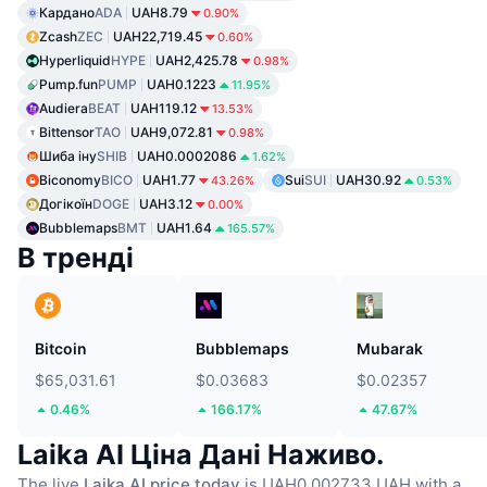
Кардано
ADA
UAH8.79
0.90%
Zcash
ZEC
UAH22,719.45
0.60%
Hyperliquid
HYPE
UAH2,425.78
0.98%
Pump.fun
PUMP
UAH0.1223
11.95%
Audiera
BEAT
UAH119.12
13.53%
Bittensor
TAO
UAH9,072.81
0.98%
Шиба іну
SHIB
UAH0.0002086
1.62%
Biconomy
BICO
UAH1.77
Sui
SUI
UAH30.92
43.26%
0.53%
Догікоїн
DOGE
UAH3.12
0.00%
Bubblemaps
BMT
UAH1.64
165.57%
В тренді
Bitcoin
Bubblemaps
Mubarak
$65,031.61
$0.03683
$0.02357
0.46%
166.17%
47.67%
Laika AI Ціна Дані Наживо.
The live
Laika AI price today
is UAH0.002733 UAH with a