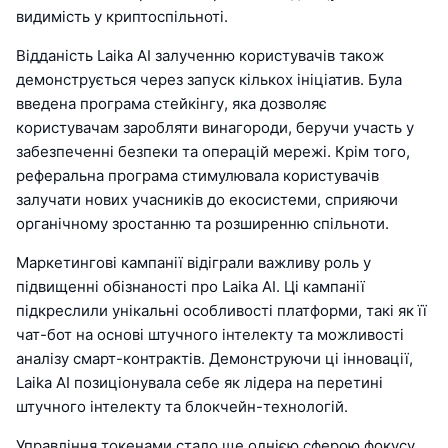
видимість у криптоспільноті.
Відданість Laika AI залученню користувачів також
демонструється через запуск кількох ініціатив. Була
введена програма стейкінгу, яка дозволяє
користувачам заробляти винагороди, беручи участь у
забезпеченні безпеки та операцій мережі. Крім того,
реферальна програма стимулювала користувачів
залучати нових учасників до екосистеми, сприяючи
органічному зростанню та розширенню спільноти.
Маркетингові кампанії відіграли важливу роль у
підвищенні обізнаності про Laika AI. Ці кампанії
підкреслили унікальні особливості платформи, такі як її
чат-бот на основі штучного інтелекту та можливості
аналізу смарт-контрактів. Демонструючи ці інновації,
Laika AI позиціонувала себе як лідера на перетині
штучного інтелекту та блокчейн-технологій.
Управління токенами стало ще однією сферою фокусу