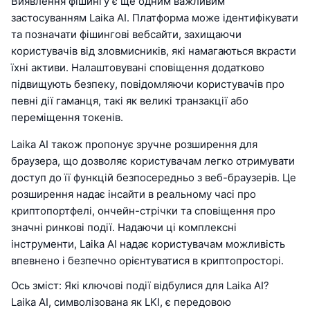
Виявлення фішингу є ще одним важливим
застосуванням Laika AI. Платформа може ідентифікувати
та позначати фішингові вебсайти, захищаючи
користувачів від зловмисників, які намагаються вкрасти
їхні активи. Налаштовувані сповіщення додатково
підвищують безпеку, повідомляючи користувачів про
певні дії гаманця, такі як великі транзакції або
переміщення токенів.
Laika AI також пропонує зручне розширення для
браузера, що дозволяє користувачам легко отримувати
доступ до її функцій безпосередньо з веб-браузерів. Це
розширення надає інсайти в реальному часі про
криптопортфелі, ончейн-стрічки та сповіщення про
значні ринкові події. Надаючи ці комплексні
інструменти, Laika AI надає користувачам можливість
впевнено і безпечно орієнтуватися в криптопросторі.
Ось зміст: Які ключові події відбулися для Laika AI?
Laika AI, символізована як LKI, є передовою