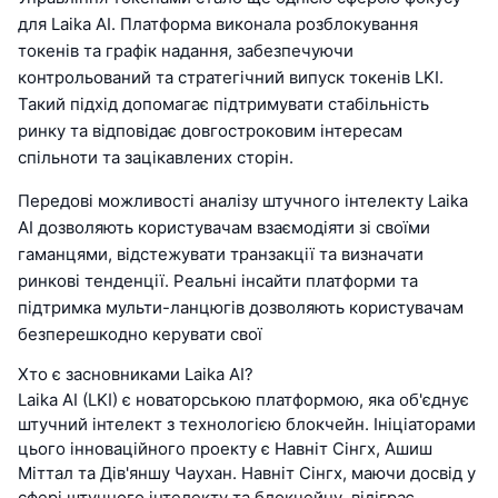
для Laika AI. Платформа виконала розблокування
токенів та графік надання, забезпечуючи
контрольований та стратегічний випуск токенів LKI.
Такий підхід допомагає підтримувати стабільність
ринку та відповідає довгостроковим інтересам
спільноти та зацікавлених сторін.
Передові можливості аналізу штучного інтелекту Laika
AI дозволяють користувачам взаємодіяти зі своїми
гаманцями, відстежувати транзакції та визначати
ринкові тенденції. Реальні інсайти платформи та
підтримка мульти-ланцюгів дозволяють користувачам
безперешкодно керувати свої
Хто є засновниками Laika AI?
Laika AI (LKI) є новаторською платформою, яка об'єднує
штучний інтелект з технологією блокчейн. Ініціаторами
цього інноваційного проекту є Навніт Сінгх, Ашиш
Міттал та Дів'яншу Чаухан. Навніт Сінгх, маючи досвід у
сфері штучного інтелекту та блокчейну, відіграє