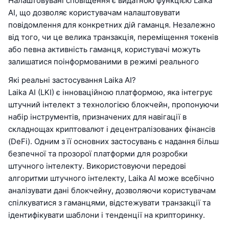
Налаштовувані сповіщення є видатною функцією Laika
AI, що дозволяє користувачам налаштовувати
повідомлення для конкретних дій гаманця. Незалежно
від того, чи це велика транзакція, переміщення токенів
або певна активність гаманця, користувачі можуть
залишатися поінформованими в режимі реального
Які реальні застосування Laika AI?
Laika AI (LKI) є інноваційною платформою, яка інтегрує
штучний інтелект з технологією блокчейн, пропонуючи
набір інструментів, призначених для навігації в
складнощах криптовалют і децентралізованих фінансів
(DeFi). Одним з її основних застосувань є надання більш
безпечної та прозорої платформи для розробки
штучного інтелекту. Використовуючи передові
алгоритми штучного інтелекту, Laika AI може всебічно
аналізувати дані блокчейну, дозволяючи користувачам
спілкуватися з гаманцями, відстежувати транзакції та
ідентифікувати шаблони і тенденції на крипторинку.