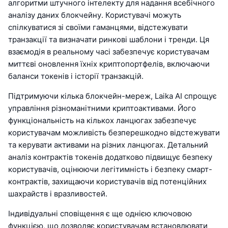
алгоритми штучного інтелекту для надання всебічного
аналізу даних блокчейну. Користувачі можуть
спілкуватися зі своїми гаманцями, відстежувати
транзакції та визначати ринкові шаблони і тренди. Ця
взаємодія в реальному часі забезпечує користувачам
миттєві оновлення їхніх криптопортфелів, включаючи
баланси токенів і історії транзакцій.
Підтримуючи кілька блокчейн-мереж, Laika AI спрощує
управління різноманітними криптоактивами. Його
функціональність на кількох ланцюгах забезпечує
користувачам можливість безперешкодно відстежувати
та керувати активами на різних ланцюгах. Детальний
аналіз контрактів токенів додатково підвищує безпеку
користувачів, оцінюючи легітимність і безпеку смарт-
контрактів, захищаючи користувачів від потенційних
шахрайств і вразливостей.
Індивідуальні сповіщення є ще однією ключовою
функцією, що дозволяє користувачам встановлювати