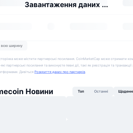
Завантаження даних ...
а всю ширину
сторінка може містити партнерські посилання. CoinMarketCap може отримати ко
-які партнерські посилання та виконуєте певні дії, такі як реєстрація та транзакції
атформами. Дивіться
Розкриття даних про партнерів
.
mecoin Новини
Топ
Останні
Щоденни