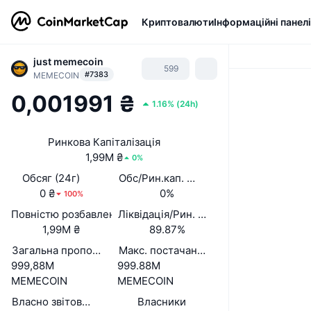
Криптовалюти
Інформаційні панелі
just memecoin
599
#7383
MEMECOIN
0,001991 ₴
1.16%
(
24h
)
Ринкова Капіталізація
1,99M ₴
0%
Обсяг (24г)
Обс/Рин.кап. (24 год.)
0 ₴
0%
100%
Повністю розбавлена вартість (FDV)
Ліквідація/Рин. кап.
1,99M ₴
89.87%
Загальна пропозиція
Макс. постачання
999,88M
999.88M
MEMECOIN
MEMECOIN
Власно звітована циркуляційна пропозиція
Власники