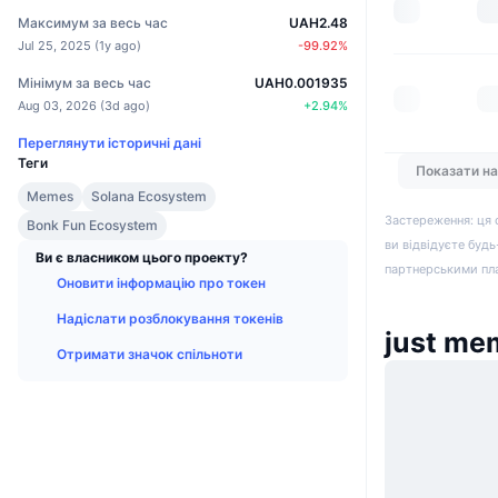
Максимум за весь час
UAH2.48
Jul 25, 2025
(
1y ago
)
-99.92
%
Мінімум за весь час
UAH0.001935
Aug 03, 2026
(
3d ago
)
+
2.94
%
Переглянути історичні дані
Теги
Показати н
Memes
Solana Ecosystem
Застереження: ця 
Bonk Fun Ecosystem
ви відвідуєте будь
Ви є власником цього проекту?
партнерськими пл
Оновити інформацію про токен
Надіслати розблокування токенів
just me
Отримати значок спільноти