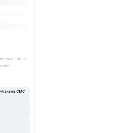
мпенсацію, якщо
 з цими
й аналіз CMC