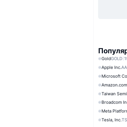
Популяр
Gold
GOLD
1
Apple Inc.
AA
Microsoft C
Amazon.com
Taiwan Semi
Broadcom In
Meta Platfor
Tesla, Inc.
T