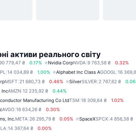
ні активи реального світу
90 779,47 ₴
0.17%
Nvidia Corp
NVDA
9 763,58 ₴
0.32%
PL
14 034,89 ₴
1.00%
Alphabet Inc Class A
GOOGL
16 369,
orp
MSFT
21 680,73 ₴
0.46%
Silver
SILVER
2 767,62 ₴
0.0
 Inc
AMZN
12 235,92 ₴
0.44%
conductor Manufacturing Co Ltd
TSM
18 309,64 ₴
1.02%
c
AVGO
18 634,26 ₴
0.30%
ms, Inc.
META
26 295,79 ₴
0.05%
SpaceX
SPCX
4 856,38 ₴
SLA
14 367,64 ₴
0.00%