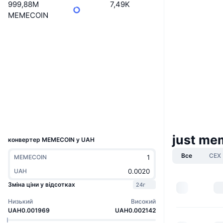
999,88M
7,49K
MEMECOIN
Вебсайти
Website
Соціальні
Контракти
4daoTL...YLbonk
3.0
Рейтинг (CertiK)
Дослідники
solscan.io
Гаманці
UCID
37466
just me
конвертер MEMECOIN у UAH
Все
CEX
MEMECOIN
UAH
Зміна ціни у відсотках
24г
Низький
Високий
UAH0.001969
UAH0.002142