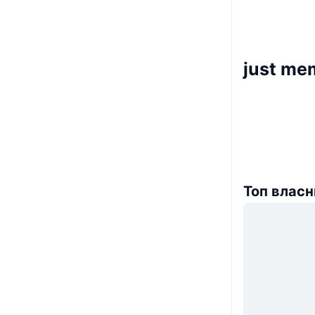
just me
Топ власн