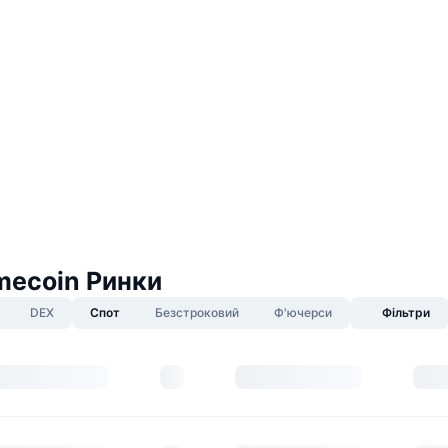
mecoin Ринки
DEX
Спот
Безстроковий
Ф'ючерси
Фільтри