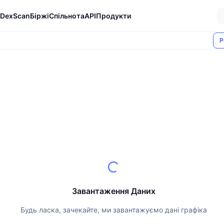
DexScan
Біржі
Спільнота
API
Продукти
Р
Завантаження Даних
Будь ласка, зачекайте, ми завантажуємо дані графіка