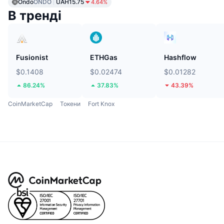
Ondo
ONDO
UAH15.75
4.64%
В тренді
Fusionist
ETHGas
Hashflow
$0.1408
$0.02474
$0.01282
86.24%
37.83%
43.39%
CoinMarketCap
Токени
Fort Knox