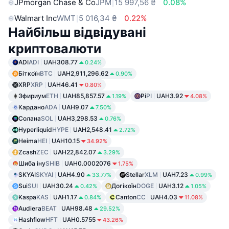
JPmorgan Chase & Co
JPM
15 997,56 ₴
0.08%
Walmart Inc
WMT
5 016,34 ₴
0.22%
Найбільш відвідувані
криптовалюти
ADI
ADI
UAH308.77
0.24%
Біткоїн
BTC
UAH2,911,296.62
0.90%
XRP
XRP
UAH46.41
0.80%
Эфириум
ETH
UAH85,857.57
Pi
PI
UAH3.92
1.19%
4.08%
Кардано
ADA
UAH9.07
7.50%
Солана
SOL
UAH3,298.53
0.76%
Hyperliquid
HYPE
UAH2,548.41
2.72%
Heima
HEI
UAH10.15
34.92%
Zcash
ZEC
UAH22,842.07
3.29%
Шиба іну
SHIB
UAH0.0002076
1.75%
SKYAI
SKYAI
UAH4.90
Stellar
XLM
UAH7.23
33.77%
0.99%
Sui
SUI
UAH30.24
Догікоїн
DOGE
UAH3.12
0.42%
1.05%
Kaspa
KAS
UAH1.17
Canton
CC
UAH4.03
0.84%
11.08%
Audiera
BEAT
UAH98.48
29.52%
Hashflow
HFT
UAH0.5755
43.26%