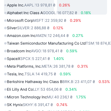
Apple Inc.
AAPL
13 978,81 ₴
0.26%
Alphabet Inc Class A
GOOGL
16 077,82 ₴
0.18%
Microsoft Corp
MSFT
22 359,92 ₴
0.29%
Silver
SILVER
2 886,88 ₴
0.12%
Amazon.com Inc
AMZN
12 246,44 ₴
0.27%
Taiwan Semiconductor Manufacturing Co Ltd
TSM
18 874,8
Broadcom Inc
AVGO
18 978,41 ₴
0.59%
SpaceX
SPCX
5 227,41 ₴
1.40%
Meta Platforms, Inc.
META
26 381,78 ₴
0.31%
Tesla, Inc.
TSLA
14 419,75 ₴
0.59%
Berkshire Hathaway Inc Class B
BRK.B
23 411,07 ₴
0.53%
Eli Lilly And Co
LLY
53 654,06 ₴
0.34%
Micron Technology Inc
MU
40 236,1 ₴
1.75%
SK Hynix
SKHY
6 391,47 ₴
0.74%