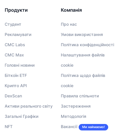
Продукти
Компанія
Студент
Про нас
Рекламувати
Умови використання
CMC Labs
Політика конфіденційності
CMC Max
Налаштування файлів
Головні новини
cookie
Біткоїн ETF
Політика щодо файлів
Крипто API
cookie
DexScan
Правила спільноти
Активи реального світу
Застереження
Загальні Графіки
Методологія
NFT
Вакансії
Ми наймаємо!