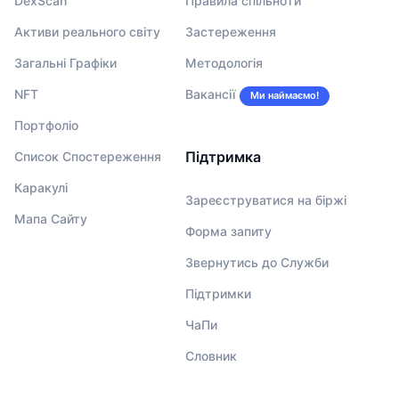
DexScan
Правила спільноти
Активи реального світу
Застереження
Загальні Графіки
Методологія
NFT
Вакансії
Ми наймаємо!
Портфоліо
Підтримка
Список Спостереження
Каракулі
Зареєструватися на біржі
Мапа Сайту
Форма запиту
Звернутись до Служби
Підтримки
ЧаПи
Словник