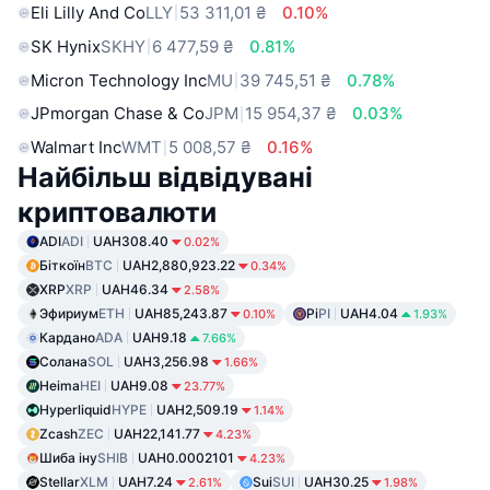
Eli Lilly And Co
LLY
53 311,01 ₴
0.10%
SK Hynix
SKHY
6 477,59 ₴
0.81%
Micron Technology Inc
MU
39 745,51 ₴
0.78%
JPmorgan Chase & Co
JPM
15 954,37 ₴
0.03%
Walmart Inc
WMT
5 008,57 ₴
0.16%
Найбільш відвідувані
криптовалюти
ADI
ADI
UAH308.40
0.02%
Біткоїн
BTC
UAH2,880,923.22
0.34%
XRP
XRP
UAH46.34
2.58%
Эфириум
ETH
UAH85,243.87
Pi
PI
UAH4.04
0.10%
1.93%
Кардано
ADA
UAH9.18
7.66%
Солана
SOL
UAH3,256.98
1.66%
Heima
HEI
UAH9.08
23.77%
Hyperliquid
HYPE
UAH2,509.19
1.14%
Zcash
ZEC
UAH22,141.77
4.23%
Шиба іну
SHIB
UAH0.0002101
4.23%
Stellar
XLM
UAH7.24
Sui
SUI
UAH30.25
2.61%
1.98%