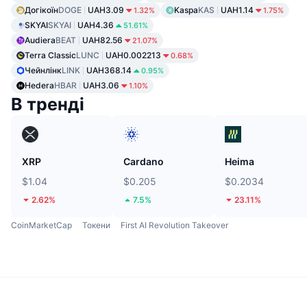
Догікоїн
DOGE
UAH3.09
Kaspa
KAS
UAH1.14
1.32%
1.75%
SKYAI
SKYAI
UAH4.36
51.61%
Audiera
BEAT
UAH82.56
21.07%
Terra Classic
LUNC
UAH0.002213
0.68%
Чейнлінк
LINK
UAH368.14
0.95%
Hedera
HBAR
UAH3.06
1.10%
В тренді
XRP
Cardano
Heima
$1.04
$0.205
$0.2034
2.62%
7.5%
23.11%
CoinMarketCap
Токени
First AI Revolution Takeover