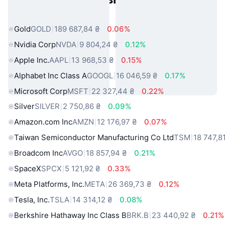
світу
Gold
GOLD
189 687,84 ₴
0.06%
Nvidia Corp
NVDA
9 804,24 ₴
0.12%
Apple Inc.
AAPL
13 968,53 ₴
0.15%
Alphabet Inc Class A
GOOGL
16 046,59 ₴
0.17%
Microsoft Corp
MSFT
22 327,44 ₴
0.22%
Silver
SILVER
2 750,86 ₴
0.09%
Amazon.com Inc
AMZN
12 176,97 ₴
0.07%
Taiwan Semiconductor Manufacturing Co Ltd
TSM
18 747,8
Broadcom Inc
AVGO
18 857,94 ₴
0.21%
SpaceX
SPCX
5 121,92 ₴
0.33%
Meta Platforms, Inc.
META
26 369,73 ₴
0.12%
Tesla, Inc.
TSLA
14 314,12 ₴
0.08%
Berkshire Hathaway Inc Class B
BRK.B
23 440,92 ₴
0.21%