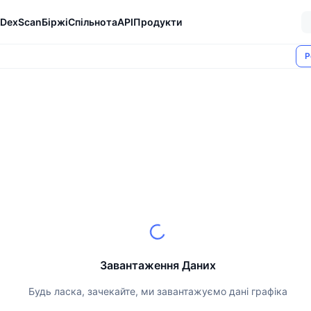
DexScan
Біржі
Спільнота
API
Продукти
Р
Завантаження Даних
Будь ласка, зачекайте, ми завантажуємо дані графіка