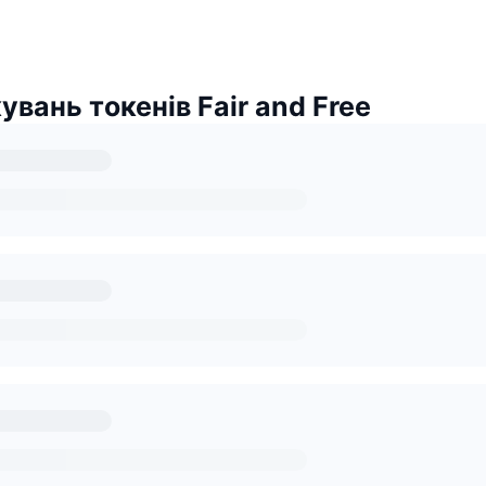
увань токенів Fair and Free