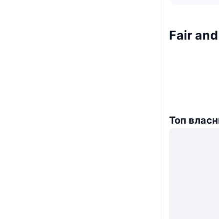
Fair an
Топ власн