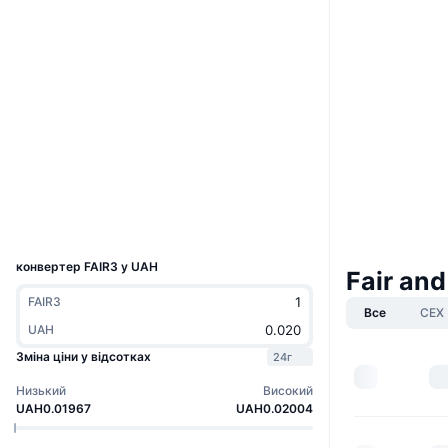
Boost
Website
Whitepaper
Вебсайти
Соціальні
Контракти
0x6952...8fE320
4.0
Рейтинг (CertiK)
Дослідники
bscscan.com
Гаманці
UCID
36234
конвертер FAIR3 у UAH
Fair and
FAIR3
Все
CEX
UAH
Зміна ціни у відсотках
24г
Низький
Високий
UAH0.01967
UAH0.02004