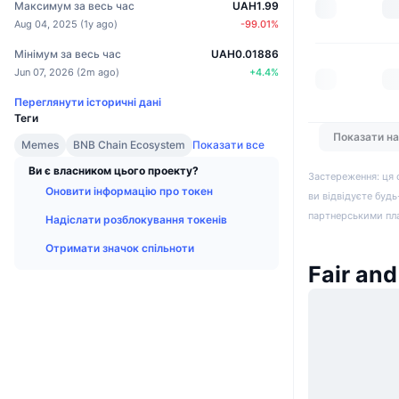
Максимум за весь час
UAH1.99
Aug 04, 2025
(
1y ago
)
-99.01
%
Мінімум за весь час
UAH0.01886
Jun 07, 2026
(
2m ago
)
+
4.4
%
Переглянути історичні дані
Теги
Показати н
Memes
BNB Chain Ecosystem
Показати все
Ви є власником цього проекту?
Застереження: ця 
Оновити інформацію про токен
ви відвідуєте будь
партнерськими пл
Надіслати розблокування токенів
Отримати значок спільноти
Fair an