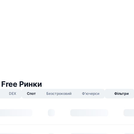
 Free Ринки
DEX
Спот
Безстроковий
Ф'ючерси
Фільтри