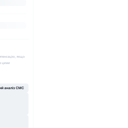
мпенсацію, якщо
 з цими
й аналіз CMC