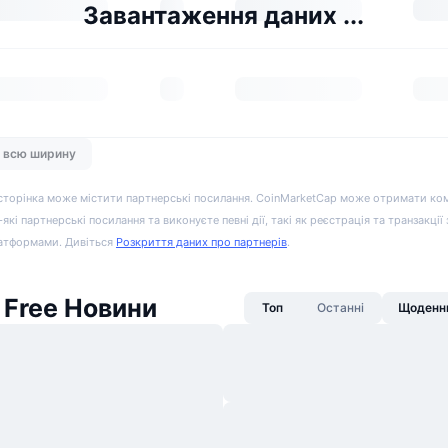
Завантаження даних ...
а всю ширину
сторінка може містити партнерські посилання. CoinMarketCap може отримати ко
-які партнерські посилання та виконуєте певні дії, такі як реєстрація та транзакції
атформами. Дивіться
Розкриття даних про партнерів
.
d Free Новини
Топ
Останні
Щоденни