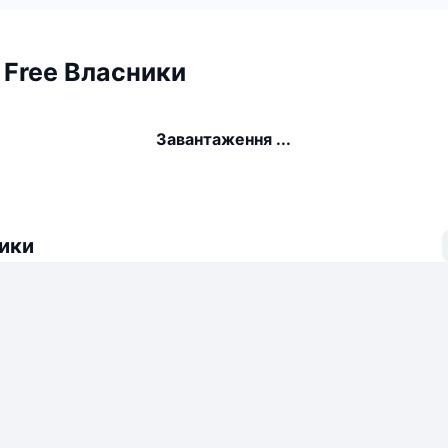
d Free Власники
Завантаження ...
ики