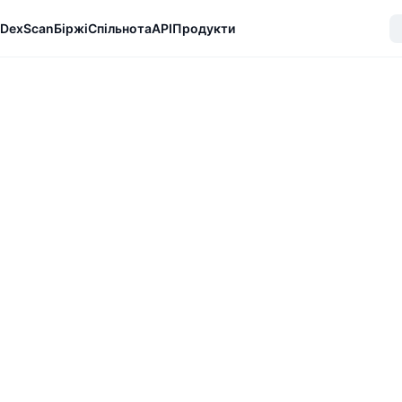
DexScan
Біржі
Спільнота
API
Продукти