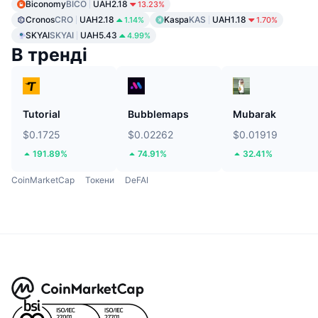
Biconomy
BICO
UAH2.18
13.23%
Cronos
CRO
UAH2.18
Kaspa
KAS
UAH1.18
1.14%
1.70%
SKYAI
SKYAI
UAH5.43
4.99%
В тренді
Tutorial
Bubblemaps
Mubarak
$0.1725
$0.02262
$0.01919
191.89%
74.91%
32.41%
CoinMarketCap
Токени
DeFAI