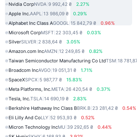
Nvidia Corp
NVDA
9 992,42 ₴
2.27%
Apple Inc.
AAPL
13 986,09 ₴
0.29%
Alphabet Inc Class A
GOOGL
15 842,79 ₴
0.96%
Microsoft Corp
MSFT
22 303,45 ₴
0.03%
Silver
SILVER
2 838,64 ₴
3.05%
Amazon.com Inc
AMZN
12 249,85 ₴
0.82%
Taiwan Semiconductor Manufacturing Co Ltd
TSM
18 781,8
Broadcom Inc
AVGO
19 051,31 ₴
1.71%
SpaceX
SPCX
5 987,77 ₴
15.83%
Meta Platforms, Inc.
META
26 420,54 ₴
0.37%
Tesla, Inc.
TSLA
14 690,19 ₴
2.83%
Berkshire Hathaway Inc Class B
BRK.B
23 281,42 ₴
0.54%
Eli Lilly And Co
LLY
52 953,93 ₴
0.52%
Micron Technology Inc
MU
39 292,65 ₴
0.44%
SK Hynix
SKHY
6 168,93 ₴
3.92%