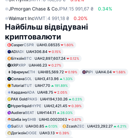
JPmorgan Chase & Co
JPM
15 991,67 ₴
0.34%
Walmart Inc
WMT
4 991,18 ₴
0.20%
Найбільш відвідувані
криптовалюти
Casper
CSPR
UAH0.08535
1.60%
ADI
ADI
UAH306.84
0.15%
Біткоїн
BTC
UAH2,897,607.24
0.12%
XRP
XRP
UAH46.23
0.27%
Эфириум
ETH
UAH85,569.72
Pi
PI
UAH4.04
0.19%
1.68%
Солана
SOL
UAH3,413.96
1.33%
Tutorial
TUT
UAH7.70
191.89%
Кардано
ADA
UAH8.75
2.05%
PAX Gold
PAXG
UAH194,130.26
0.23%
Hyperliquid
HYPE
UAH2,421.45
0.39%
Audiera
BEAT
UAH144.11
28.03%
Шиба іну
SHIB
UAH0.0002063
0.67%
Sui
SUI
UAH30.85
Zcash
ZEC
UAH23,292.27
0.13%
4.21%
Догікоїн
DOGE
UAH3.13
0.39%