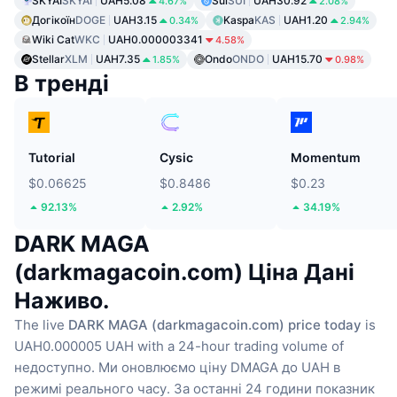
SKYAI
SKYAI
UAH5.08
Sui
SUI
UAH30.92
4.67%
2.08%
Догікоїн
DOGE
UAH3.15
Kaspa
KAS
UAH1.20
0.34%
2.94%
Wiki Cat
WKC
UAH0.000003341
4.58%
Stellar
XLM
UAH7.35
Ondo
ONDO
UAH15.70
1.85%
0.98%
В тренді
Tutorial
Cysic
Momentum
$0.06625
$0.8486
$0.23
92.13%
2.92%
34.19%
DARK MAGA
(darkmagacoin.com) Ціна Дані
Наживо.
The live
DARK MAGA (darkmagacoin.com) price today
is
UAH0.000005 UAH with a 24-hour trading volume of
недоступно.
Ми оновлюємо ціну DMAGA до UAH в
режимі реального часу.
За останні 24 години показник