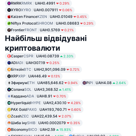
RMRK
RMRK
UAH0.4991
0.29%
XYRO
XYRO
UAH0.007911
0.06%
Kaizen Finance
KZEN
UAH0.01049
0.45%
Niftyx Protocol
SHROOM
UAH0.08683
0.29%
Frontier
FRONT
UAH0.5769
0.21%
Найбільш відвідувані
криптовалюти
Casper
CSPR
UAH0.08739
2.33%
ADI
ADI
UAH307.19
0.25%
Біткоїн
BTC
UAH2,901,096.09
0.72%
XRP
XRP
UAH46.49
0.13%
Эфириум
ETH
UAH85,646.62
Pi
PI
UAH4.08
0.94%
2.64%
Солана
SOL
UAH3,368.52
1.41%
Кардано
ADA
UAH8.91
0.70%
Hyperliquid
HYPE
UAH2,430.10
4.28%
PAX Gold
PAXG
UAH193,760.71
0.60%
Zcash
ZEC
UAH22,439.54
2.07%
Шиба іну
SHIB
UAH0.0002079
0.35%
Biconomy
BICO
UAH2.59
15.93%