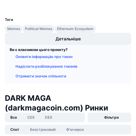
Гаманці
Майбутні розпродажі
UCID
Ставки фінансування
Навчайся та заробляй
33505
Теги
Календарі
Memes
Political Memes
Ethereum Ecosystem
Детальніше
Календар ICO
Ви є власником цього проекту?
Оновити інформацію про токен
Календар Подій
Надіслати розблокування токенів
Отримати значок спільноти
DARK MAGA
(darkmagacoin.com) Ринки
Все
CEX
DEX
Фільтри
Спот
Безстроковий
Ф'ючерси