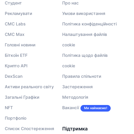
Студент
Про нас
Рекламувати
Умови використання
CMC Labs
Політика конфіденційності
CMC Max
Налаштування файлів
Головні новини
cookie
Біткоїн ETF
Політика щодо файлів
Крипто API
cookie
DexScan
Правила спільноти
Активи реального світу
Застереження
Загальні Графіки
Методологія
NFT
Вакансії
Ми наймаємо!
Портфоліо
Підтримка
Список Спостереження