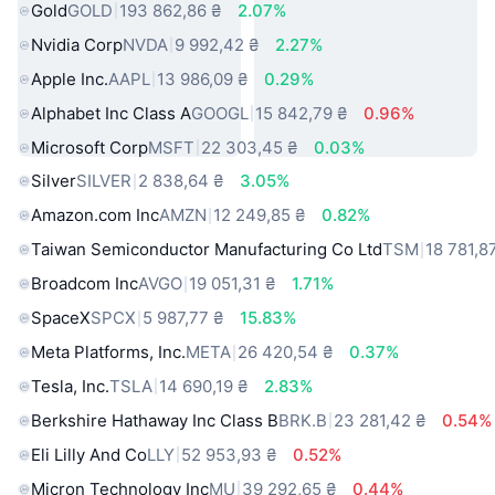
Gold
GOLD
193 862,86 ₴
2.07%
Nvidia Corp
NVDA
9 992,42 ₴
2.27%
Apple Inc.
AAPL
13 986,09 ₴
0.29%
Alphabet Inc Class A
GOOGL
15 842,79 ₴
0.96%
Microsoft Corp
MSFT
22 303,45 ₴
0.03%
Silver
SILVER
2 838,64 ₴
3.05%
Amazon.com Inc
AMZN
12 249,85 ₴
0.82%
Taiwan Semiconductor Manufacturing Co Ltd
TSM
18 781,8
Broadcom Inc
AVGO
19 051,31 ₴
1.71%
SpaceX
SPCX
5 987,77 ₴
15.83%
Meta Platforms, Inc.
META
26 420,54 ₴
0.37%
Tesla, Inc.
TSLA
14 690,19 ₴
2.83%
Berkshire Hathaway Inc Class B
BRK.B
23 281,42 ₴
0.54%
Eli Lilly And Co
LLY
52 953,93 ₴
0.52%
Micron Technology Inc
MU
39 292,65 ₴
0.44%