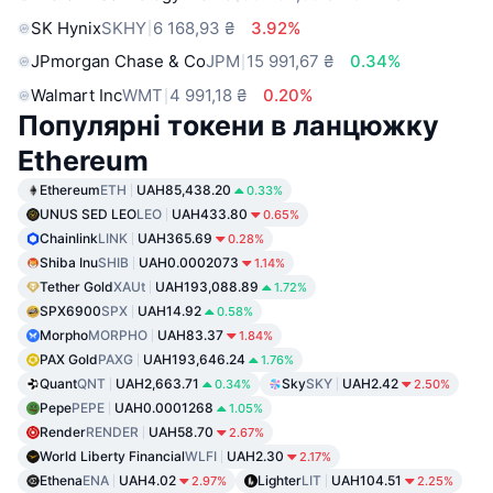
SK Hynix
SKHY
6 168,93 ₴
3.92%
JPmorgan Chase & Co
JPM
15 991,67 ₴
0.34%
Walmart Inc
WMT
4 991,18 ₴
0.20%
Популярні токени в ланцюжку
Ethereum
Ethereum
ETH
UAH85,438.20
0.33%
UNUS SED LEO
LEO
UAH433.80
0.65%
Chainlink
LINK
UAH365.69
0.28%
Shiba Inu
SHIB
UAH0.0002073
1.14%
Tether Gold
XAUt
UAH193,088.89
1.72%
SPX6900
SPX
UAH14.92
0.58%
Morpho
MORPHO
UAH83.37
1.84%
PAX Gold
PAXG
UAH193,646.24
1.76%
Quant
QNT
UAH2,663.71
Sky
SKY
UAH2.42
0.34%
2.50%
Pepe
PEPE
UAH0.0001268
1.05%
Render
RENDER
UAH58.70
2.67%
World Liberty Financial
WLFI
UAH2.30
2.17%
Ethena
ENA
UAH4.02
Lighter
LIT
UAH104.51
2.97%
2.25%