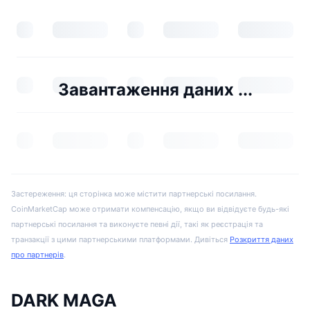
Завантаження даних ...
Застереження: ця сторінка може містити партнерські посилання.
CoinMarketCap може отримати компенсацію, якщо ви відвідуєте будь-які
партнерські посилання та виконуєте певні дії, такі як реєстрація та
транзакції з цими партнерськими платформами. Дивіться
Розкриття даних
про партнерів
.
DARK MAGA