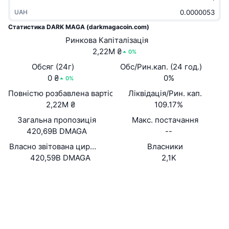
В тренді
Криптовалютні ETF
UAH
Навчайтеся
CMC Протокол контексту моделі
Статистика DARK MAGA (darkmagacoin.com)
Нове
Біткоїн ETF
Ринкова Капіталізація
x402
Новини
2,22M ₴
0%
Крипто
Эфириум ETF
Обсяг (24г)
Студент
Обс/Рин.кап. (24 год.)
0 ₴
0%
0%
Політика
Технічний аналіз
Дослідження
Повністю розбавлена вартість (FDV)
Ліквідація/Рин. кап.
2,22M ₴
109.17%
Спорт
RSI
Відео
Загальна пропозиція
Макс. постачання
420,69B DMAGA
--
Фінанси
MACD
Словник
Власно звітована циркуляційна пропозиція
Власники
Технології
420,59B DMAGA
2,1K
Деривативи
Кампанії
Вебсайти
Website
NFT
Соціальні
Огляд
Airdrops
Контракти
0x5640...81FEA7
Загальна статистика NFT
Дослідники
etherscan.io
Ліквідації
Винагороди у Діамантах