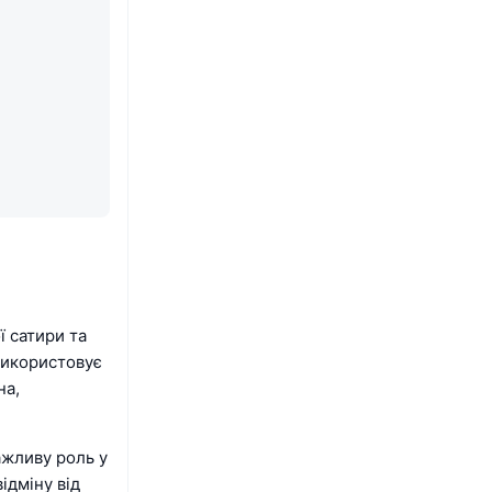
 сатири та
використовує
на,
ажливу роль у
ідміну від