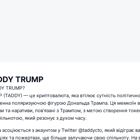
DDY TRUMP
DY TRUMP?
(TADDY) — це криптовалюта, яка втілює сутність політичної
ненна поляризуючою фігурою Дональда Трампа. Ця мемкоїн 
зи та наративи, пов'язані з Трампом, з метою створення токе
ільнотою, який резонує з духом часу.
асоціюється з акаунтом у Twitter @taddycto, який відіграє в
іях та пожертвах, ще більше залучаючи свою спільноту. На в