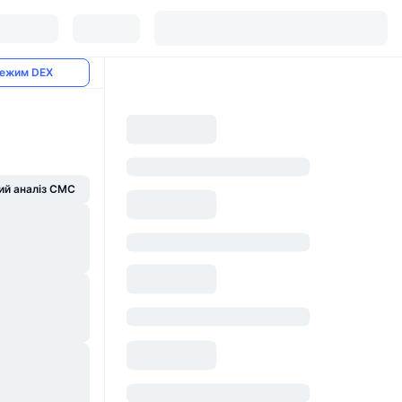
ежим DEX
й аналіз CMC