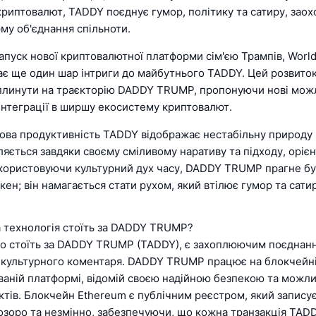
криптовалют, TADDY поєднує гумор, політику та сатиру, зао
му об'єднання спільноти.
пуск нової криптовалютної платформи сім'єю Трампів, World
дає ще один шар інтриги до майбутнього TADDY. Цей розвито
плинути на траєкторію DADDY TRUMP, пропонуючи нові можл
інтеграції в ширшу екосистему криптовалют.
ова продуктивність TADDY відображає нестабільну природу 
ляється завдяки своєму сміливому наративу та підходу, оріє
икористовуючи культурний дух часу, DADDY TRUMP прагне бу
кен; він намагається стати рухом, який втілює гумор та сати
а технологія стоїть за DADDY TRUMP?
що стоїть за DADDY TRUMP (TADDY), є захоплюючим поєднанн
 культурного коментаря. DADDY TRUMP працює на блокчейні
ваній платформі, відомій своєю надійною безпекою та можл
тів. Блокчейн Ethereum є публічним реєстром, який записує
розоро та незмінно, забезпечуючи, що кожна транзакція TAD