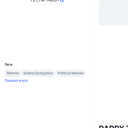
Вебсайти
Website
Соціальні
Контракти
Gp5PYb...vkpump
Дослідники
solscan.io
Гаманці
UCID
32423
Теги
Memes
Solana Ecosystem
Political Memes
Показати все