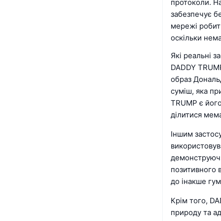
протоколи. На
забезпечує бе
мережі робить
оскільки нем
Які реальні 
DADDY TRUMP 
образ Дональд
суміш, яка п
TRUMP є його 
ділитися мем
Іншим застос
використовув
демонструючи
позитивного в
до інакше гу
Крім того, D
природу та ад