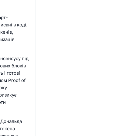
арт-
сані в коді.
кенів,
тизація
нсенсусу під
нових блоків
 і готові
ом Proof of
боку
ризикує
оти
 Дональда
 токена
езонує з