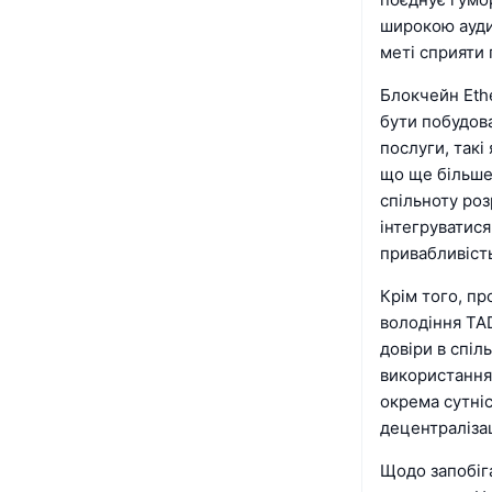
широкою ауди
меті сприяти 
Блокчейн Eth
бути побудова
послуги, такі
що ще більше
спільноту ро
інтегруватис
привабливіст
Крім того, пр
володіння TA
довіри в спіл
використання
окрема сутні
децентралізац
Щодо запобіга