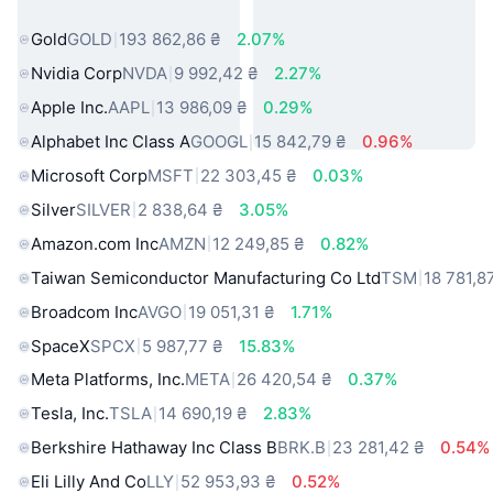
світу
Gold
GOLD
193 862,86 ₴
2.07%
Nvidia Corp
NVDA
9 992,42 ₴
2.27%
Apple Inc.
AAPL
13 986,09 ₴
0.29%
Alphabet Inc Class A
GOOGL
15 842,79 ₴
0.96%
Microsoft Corp
MSFT
22 303,45 ₴
0.03%
Silver
SILVER
2 838,64 ₴
3.05%
Amazon.com Inc
AMZN
12 249,85 ₴
0.82%
Taiwan Semiconductor Manufacturing Co Ltd
TSM
18 781,8
Broadcom Inc
AVGO
19 051,31 ₴
1.71%
SpaceX
SPCX
5 987,77 ₴
15.83%
Meta Platforms, Inc.
META
26 420,54 ₴
0.37%
Tesla, Inc.
TSLA
14 690,19 ₴
2.83%
Berkshire Hathaway Inc Class B
BRK.B
23 281,42 ₴
0.54%
Eli Lilly And Co
LLY
52 953,93 ₴
0.52%