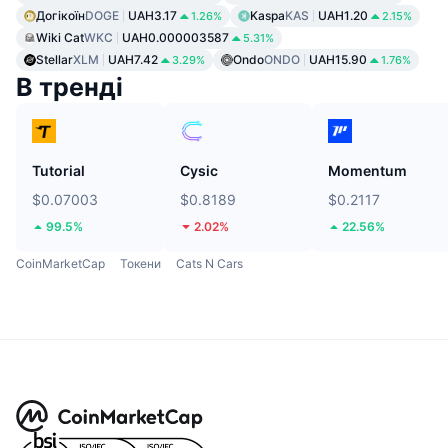
Догікоїн
DOGE
UAH3.17
Kaspa
KAS
UAH1.20
1.26%
2.15%
Wiki Cat
WKC
UAH0.000003587
5.31%
Stellar
XLM
UAH7.42
Ondo
ONDO
UAH15.90
3.29%
1.76%
В тренді
Tutorial
Cysic
Momentum
$0.07003
$0.8189
$0.2117
99.5%
2.02%
22.56%
CoinMarketCap
Токени
Cats N Cars