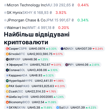
Micron Technology Inc
MU
39 292,65 ₴
0.44%
SK Hynix
SKHY
6 168,93 ₴
3.92%
JPmorgan Chase & Co
JPM
15 991,67 ₴
0.34%
Walmart Inc
WMT
4 991,18 ₴
0.20%
Найбільш відвідувані
криптовалюти
Casper
CSPR
UAH0.0874
ADI
ADI
UAH307.39
0.33%
0.24%
Біткоїн
BTC
UAH2,903,590.75
0.17%
XRP
XRP
UAH46.56
1.25%
Эфириум
ETH
UAH85,762.67
Pi
PI
UAH4.06
0.01%
2.61%
Солана
SOL
UAH3,408.06
3.10%
Кардано
ADA
UAH8.93
0.32%
Hyperliquid
HYPE
UAH2,441.51
1.99%
PAX Gold
PAXG
UAH193,825.63
0.31%
Zcash
ZEC
UAH22,514.33
1.76%
Шиба іну
SHIB
UAH0.0002085
1.24%
Biconomy
BICO
UAH2.54
11.09%
SKYAI
SKYAI
UAH5.38
Sui
SUI
UAH31.39
11.69%
4.23%