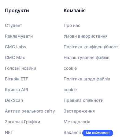
Продукти
Компанія
Студент
Про нас
Рекламувати
Умови використання
CMC Labs
Політика конфіденційності
CMC Max
Налаштування файлів
Головні новини
cookie
Біткоїн ETF
Політика щодо файлів
Крипто API
cookie
DexScan
Правила спільноти
Активи реального світу
Застереження
Загальні Графіки
Методологія
NFT
Вакансії
Ми наймаємо!