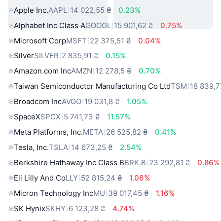
Apple Inc.
AAPL
14 022,55 ₴
0.23%
Alphabet Inc Class A
GOOGL
15 901,62 ₴
0.75%
Microsoft Corp
MSFT
22 375,51 ₴
0.04%
Silver
SILVER
2 835,91 ₴
0.15%
Amazon.com Inc
AMZN
12 278,5 ₴
0.70%
Taiwan Semiconductor Manufacturing Co Ltd
TSM
18 839,7
Broadcom Inc
AVGO
19 031,8 ₴
1.05%
SpaceX
SPCX
5 741,73 ₴
11.57%
Meta Platforms, Inc.
META
26 525,82 ₴
0.41%
Tesla, Inc.
TSLA
14 673,25 ₴
2.54%
Berkshire Hathaway Inc Class B
BRK.B
23 292,81 ₴
0.86%
Eli Lilly And Co
LLY
52 815,24 ₴
1.06%
Micron Technology Inc
MU
39 017,45 ₴
1.16%
SK Hynix
SKHY
6 123,28 ₴
4.74%