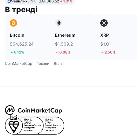
Чейнлінк
LINK
UAH366.52
1.31%
В тренді
Bitcoin
Ethereum
XRP
$64,625.24
$1,909.2
$1.01
0.12%
0.08%
2.56%
CoinMarketCap
Токени
Bruh