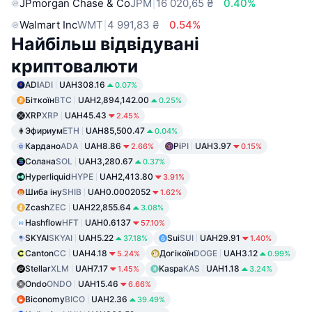
JPmorgan Chase & Co
JPM
16 020,65 ₴
0.40%
Walmart Inc
WMT
4 991,83 ₴
0.54%
Найбільш відвідувані
криптовалюти
ADI
ADI
UAH308.16
0.07%
Біткоїн
BTC
UAH2,894,142.00
0.25%
XRP
XRP
UAH45.43
2.45%
Эфириум
ETH
UAH85,500.47
0.04%
Кардано
ADA
UAH8.86
Pi
PI
UAH3.97
2.66%
0.15%
Солана
SOL
UAH3,280.67
0.37%
Hyperliquid
HYPE
UAH2,413.80
3.91%
Шиба іну
SHIB
UAH0.0002052
1.62%
Zcash
ZEC
UAH22,855.64
3.08%
Hashflow
HFT
UAH0.6137
57.10%
SKYAI
SKYAI
UAH5.22
Sui
SUI
UAH29.91
37.18%
1.40%
Canton
CC
UAH4.18
Догікоїн
DOGE
UAH3.12
5.24%
0.99%
Stellar
XLM
UAH7.17
Kaspa
KAS
UAH1.18
1.45%
3.24%
Ondo
ONDO
UAH15.46
6.66%
Biconomy
BICO
UAH2.36
39.49%