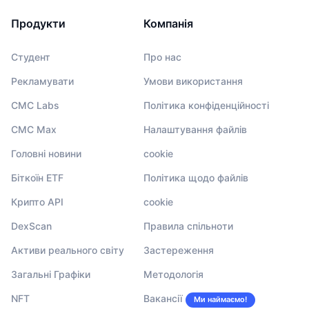
Продукти
Компанія
Студент
Про нас
Рекламувати
Умови використання
CMC Labs
Політика конфіденційності
CMC Max
Налаштування файлів
Головні новини
cookie
Біткоїн ETF
Політика щодо файлів
Крипто API
cookie
DexScan
Правила спільноти
Активи реального світу
Застереження
Загальні Графіки
Методологія
NFT
Вакансії
Ми наймаємо!