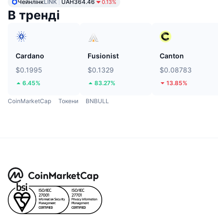
Чейнлінк
LINK
UAH364.46
0.13%
В тренді
Cardano
Fusionist
Canton
$0.1995
$0.1329
$0.08783
6.45%
83.27%
13.85%
CoinMarketCap
Токени
BNBULL