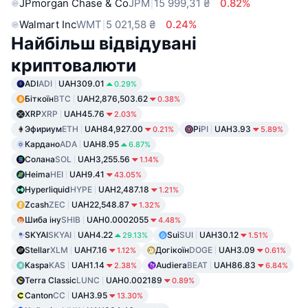
JPmorgan Chase & Co
JPM
15 999,31 ₴
0.82%
Walmart Inc
WMT
5 021,58 ₴
0.24%
Найбільш відвідувані
криптовалюти
ADI
ADI
UAH309.01
0.29%
Біткоїн
BTC
UAH2,876,503.62
0.38%
XRP
XRP
UAH45.76
2.03%
Эфириум
ETH
UAH84,927.00
Pi
PI
UAH3.93
0.21%
5.89%
Кардано
ADA
UAH8.95
6.87%
Солана
SOL
UAH3,255.56
1.14%
Heima
HEI
UAH9.41
43.05%
Hyperliquid
HYPE
UAH2,487.18
1.21%
Zcash
ZEC
UAH22,548.87
1.32%
Шиба іну
SHIB
UAH0.0002055
4.48%
SKYAI
SKYAI
UAH4.22
Sui
SUI
UAH30.12
29.13%
1.51%
Stellar
XLM
UAH7.16
Догікоїн
DOGE
UAH3.09
1.12%
0.61%
Kaspa
KAS
UAH1.14
Audiera
BEAT
UAH86.83
2.38%
6.84%
Terra Classic
LUNC
UAH0.002189
0.89%
Canton
CC
UAH3.95
13.30%