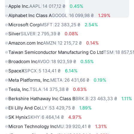
Apple Inc.
AAPL
14 017,12 ₴
0.45%
Alphabet Inc Class A
GOOGL
16 099,98 ₴
1.29%
Microsoft Corp
MSFT
22 383,25 ₴
2.54%
Silver
SILVER
2 795,39 ₴
0.08%
Amazon.com Inc
AMZN
12 215,72 ₴
0.14%
Taiwan Semiconductor Manufacturing Co Ltd
TSM
18 857,5
Broadcom Inc
AVGO
18 923,59 ₴
0.55%
SpaceX
SPCX
5 134,41 ₴
6.14%
Meta Platforms, Inc.
META
26 431,66 ₴
0.19%
Tesla, Inc.
TSLA
14 375,38 ₴
0.63%
Berkshire Hathaway Inc Class B
BRK.B
23 463,33 ₴
1.11%
Eli Lilly And Co
LLY
53 429,75 ₴
1.89%
SK Hynix
SKHY
6 464,14 ₴
4.97%
Micron Technology Inc
MU
39 920,41 ₴
1.31%