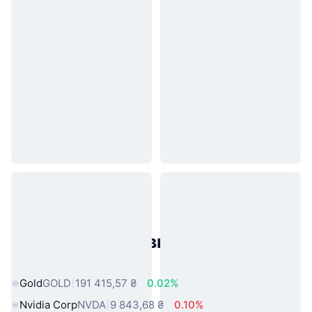
Популярні активи реального
світу
Gold
GOLD
191 415,57 ₴
0.02%
Nvidia Corp
NVDA
9 843,68 ₴
0.10%