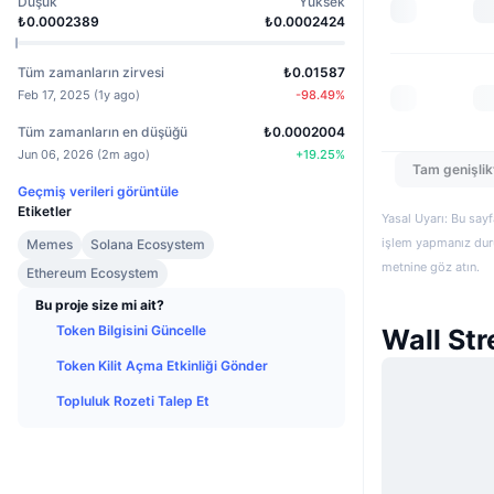
Düşük
Yüksek
₺0.0002389
₺0.0002424
Tüm zamanların zirvesi
₺0.01587
Feb 17, 2025
(
1y ago
)
-98.49
%
Tüm zamanların en düşüğü
₺0.0002004
Jun 06, 2026
(
2m ago
)
+
19.25
%
Tam genişlik
Geçmiş verileri görüntüle
Etiketler
Yasal Uyarı: Bu sayf
işlem yapmanız duru
Memes
Solana Ecosystem
metnine göz atın.
Ethereum Ecosystem
Bu proje size mi ait?
Token Bilgisini Güncelle
Wall Str
Token Kilit Açma Etkinliği Gönder
Topluluk Rozeti Talep Et