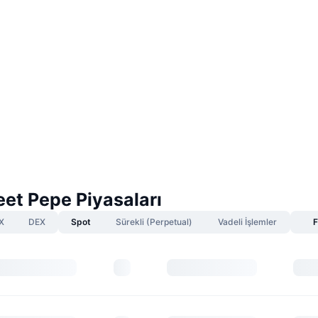
eet Pepe Piyasaları
X
DEX
Spot
Sürekli (Perpetual)
Vadeli İşlemler
F