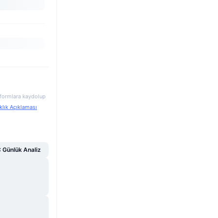
atformlara kaydolup
klık Açıklaması
Günlük Analiz