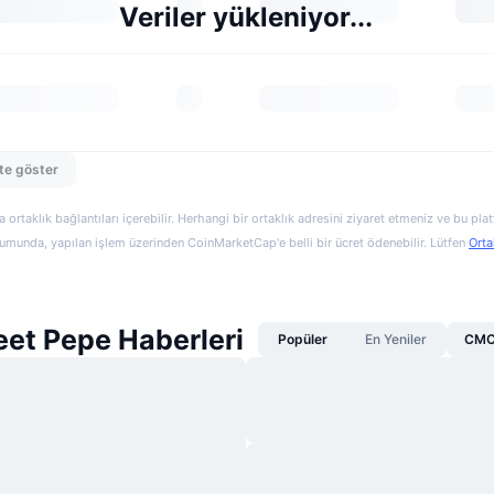
Veriler yükleniyor...
te göster
a ortaklık bağlantıları içerebilir. Herhangi bir ortaklık adresini ziyaret etmeniz ve bu pl
munda, yapılan işlem üzerinden CoinMarketCap'e belli bir ücret ödenebilir. Lütfen
Orta
eet Pepe Haberleri
Popüler
En Yeniler
CMC 