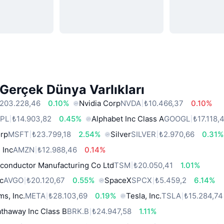
Gerçek Dünya Varlıkları
203.228,46
0.10%
Nvidia Corp
NVDA
₺10.466,37
0.10%
PL
₺14.903,82
0.45%
Alphabet Inc Class A
GOOGL
₺17.118,
orp
MSFT
₺23.799,18
2.54%
Silver
SILVER
₺2.970,66
0.31%
 Inc
AMZN
₺12.988,46
0.14%
conductor Manufacturing Co Ltd
TSM
₺20.050,41
1.01%
c
AVGO
₺20.120,67
0.55%
SpaceX
SPCX
₺5.459,2
6.14%
ms, Inc.
META
₺28.103,69
0.19%
Tesla, Inc.
TSLA
₺15.284,74
thaway Inc Class B
BRK.B
₺24.947,58
1.11%