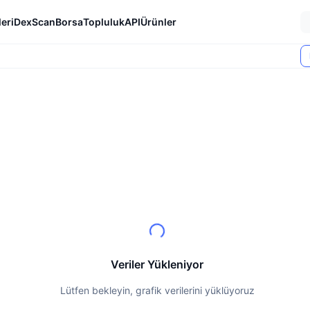
eri
DexScan
Borsa
Topluluk
API
Ürünler
Veriler Yükleniyor
Lütfen bekleyin, grafik verilerini yüklüyoruz