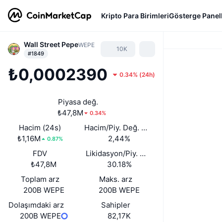
Kripto Para Birimleri
Gösterge Panell
Wall Street Pepe
WEPE
10K
#1849
₺0,0002390
0.34%
(
24h
)
Piyasa değ.
₺47,8M
0.34%
Hacim (24s)
Hacim/Piy. Değ. (24s)
₺1,16M
2,44%
0.87%
FDV
Likidasyon/Piy. Değ.
₺47,8M
30.18%
Toplam arz
Maks. arz
200B WEPE
200B WEPE
Dolaşımdaki arz
Sahipler
200B WEPE
82,17K