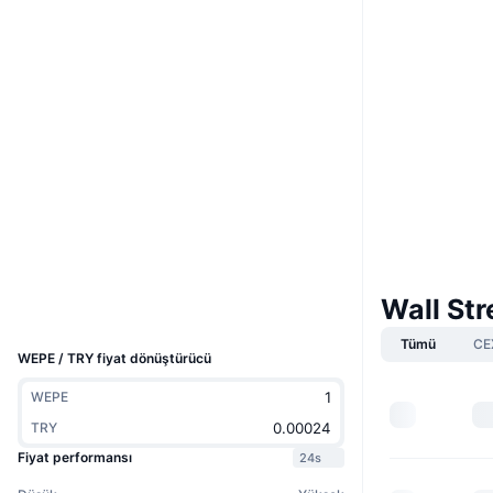
Boost
Web sitesi
Website
Sosyal ağlar
0xccB3...F4bF10
Sözleşmeler
etherscan.io
Gezginler
Cüzdanlar
Wall Str
UCID
35804
Tümü
CE
WEPE / TRY fiyat dönüştürücü
WEPE
TRY
Fiyat performansı
24s