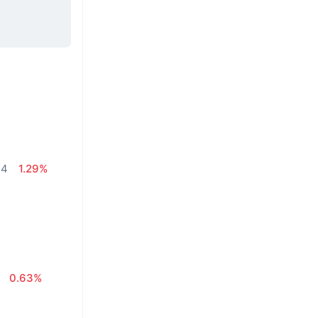
44
1.29%
0.63%