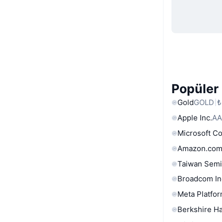
Popüler 
Gold
GOLD
₺
Apple Inc.
AA
Microsoft C
Amazon.com
Taiwan Semi
Broadcom In
Meta Platfor
Berkshire Ha