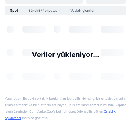
Spot
Sürekli (Perpetual)
Vadeli İşlemler
Veriler yükleniyor...
Yasal Uyarı: Bu sayfa ortaklık bağlantıları içerebilir. Herhangi bir ortaklık adresini
ziyaret etmeniz ve bu platformlara kaydolup işlem yapmanız durumunda, yapılan
işlem üzerinden CoinMarketCap'e belli bir ücret ödenebilir. Lütfen
Ortaklık
Açıklaması
metnine göz atın.