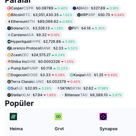
Casper
CSPR
₺0.08789
ADI
ADI
₺327.89
0.40%
0.16%
Bitcoin
BTC
₺3,051,430.35
XRP
XRP
₺50.70
1.02%
0.64%
Ethereum
ETH
₺89,066.62
0.98%
Solana
SOL
₺3,526.13
Pi
PI
₺4.16
1.28%
5.30%
Cardano
ADA
₺9.32
0.10%
Hyperliquid
HYPE
₺2,729.88
5.09%
Lorenzo Protocol
BANK
₺2.33
5.52%
Zcash
ZEC
₺24,575.27
6.24%
Shiba Inu
SHIB
₺0.0002326
1.25%
Pump.fun
PUMP
₺0.119
12.22%
Dogecoin
DOGE
₺3.33
Kaspa
KAS
₺1.25
0.28%
0.43%
Terra Classic
LUNC
₺0.002379
0.42%
Sui
SUI
₺32.95
SKYAI
SKYAI
₺2.62
0.26%
17.99%
Stellar
XLM
₺7.94
Bittensor
TAO
₺9,389.10
1.95%
3.97%
Popüler
Heima
Grvt
Synapse