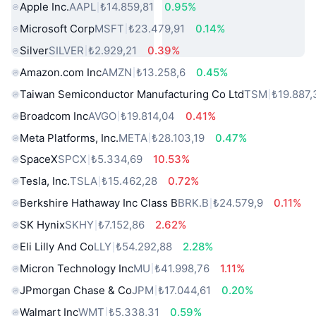
Apple Inc.
AAPL
₺14.859,81
0.95%
Microsoft Corp
MSFT
₺23.479,91
0.14%
Silver
SILVER
₺2.929,21
0.39%
Amazon.com Inc
AMZN
₺13.258,6
0.45%
Taiwan Semiconductor Manufacturing Co Ltd
TSM
₺19.887,
Broadcom Inc
AVGO
₺19.814,04
0.41%
Meta Platforms, Inc.
META
₺28.103,19
0.47%
SpaceX
SPCX
₺5.334,69
10.53%
Tesla, Inc.
TSLA
₺15.462,28
0.72%
Berkshire Hathaway Inc Class B
BRK.B
₺24.579,9
0.11%
SK Hynix
SKHY
₺7.152,86
2.62%
Eli Lilly And Co
LLY
₺54.292,88
2.28%
Micron Technology Inc
MU
₺41.998,76
1.11%
JPmorgan Chase & Co
JPM
₺17.044,61
0.20%
Walmart Inc
WMT
₺5.338,31
0.59%