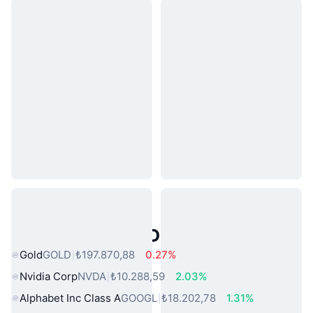
Popüler Gerçek Dünya Varlıkları
Gold
GOLD
₺197.870,88
0.27%
Nvidia Corp
NVDA
₺10.288,59
2.03%
Alphabet Inc Class A
GOOGL
₺18.202,78
1.31%