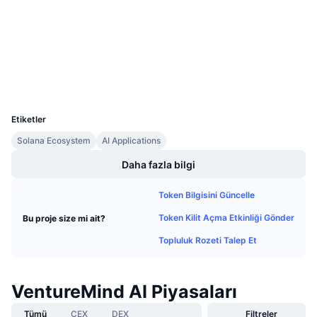
Gelecek Satışlar
solscan.io
Fonlama Oranları
Öğren & Kazan
Gezginler
Takvimler
Cüzdanlar
UCID
34645
ICO Takvimi
Etiketler
Etkinlik Takvimi
Solana Ecosystem
AI Applications
Daha fazla bilgi
Token Bilgisini Güncelle
Token Kilit Açma Etkinliği Gönder
Bu proje size mi ait?
Topluluk Rozeti Talep Et
VentureMind AI Piyasaları
Tümü
CEX
DEX
Filtreler