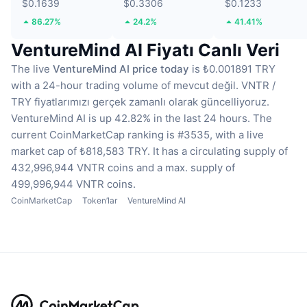
$0.1639
$0.3306
$0.1233
86.27%
24.2%
41.41%
VentureMind AI Fiyatı Canlı Veri
The live
VentureMind AI price today
is ₺0.001891 TRY
with a 24-hour trading volume of mevcut değil.
VNTR /
TRY fiyatlarımızı gerçek zamanlı olarak güncelliyoruz.
VentureMind AI is up 42.82% in the last 24 hours.
The
current CoinMarketCap ranking is #3535, with a live
market cap of ₺818,583 TRY.
It has a circulating supply of
432,996,944 VNTR coins
and a max. supply of
499,996,944 VNTR coins.
CoinMarketCap
Token’lar
VentureMind AI