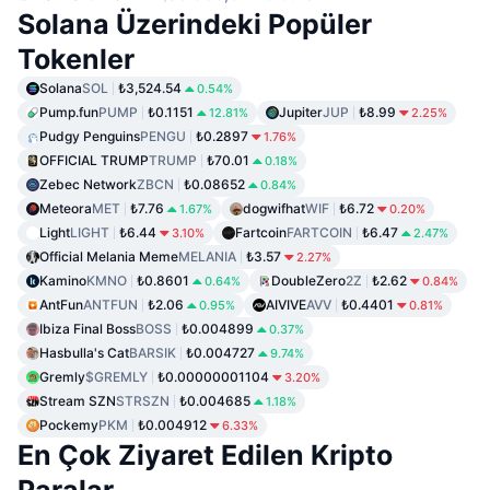
Solana Üzerindeki Popüler
Tokenler
Solana
SOL
₺3,524.54
0.54%
Pump.fun
PUMP
₺0.1151
Jupiter
JUP
₺8.99
12.81%
2.25%
Pudgy Penguins
PENGU
₺0.2897
1.76%
OFFICIAL TRUMP
TRUMP
₺70.01
0.18%
Zebec Network
ZBCN
₺0.08652
0.84%
Meteora
MET
₺7.76
dogwifhat
WIF
₺6.72
1.67%
0.20%
Light
LIGHT
₺6.44
Fartcoin
FARTCOIN
₺6.47
3.10%
2.47%
Official Melania Meme
MELANIA
₺3.57
2.27%
Kamino
KMNO
₺0.8601
DoubleZero
2Z
₺2.62
0.64%
0.84%
AntFun
ANTFUN
₺2.06
AIVIVE
AVV
₺0.4401
0.95%
0.81%
Ibiza Final Boss
BOSS
₺0.004899
0.37%
Hasbulla's Cat
BARSIK
₺0.004727
9.74%
Gremly
$GREMLY
₺0.00000001104
3.20%
Stream SZN
STRSZN
₺0.004685
1.18%
Pockemy
PKM
₺0.004912
6.33%
En Çok Ziyaret Edilen Kripto
Paralar