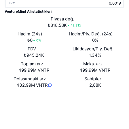
TRY
Popüler
Kripto ETF'leri
Öğren
CMC Model Bağlam Protokolü
VentureMind AI istatistikleri
Yeni
Piyasa değ.
Bitcoin ETF'leri
x402
Haber
₺818,58K
42.81%
Kripto
Ethereum ETF'leri
Hacim (24s)
Hacim/Piy. Değ. (24s)
Akademi
₺0
0%
0%
Siyaset
FDV
Likidasyon/Piy. Değ.
Teknik analiz
Araştırma
₺945,24K
1.34%
Spor
Toplam arz
Maks. arz
RSI
Videolar
499,99M VNTR
499.99M VNTR
Finans
MACD
Dolaşımdaki arz
Sahipler
Sözlük
432,99M VNTR
2,88K
Teknoloji
Web sitesi
Website
Whitepaper
Türevler
Kampanyalar
NFT
Sosyal ağlar
Genel Bakış
Airdrop
Sözleşmeler
4JFcUJ...ZM2xBP
Genel NFT İstatistikleri
Tasfiyeler
Elmas Ödülleri
Denetimler