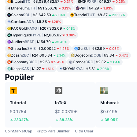
Bitcoin
BTC
₺3,089,482.57
XRP
XRP
₺49.27
0.31%
0.25%
Ethereum
ETH
₺91,256.78
Pi
PI
₺4.29
0.13%
1.83%
Solana
SOL
₺3,642.50
Tutorial
TUT
₺8.37
2.04%
233.17%
Cardano
ADA
₺9.38
1.29%
PAX Gold
PAXG
₺207,332.09
0.18%
Hyperliquid
HYPE
₺2,605.62
0.06%
Audiera
BEAT
₺154.79
35.40%
Shiba Inu
SHIB
₺0.00022
Sui
SUI
₺32.99
1.25%
0.05%
Zcash
ZEC
₺24,695.34
Dogecoin
DOGE
₺3.34
2.14%
0.47%
Biconomy
BICO
₺2.58
Cronos
CRO
₺2.32
5.49%
3.64%
Kaspa
KAS
₺1.27
SKYAI
SKYAI
₺5.81
1.51%
7.98%
Popüler
Tutorial
IoTeX
Mubarak
$0.1754
$0.003196
$0.0195
233.17%
38.23%
35.05%
CoinMarketCap
Kripto Para Birimleri
Ultra Clear