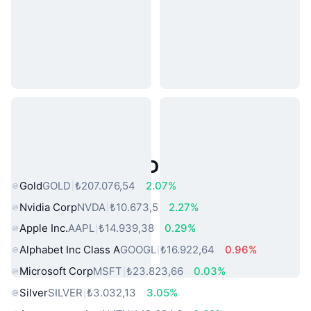
Popüler Gerçek Dünya Varlıkları
Gold
GOLD
₺207.076,54
2.07%
Nvidia Corp
NVDA
₺10.673,5
2.27%
Apple Inc.
AAPL
₺14.939,38
0.29%
Alphabet Inc Class A
GOOGL
₺16.922,64
0.96%
Microsoft Corp
MSFT
₺23.823,66
0.03%
Silver
SILVER
₺3.032,13
3.05%