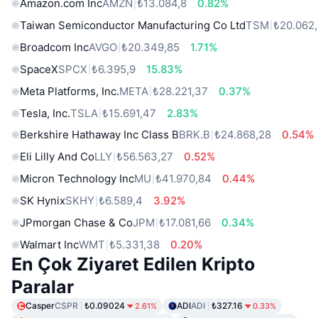
Amazon.com Inc
AMZN
₺13.084,8
0.82%
Taiwan Semiconductor Manufacturing Co Ltd
TSM
₺20.062
Broadcom Inc
AVGO
₺20.349,85
1.71%
SpaceX
SPCX
₺6.395,9
15.83%
Meta Platforms, Inc.
META
₺28.221,37
0.37%
Tesla, Inc.
TSLA
₺15.691,47
2.83%
Berkshire Hathaway Inc Class B
BRK.B
₺24.868,28
0.54%
Eli Lilly And Co
LLY
₺56.563,27
0.52%
Micron Technology Inc
MU
₺41.970,84
0.44%
SK Hynix
SKHY
₺6.589,4
3.92%
JPmorgan Chase & Co
JPM
₺17.081,66
0.34%
Walmart Inc
WMT
₺5.331,38
0.20%
En Çok Ziyaret Edilen Kripto
Paralar
Casper
CSPR
₺0.09024
ADI
ADI
₺327.16
2.61%
0.33%