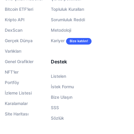
Bitcoin ETF'leri
Topluluk Kuralları
Kripto API
Sorumluluk Reddi
DexScan
Metodoloji
Gerçek Dünya
Kariyer
Bize katılın!
Varlıkları
Destek
Genel Grafikler
NFT'ler
Listelen
Portföy
İstek Formu
İzleme Listesi
Bize Ulaşın
Karalamalar
SSS
Site Haritası
Sözlük