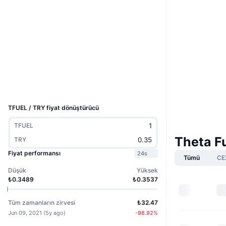
Boost
Web sitesi
Website
Whitepaper
Sosyal ağlar
3.8
Derecelendirme (CertiK)
Gezginler
explorer.thetatoken.org
Cüzdanlar
UCID
3822
TFUEL / TRY fiyat dönüştürücü
TFUEL
Theta Fu
TRY
Fiyat performansı
24s
Tümü
CE
Düşük
Yüksek
₺0.3489
₺0.3537
Tüm zamanların zirvesi
₺32.47
Jun 09, 2021
(
5y ago
)
-98.92
%