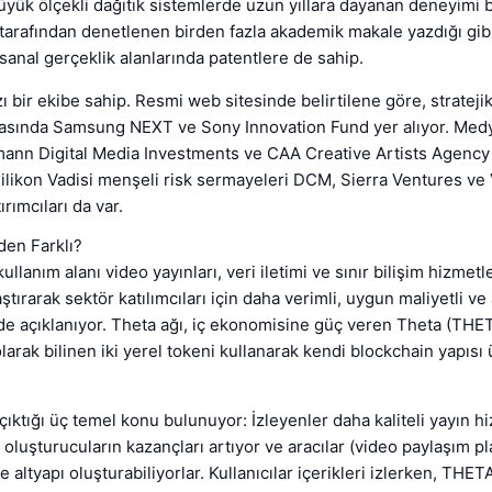
üyük ölçekli dağıtık sistemlerde uzun yıllara dayanan deneyimi 
arafından denetlenen birden fazla akademik makale yazdığı gibi,
sanal gerçeklik alanlarında patentlere de sahip.
 bir ekibe sahip. Resmi web sitesinde belirtilene göre, strateji
arasında Samsung NEXT ve Sony Innovation Fund yer alıyor. Medya
ann Digital Media Investments ve CAA Creative Artists Agency
Silikon Vadisi menşeli risk sermayeleri DCM, Sierra Ventures ve
rımcıları da var.
den Farklı?
kullanım alanı video yayınları, veri iletimi ve sınır bilişim hizmet
tırarak sektör katılımcıları için daha verimli, uygun maliyetli ve a
e açıklanıyor. Theta ağı, iç ekonomisine güç veren Theta (THE
larak bilinen iki yerel tokeni kullanarak kendi blockchain yapısı
çıktığı üç temel konu bulunuyor: İzleyenler daha kaliteli yayın h
k oluşturucuların kazançları artıyor ve aracılar (video paylaşım pl
 altyapı oluşturabiliyorlar. Kullanıcılar içerikleri izlerken, THETA