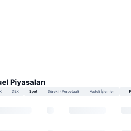
el Piyasaları
X
DEX
Spot
Sürekli (Perpetual)
Vadeli İşlemler
F