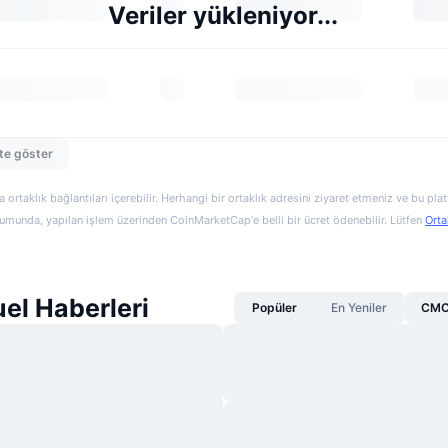
Veriler yükleniyor...
te göster
a ortaklık bağlantıları içerebilir. Herhangi bir ortaklık adresini ziyaret etmeniz ve bu pl
munda, yapılan işlem üzerinden CoinMarketCap'e belli bir ücret ödenebilir. Lütfen
Orta
el Haberleri
Popüler
En Yeniler
CMC 