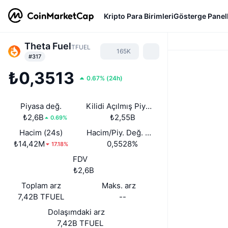
Kripto Para Birimleri
Gösterge Panell
Theta Fuel
TFUEL
165K
#317
₺0,3513
0.67%
(
24h
)
Piyasa değ.
Kilidi Açılmış Piyasa Değeri
₺2,6B
₺2,55B
0.69%
Hacim (24s)
Hacim/Piy. Değ. (24s)
₺14,42M
0,5528%
17.18%
FDV
₺2,6B
Toplam arz
Maks. arz
7,42B TFUEL
--
Dolaşımdaki arz
7,42B TFUEL