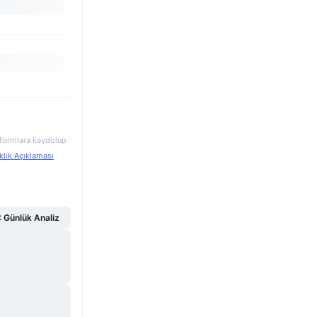
atformlara kaydolup
klık Açıklaması
Günlük Analiz