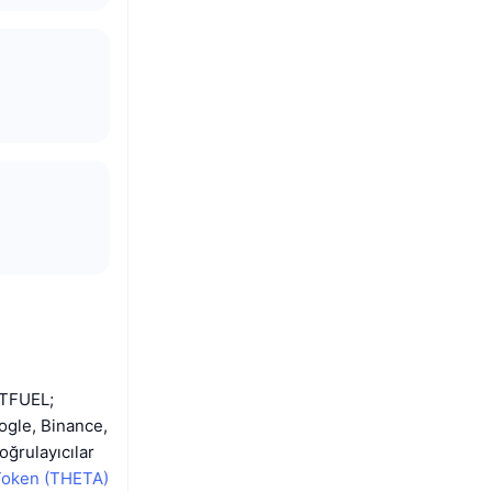
. TFUEL;
ogle, Binance,
ğrulayıcılar
Token (THETA)