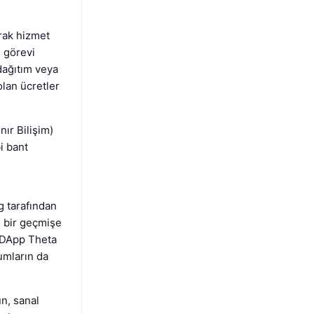
rak hizmet
 görevi
dağıtım veya
olan ücretler
ır Bilişim)
i bant
g tarafından
n bir geçmişe
e DApp Theta
umların da
n, sanal