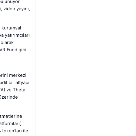
bulunuyor.
 video yayını,
k kurumsal
 yatırımcıları
 olarak
 VR Fund gibi
lerini merkezi
dil bir altyapı
TA) ve Theta
 üzerinde
izmetlerine
atformları)
 token'ları ile