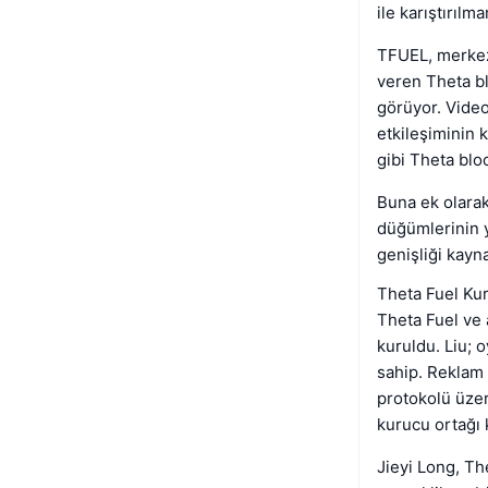
ile karıştırılma
TFUEL, merkezi
veren Theta bl
görüyor. Video
etkileşiminin 
gibi Theta bl
Buna ek olarak
düğümlerinin y
genişliği kayna
Theta Fuel Ku
Theta Fuel ve 
kuruldu. Liu; 
sahip. Reklam 
protokolü üzer
kurucu ortağı
Jieyi Long, Th