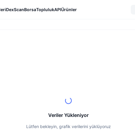
eri
DexScan
Borsa
Topluluk
API
Ürünler
Veriler Yükleniyor
Lütfen bekleyin, grafik verilerini yüklüyoruz