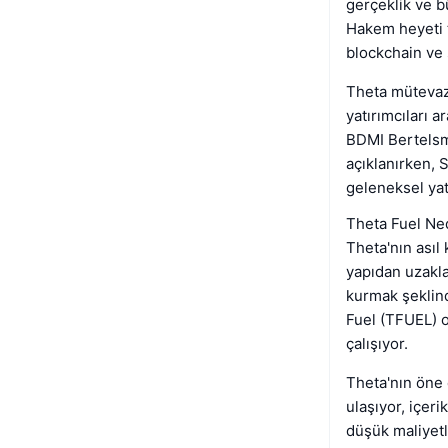
gerçeklik ve b
Hakem heyeti t
blockchain ve 
Theta mütevazı
yatırımcıları 
BDMI Bertelsm
açıklanırken, 
geleneksel yatı
Theta Fuel Ne
Theta'nın asıl 
yapıdan uzaklaş
kurmak şeklind
Fuel (TFUEL) o
çalışıyor.
Theta'nın öne 
ulaşıyor, içeri
düşük maliyetle