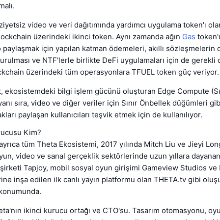
malı.
yetsiz video ve veri dağıtımında yardımcı uygulama token'ı ola
ockchain üzerindeki ikinci token. Aynı zamanda ağın
Gas
token'ı
 paylaşmak için yapılan katman ödemeleri, akıllı sözleşmelerin 
kurulması ve NTF'lerle birlikte DeFi uygulamaları için de gerekli 
ockchain üzerindeki tüm operasyonlara TFUEL token güç veriyor.
, ekosistemdeki bilgi işlem gücünü oluşturan Edge Compute (Sın
anı sıra, video ve diğer veriler için Sınır Önbellek düğümleri gib
kları paylaşan kullanıcıları teşvik etmek için de kullanılıyor.
rucusu Kim?
ayrıca tüm Theta Ekosistemi, 2017 yılında Mitch Liu ve Jieyi Lon
oyun, video ve sanal gerçeklik sektörlerinde uzun yıllara dayana
şirketi Tapjoy, mobil sosyal oyun girişimi Gameview Studios v
ine inşa edilen ilk canlı yayın platformu olan THETA.tv gibi oluş
 konumunda.
eta'nın ikinci kurucu ortağı ve CTO'su. Tasarım otomasyonu, oyu