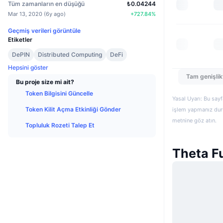
Tüm zamanların en düşüğü
₺0.04244
Mar 13, 2020
(
6y ago
)
+
727.84
%
Geçmiş verileri görüntüle
Etiketler
DePIN
Distributed Computing
DeFi
Hepsini göster
Tam genişlik
Bu proje size mi ait?
Token Bilgisini Güncelle
Yasal Uyarı: Bu sayf
Token Kilit Açma Etkinliği Gönder
işlem yapmanız duru
metnine göz atın.
Topluluk Rozeti Talep Et
Theta Fu