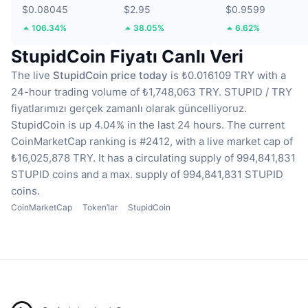
$0.08045
$2.95
$0.9599
106.34%
38.05%
6.62%
StupidCoin Fiyatı Canlı Veri
The live
StupidCoin price today
is ₺0.016109 TRY with a
24-hour trading volume of ₺1,748,063 TRY.
STUPID / TRY
fiyatlarımızı gerçek zamanlı olarak güncelliyoruz.
StupidCoin is up 4.04% in the last 24 hours.
The current
CoinMarketCap ranking is #2412, with a live market cap of
₺16,025,878 TRY.
It has a circulating supply of 994,841,831
STUPID coins
and a max. supply of 994,841,831 STUPID
coins.
CoinMarketCap
Token’lar
StupidCoin