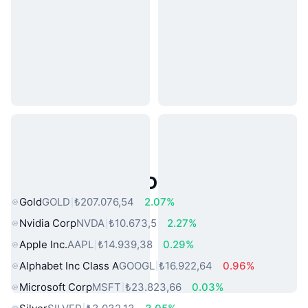
Popüler Gerçek Dünya Varlıkları
Gold
GOLD
₺207.076,54
2.07%
Nvidia Corp
NVDA
₺10.673,5
2.27%
Apple Inc.
AAPL
₺14.939,38
0.29%
Alphabet Inc Class A
GOOGL
₺16.922,64
0.96%
Microsoft Corp
MSFT
₺23.823,66
0.03%