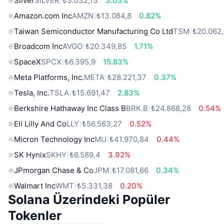
Silver
SILVER
₺3.032,13
3.05%
Amazon.com Inc
AMZN
₺13.084,8
0.82%
Taiwan Semiconductor Manufacturing Co Ltd
TSM
₺20.062
Broadcom Inc
AVGO
₺20.349,85
1.71%
SpaceX
SPCX
₺6.395,9
15.83%
Meta Platforms, Inc.
META
₺28.221,37
0.37%
Tesla, Inc.
TSLA
₺15.691,47
2.83%
Berkshire Hathaway Inc Class B
BRK.B
₺24.868,28
0.54%
Eli Lilly And Co
LLY
₺56.563,27
0.52%
Micron Technology Inc
MU
₺41.970,84
0.44%
SK Hynix
SKHY
₺6.589,4
3.92%
JPmorgan Chase & Co
JPM
₺17.081,66
0.34%
Walmart Inc
WMT
₺5.331,38
0.20%
Solana Üzerindeki Popüler
Tokenler