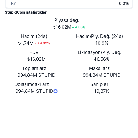
TRY
Popüler
Kripto ETF'leri
Öğren
CMC Model Bağlam Protokolü
StupidCoin istatistikleri
Yeni
Piyasa değ.
Bitcoin ETF'leri
x402
Haber
₺16,02M
4.03%
Kripto
Ethereum ETF'leri
Hacim (24s)
Hacim/Piy. Değ. (24s)
Akademi
₺1,74M
10,9%
24.89%
Siyaset
FDV
Likidasyon/Piy. Değ.
Teknik analiz
Araştırma
₺16,02M
46.56%
Spor
Toplam arz
Maks. arz
RSI
Videolar
994,84M STUPID
994.84M STUPID
Finans
MACD
Dolaşımdaki arz
Sahipler
Sözlük
994,84M STUPID
19,87K
Teknoloji
Web sitesi
Website
Türevler
Kampanyalar
Sosyal ağlar
NFT
Genel Bakış
Sözleşmeler
9RjwNo...ddpump
Airdrop
Gezginler
solscan.io
Genel NFT İstatistikleri
Tasfiyeler
Elmas Ödülleri
Cüzdanlar