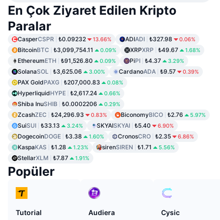
En Çok Ziyaret Edilen Kripto
Paralar
Casper
CSPR
₺0.09232
ADI
ADI
₺327.98
13.66%
0.06%
Bitcoin
BTC
₺3,099,754.11
XRP
XRP
₺49.67
0.09%
1.68%
Ethereum
ETH
₺91,526.80
Pi
PI
₺4.37
0.09%
3.29%
Solana
SOL
₺3,625.06
Cardano
ADA
₺9.57
3.00%
0.39%
PAX Gold
PAXG
₺207,000.83
0.08%
Hyperliquid
HYPE
₺2,617.24
0.66%
Shiba Inu
SHIB
₺0.0002206
0.29%
Zcash
ZEC
₺24,296.93
Biconomy
BICO
₺2.76
0.83%
5.97%
Sui
SUI
₺33.13
SKYAI
SKYAI
₺5.40
3.24%
6.90%
Dogecoin
DOGE
₺3.38
Cronos
CRO
₺2.35
1.60%
6.86%
Kaspa
KAS
₺1.28
siren
SIREN
₺1.71
1.23%
5.56%
Stellar
XLM
₺7.87
1.91%
Popüler
Tutorial
Audiera
Cysic