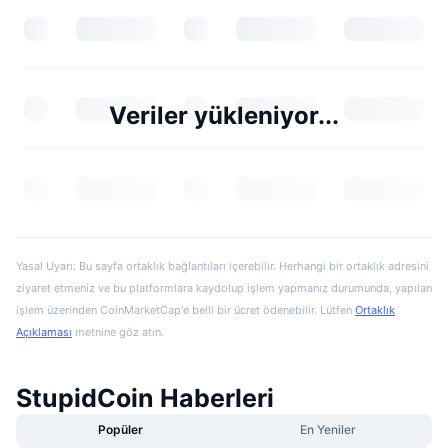
Veriler yükleniyor...
Yasal Uyarı: Bu sayfa ortaklık bağlantıları içerebilir. Herhangi bir ortaklık adresini
ziyaret etmeniz ve bu platformlara kaydolup işlem yapmanız durumunda, yapılan
işlem üzerinden CoinMarketCap'e belli bir ücret ödenebilir. Lütfen
Ortaklık
Açıklaması
metnine göz atın.
StupidCoin Haberleri
Popüler
En Yeniler