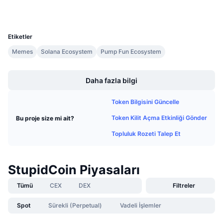
Gelecek Satışlar
Fonlama Oranları
Öğren & Kazan
UCID
35650
Etiketler
Takvimler
Memes
Solana Ecosystem
Pump Fun Ecosystem
Boost
ICO Takvimi
Daha fazla bilgi
Etkinlik Takvimi
Token Bilgisini Güncelle
Token Kilit Açma Etkinliği Gönder
Bu proje size mi ait?
Topluluk Rozeti Talep Et
StupidCoin Piyasaları
Tümü
CEX
DEX
Filtreler
Spot
Sürekli (Perpetual)
Vadeli İşlemler