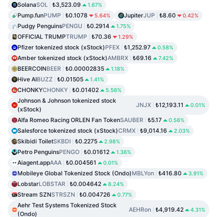
Solana
SOL
₺3,523.09
1.67%
Pump.fun
PUMP
₺0.1078
Jupiter
JUP
₺8.60
5.64%
0.42%
Pudgy Penguins
PENGU
₺0.2914
1.75%
OFFICIAL TRUMP
TRUMP
₺70.36
1.29%
Pfizer tokenized stock (xStock)
PFEX
₺1,252.97
0.58%
Amber tokenized stock (xStock)
AMBRX
₺69.16
7.42%
BEERCOIN
BEER
₺0.00002835
1.18%
Hive AI
BUZZ
₺0.01505
1.41%
CHONKY
CHONKY
₺0.01402
5.56%
Johnson & Johnson tokenized stock
JNJX
₺12,193.11
0.01%
(xStock)
Alfa Romeo Racing ORLEN Fan Token
SAUBER
₺5.17
0.56%
Salesforce tokenized stock (xStock)
CRMX
₺9,014.16
2.03%
Skibidi Toilet
SKBDI
₺0.2275
2.98%
Petro Penguins
PENGO
₺0.01612
1.36%
Aiagent.app
AAA
₺0.004561
0.01%
Mobileye Global Tokenized Stock (Ondo)
MBLYon
₺416.80
3.91%
Lobstar
LOBSTAR
₺0.004642
8.24%
Stream SZN
STRSZN
₺0.004726
0.77%
Aehr Test Systems Tokenized Stock
AEHRon
₺4,919.42
4.31%
(Ondo)