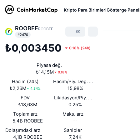
Kripto Para Birimleri
Gösterge Panell
ROOBEE
ROOBEE
8K
#2470
₺0,003450
0.18%
(
24h
)
Piyasa değ.
₺14,15M
0.18%
Hacim (24s)
Hacim/Piy. Değ. (24s)
₺2,26M
15,98%
4.84%
FDV
Likidasyon/Piy. Değ.
₺18,63M
0.25%
Toplam arz
Maks. arz
5,4B ROOBEE
--
Dolaşımdaki arz
Sahipler
4,1B ROOBEE
7,24K