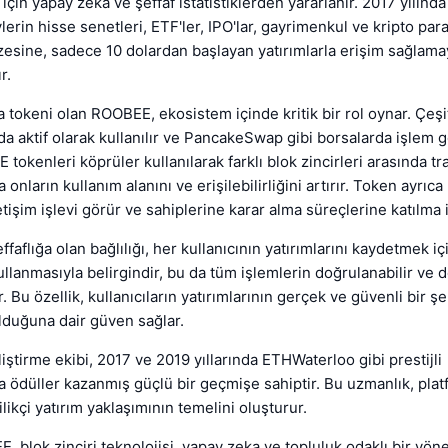
için yapay zeka ve şeffaf istatistiklerden yararlanır. 2017 yılınd
erin hisse senetleri, ETF'ler, IPO'lar, gayrimenkul ve kripto para
zesine, sadece 10 dolardan başlayan yatırımlarla erişim sağlama
r.
 tokeni olan ROOBEE, ekosistem içinde kritik bir rol oynar. Çeşi
a aktif olarak kullanılır ve PancakeSwap gibi borsalarda işlem gö
tokenleri köprüler kullanılarak farklı blok zincirleri arasında tr
da onların kullanım alanını ve erişilebilirliğini artırır. Token ayr
tişim işlevi görür ve sahiplerine karar alma süreçlerine katılma 
aflığa olan bağlılığı, her kullanıcının yatırımlarını kaydetmek içi
kullanmasıyla belirgindir, bu da tüm işlemlerin doğrulanabilir ve 
. Bu özellik, kullanıcıların yatırımlarının gerçek ve güvenli bir şe
lduğuna dair güven sağlar.
iştirme ekibi, 2017 ve 2019 yıllarında ETHWaterloo gibi prestijli
 ödüller kazanmış güçlü bir geçmişe sahiptir. Bu uzmanlık, pla
likçi yatırım yaklaşımının temelini oluşturur.
, blok zinciri teknolojisi, yapay zeka ve topluluk odaklı bir yön