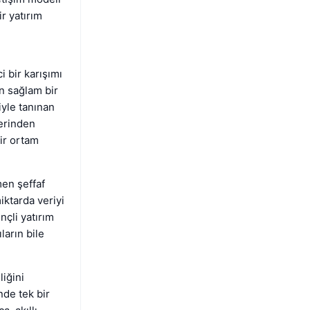
ir yatırım
 bir karışımı
n sağlam bir
iyle tanınan
lerinden
bir ortam
en şeffaf
iktarda veriyi
nçli yatırım
ların bile
iğini
nde tek bir