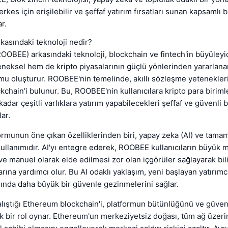
erkes için erişilebilir ve şeffaf yatırım fırsatları sunan kapsamlı b
r.
asındaki teknoloji nedir?
OBEE) arkasındaki teknoloji, blockchain ve fintech'in büyüleyici
neksel hem de kripto piyasalarının güçlü yönlerinden yararlana
rmu oluşturur. ROOBEE'nin temelinde, akıllı sözleşme yetenekler
chain'i bulunur. Bu, ROOBEE'nin kullanıcılara kripto para birim
adar çeşitli varlıklara yatırım yapabilecekleri şeffaf ve güvenli 
ar.
munun öne çıkan özelliklerinden biri, yapay zeka (AI) ve tamam
 kullanımıdır. AI'yı entegre ederek, ROOBEE kullanıcıların büyük m
ve manuel olarak elde edilmesi zor olan içgörüler sağlayarak bili
arına yardımcı olur. Bu AI odaklı yaklaşım, yeni başlayan yatırımcı
ında daha büyük bir güvenle gezinmelerini sağlar.
ıştığı Ethereum blockchain'i, platformun bütünlüğünü ve güvenl
k bir rol oynar. Ethereum'un merkeziyetsiz doğası, tüm ağ üzeri