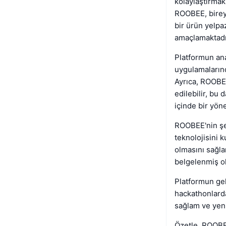
kolaylaştırmak 
ROOBEE, bireyl
bir ürün yelpa
amaçlamaktadı
Platformun ana
uygulamalarınd
Ayrıca, ROOBEE 
edilebilir, bu 
içinde bir yöne
ROOBEE'nin şeff
teknolojisini 
olmasını sağlar
belgelenmiş o
Platformun gel
hackathonlarda
sağlam ve yeni
Özetle, ROOBEE