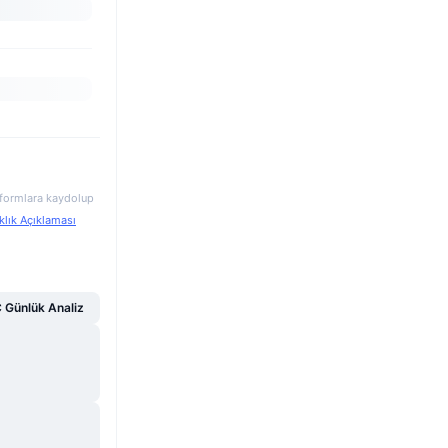
atformlara kaydolup
klık Açıklaması
Günlük Analiz