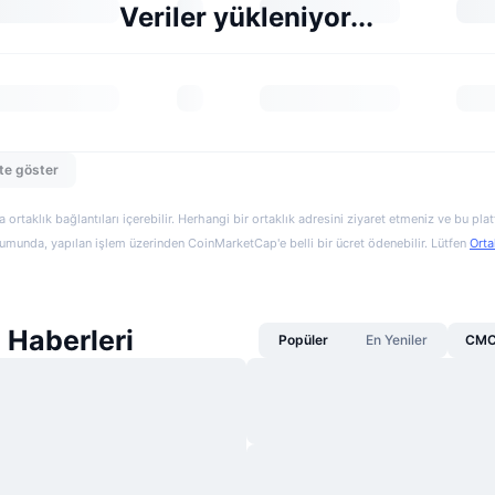
Veriler yükleniyor...
te göster
a ortaklık bağlantıları içerebilir. Herhangi bir ortaklık adresini ziyaret etmeniz ve bu pl
munda, yapılan işlem üzerinden CoinMarketCap'e belli bir ücret ödenebilir. Lütfen
Orta
Haberleri
Popüler
En Yeniler
CMC 