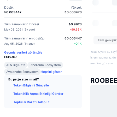
Düşük
Yüksek
₺0.003447
₺0.003473
Tüm zamanların zirvesi
₺0.9923
May 03, 2021
(
5y ago
)
-99.65
%
Tüm zamanların en düşüğü
₺0.003447
Tam genişlik
Aug 05, 2026
(
1h ago
)
+
0.1
%
Yasal Uyarı: Bu sayf
Geçmiş verileri görüntüle
Etiketler
işlem yapmanız duru
metnine göz atın.
AI & Big Data
Ethereum Ecosystem
Avalanche Ecosystem
Hepsini göster
ROOBEE 
Bu proje size mi ait?
Token Bilgisini Güncelle
Token Kilit Açma Etkinliği Gönder
Topluluk Rozeti Talep Et