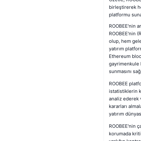
birleştirerek h
platformu suna
ROOBEE'nin ark
ROOBEE'nin (RO
olup, hem gele
yatırım platfo
Ethereum block
gayrimenkule k
sunmasını sağl
ROOBEE platfor
istatistiklerin
analiz ederek 
kararları almal
yatırım dünyas
ROOBEE'nin çal
korumada kriti