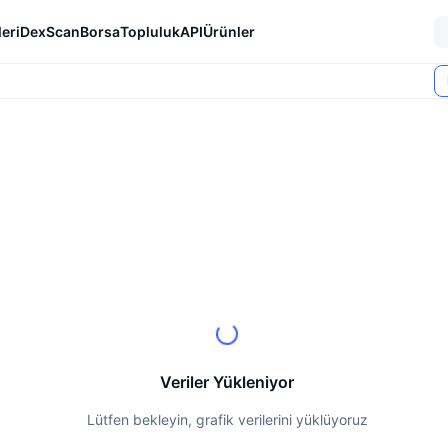
eri
DexScan
Borsa
Topluluk
API
Ürünler
Veriler Yükleniyor
Lütfen bekleyin, grafik verilerini yüklüyoruz