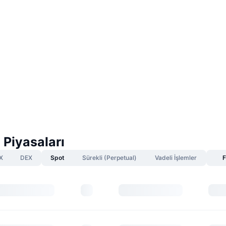
Piyasaları
X
DEX
Spot
Sürekli (Perpetual)
Vadeli İşlemler
F