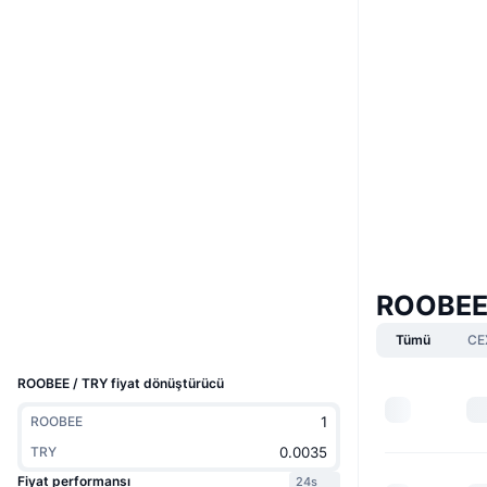
Boost
Web sitesi
Website
Whitepaper
Sosyal ağlar
0xa31b...3891aa
Sözleşmeler
3.2
Derecelendirme (CertiK)
etherscan.io
Gezginler
ROOBEE 
Cüzdanlar
Tümü
CE
UCID
4804
ROOBEE / TRY fiyat dönüştürücü
ROOBEE
TRY
Fiyat performansı
24s