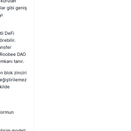
a kurulan
lar gibi geniş
yı
tli DeFi
rebilir.
ansfer
ıca Roobee DAO
imkanı tanır.
n blok zinciri
değiştirilemez
kilde
tformun
etişim modeli