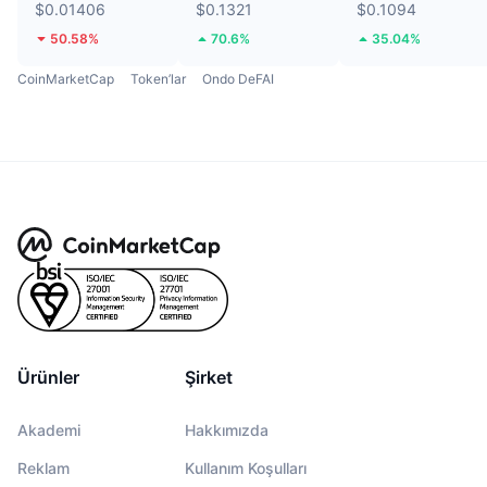
$0.01406
$0.1321
$0.1094
50.58%
70.6%
35.04%
CoinMarketCap
Token’lar
Ondo DeFAI
Ürünler
Şirket
Akademi
Hakkımızda
Reklam
Kullanım Koşulları