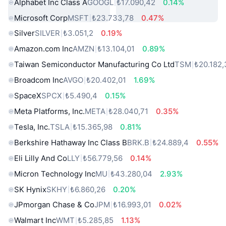
Alphabet Inc Class A
GOOGL
₺17.090,42
0.14%
Microsoft Corp
MSFT
₺23.733,78
0.47%
Silver
SILVER
₺3.051,2
0.19%
Amazon.com Inc
AMZN
₺13.104,01
0.89%
Taiwan Semiconductor Manufacturing Co Ltd
TSM
₺20.182
Broadcom Inc
AVGO
₺20.402,01
1.69%
SpaceX
SPCX
₺5.490,4
0.15%
Meta Platforms, Inc.
META
₺28.040,71
0.35%
Tesla, Inc.
TSLA
₺15.365,98
0.81%
Berkshire Hathaway Inc Class B
BRK.B
₺24.889,4
0.55%
Eli Lilly And Co
LLY
₺56.779,56
0.14%
Micron Technology Inc
MU
₺43.280,04
2.93%
SK Hynix
SKHY
₺6.860,26
0.20%
JPmorgan Chase & Co
JPM
₺16.993,01
0.02%
Walmart Inc
WMT
₺5.285,85
1.13%