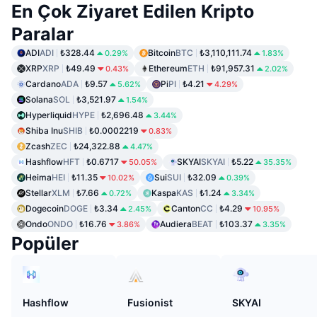
En Çok Ziyaret Edilen Kripto
Paralar
ADI
ADI
₺328.44
Bitcoin
BTC
₺3,110,111.74
0.29%
1.83%
XRP
XRP
₺49.49
Ethereum
ETH
₺91,957.31
0.43%
2.02%
Cardano
ADA
₺9.57
Pi
PI
₺4.21
5.62%
4.29%
Solana
SOL
₺3,521.97
1.54%
Hyperliquid
HYPE
₺2,696.48
3.44%
Shiba Inu
SHIB
₺0.0002219
0.83%
Zcash
ZEC
₺24,322.88
4.47%
Hashflow
HFT
₺0.6717
SKYAI
SKYAI
₺5.22
50.05%
35.35%
Heima
HEI
₺11.35
Sui
SUI
₺32.09
10.02%
0.39%
Stellar
XLM
₺7.66
Kaspa
KAS
₺1.24
0.72%
3.34%
Dogecoin
DOGE
₺3.34
Canton
CC
₺4.29
2.45%
10.95%
Ondo
ONDO
₺16.76
Audiera
BEAT
₺103.37
3.86%
3.35%
Popüler
Hashflow
Fusionist
SKYAI