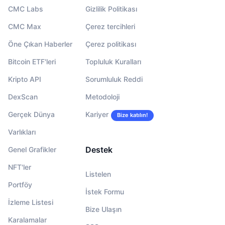
CMC Labs
Gizlilik Politikası
CMC Max
Çerez tercihleri
Öne Çıkan Haberler
Çerez politikası
Bitcoin ETF'leri
Topluluk Kuralları
Kripto API
Sorumluluk Reddi
DexScan
Metodoloji
Gerçek Dünya
Kariyer
Bize katılın!
Varlıkları
Destek
Genel Grafikler
NFT'ler
Listelen
Portföy
İstek Formu
İzleme Listesi
Bize Ulaşın
Karalamalar