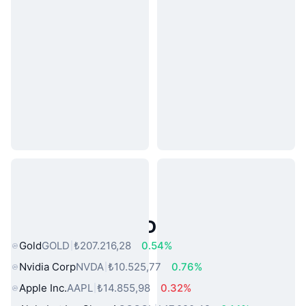
Popüler Gerçek Dünya Varlıkları
Gold
GOLD
₺207.216,28
0.54%
Nvidia Corp
NVDA
₺10.525,77
0.76%
Apple Inc.
AAPL
₺14.855,98
0.32%