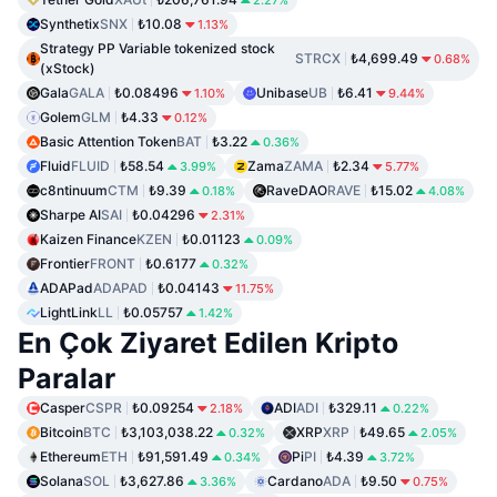
2.27%
Synthetix
SNX
₺10.08
1.13%
Strategy PP Variable tokenized stock
STRCX
₺4,699.49
0.68%
(xStock)
Gala
GALA
₺0.08496
Unibase
UB
₺6.41
1.10%
9.44%
Golem
GLM
₺4.33
0.12%
Basic Attention Token
BAT
₺3.22
0.36%
Fluid
FLUID
₺58.54
Zama
ZAMA
₺2.34
3.99%
5.77%
c8ntinuum
CTM
₺9.39
RaveDAO
RAVE
₺15.02
0.18%
4.08%
Sharpe AI
SAI
₺0.04296
2.31%
Kaizen Finance
KZEN
₺0.01123
0.09%
Frontier
FRONT
₺0.6177
0.32%
ADAPad
ADAPAD
₺0.04143
11.75%
LightLink
LL
₺0.05757
1.42%
En Çok Ziyaret Edilen Kripto
Paralar
Casper
CSPR
₺0.09254
ADI
ADI
₺329.11
2.18%
0.22%
Bitcoin
BTC
₺3,103,038.22
XRP
XRP
₺49.65
0.32%
2.05%
Ethereum
ETH
₺91,591.49
Pi
PI
₺4.39
0.34%
3.72%
Solana
SOL
₺3,627.86
Cardano
ADA
₺9.50
3.36%
0.75%