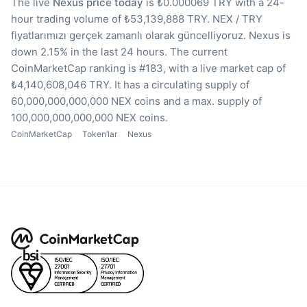
The live
Nexus price today
is ₺0.000069 TRY with a 24-
hour trading volume of ₺53,139,888 TRY.
NEX / TRY
fiyatlarımızı gerçek zamanlı olarak güncelliyoruz.
Nexus is
down 2.15% in the last 24 hours.
The current
CoinMarketCap ranking is #183, with a live market cap of
₺4,140,608,046 TRY.
It has a circulating supply of
60,000,000,000,000 NEX coins
and a max. supply of
100,000,000,000,000 NEX coins.
CoinMarketCap
Token’lar
Nexus