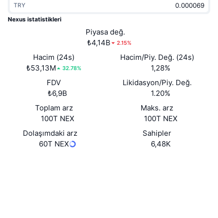
TRY
Popüler
Kripto ETF'leri
Öğren
CMC Model Bağlam Protokolü
Nexus istatistikleri
Yeni
Piyasa değ.
Bitcoin ETF'leri
x402
Haber
₺4,14B
2.15%
Kripto
Ethereum ETF'leri
Hacim (24s)
Hacim/Piy. Değ. (24s)
Akademi
₺53,13M
1,28%
32.78%
Siyaset
FDV
Likidasyon/Piy. Değ.
Teknik analiz
Araştırma
₺6,9B
1.20%
Spor
Toplam arz
Maks. arz
RSI
Videolar
100T NEX
100T NEX
Finans
MACD
Dolaşımdaki arz
Sahipler
Sözlük
60T NEX
6,48K
Teknoloji
Web sitesi
Website
Whitepaper
Türevler
Kampanyalar
NFT
Sosyal ağlar
Genel Bakış
Airdrop
Genel NFT İstatistikleri
0xf57D...569Ec5
Sözleşmeler
Tasfiyeler
Elmas Ödülleri