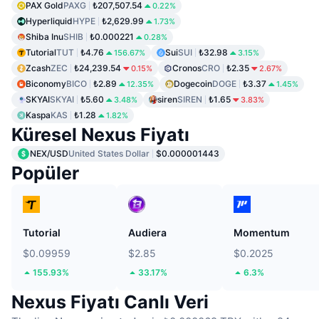
PAX Gold
PAXG
₺207,507.54
0.22%
Hyperliquid
HYPE
₺2,629.99
1.73%
Shiba Inu
SHIB
₺0.000221
0.28%
Tutorial
TUT
₺4.76
Sui
SUI
₺32.98
156.67%
3.15%
Zcash
ZEC
₺24,239.54
Cronos
CRO
₺2.35
0.15%
2.67%
Biconomy
BICO
₺2.89
Dogecoin
DOGE
₺3.37
12.35%
1.45%
SKYAI
SKYAI
₺5.60
siren
SIREN
₺1.65
3.48%
3.83%
Kaspa
KAS
₺1.28
1.82%
Küresel Nexus Fiyatı
NEX/USD
United States Dollar
$0.000001443
Popüler
Tutorial
Audiera
Momentum
$0.09959
$2.85
$0.2025
155.93%
33.17%
6.3%
Nexus Fiyatı Canlı Veri