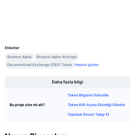
3.7
Gelecek Satışlar
Derecelendirme (CertiK)
Fonlama Oranları
Öğren & Kazan
etherscan.io
Gezginler
Takvimler
Cüzdanlar
UCID
39965
ICO Takvimi
Etiketler
Binance Alpha
Binance Alpha Airdrops
Etkinlik Takvimi
Decentralized Exchange (DEX) Token
Hepsini göster
Boost
Daha fazla bilgi
Token Bilgisini Güncelle
Token Kilit Açma Etkinliği Gönder
Bu proje size mi ait?
Topluluk Rozeti Talep Et