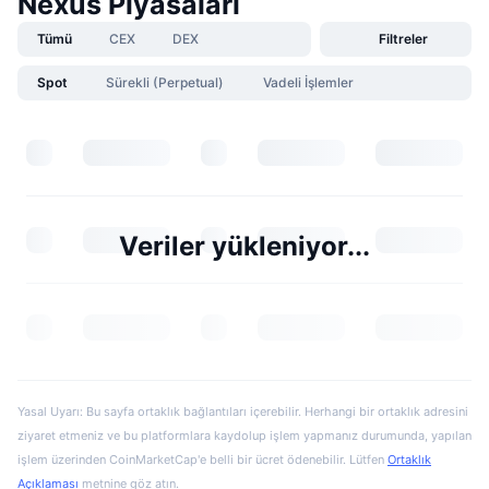
Nexus Piyasaları
Tümü
CEX
DEX
Filtreler
Spot
Sürekli (Perpetual)
Vadeli İşlemler
Veriler yükleniyor...
Yasal Uyarı: Bu sayfa ortaklık bağlantıları içerebilir. Herhangi bir ortaklık adresini
ziyaret etmeniz ve bu platformlara kaydolup işlem yapmanız durumunda, yapılan
işlem üzerinden CoinMarketCap'e belli bir ücret ödenebilir. Lütfen
Ortaklık
Açıklaması
metnine göz atın.