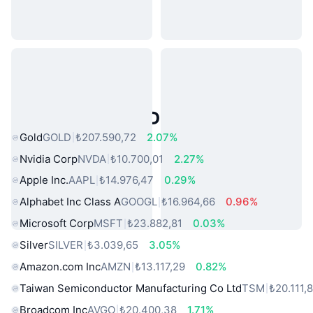
Popüler Gerçek Dünya Varlıkları
Gold
GOLD
₺207.590,72
2.07%
Nvidia Corp
NVDA
₺10.700,01
2.27%
Apple Inc.
AAPL
₺14.976,47
0.29%
Alphabet Inc Class A
GOOGL
₺16.964,66
0.96%
Microsoft Corp
MSFT
₺23.882,81
0.03%
Silver
SILVER
₺3.039,65
3.05%
Amazon.com Inc
AMZN
₺13.117,29
0.82%
Taiwan Semiconductor Manufacturing Co Ltd
TSM
₺20.111,
Broadcom Inc
AVGO
₺20.400,38
1.71%