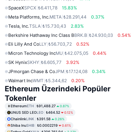
SpaceX
SPCX
₺6.411,78
15.83%
Meta Platforms, Inc.
META
₺28.291,44
0.37%
Tesla, Inc.
TSLA
₺15.730,43
2.83%
Berkshire Hathaway Inc Class B
BRK.B
₺24.930,03
0.54%
Eli Lilly And Co
LLY
₺56.703,72
0.52%
Micron Technology Inc
MU
₺42.075,05
0.44%
SK Hynix
SKHY
₺6.605,77
3.92%
JPmorgan Chase & Co
JPM
₺17.124,08
0.34%
Walmart Inc
WMT
₺5.344,62
0.20%
Ethereum Üzerindeki Popüler
Tokenler
Ethereum
ETH
₺91,488.27
0.87%
UNUS SED LEO
LEO
₺464.52
0.12%
Chainlink
LINK
₺391.58
0.26%
Shiba Inu
SHIB
₺0.0002219
0.61%
Tether Gold
XAUt
₺206,761.94