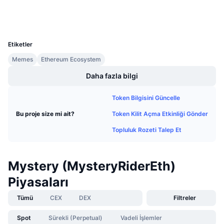
Gezginler
etherscan.io
Gelecek Satışlar
Cüzdanlar
Fonlama Oranları
Öğren & Kazan
UCID
39900
Etiketler
Takvimler
Memes
Ethereum Ecosystem
ICO Takvimi
Daha fazla bilgi
Etkinlik Takvimi
Token Bilgisini Güncelle
Token Kilit Açma Etkinliği Gönder
Bu proje size mi ait?
Topluluk Rozeti Talep Et
Mystery (MysteryRiderEth)
Piyasaları
Tümü
CEX
DEX
Filtreler
Spot
Sürekli (Perpetual)
Vadeli İşlemler