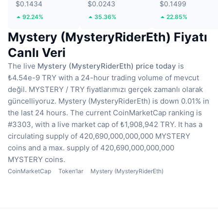
$0.1434
$0.0243
$0.1499
92.24%
35.36%
22.85%
Mystery (MysteryRiderEth) Fiyatı
Canlı Veri
The live
Mystery (MysteryRiderEth) price today
is
₺4.54e-9 TRY with a 24-hour trading volume of mevcut
değil.
MYSTERY / TRY fiyatlarımızı gerçek zamanlı olarak
güncelliyoruz.
Mystery (MysteryRiderEth) is down 0.01% in
the last 24 hours.
The current CoinMarketCap ranking is
#3303, with a live market cap of ₺1,908,942 TRY.
It has a
circulating supply of 420,690,000,000,000 MYSTERY
coins
and a max. supply of 420,690,000,000,000
MYSTERY coins.
CoinMarketCap
Token’lar
Mystery (MysteryRiderEth)