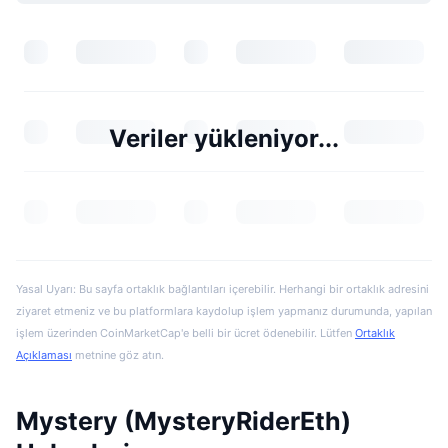
Veriler yükleniyor...
Yasal Uyarı: Bu sayfa ortaklık bağlantıları içerebilir. Herhangi bir ortaklık adresini
ziyaret etmeniz ve bu platformlara kaydolup işlem yapmanız durumunda, yapılan
işlem üzerinden CoinMarketCap'e belli bir ücret ödenebilir. Lütfen
Ortaklık
Açıklaması
metnine göz atın.
Mystery (MysteryRiderEth)