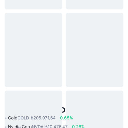
Popüler Gerçek Dünya Varlıkları
Gold
GOLD
₺205.971,64
0.65%
Nvidia Corp
NVDA
₺10.476,47
0.28%