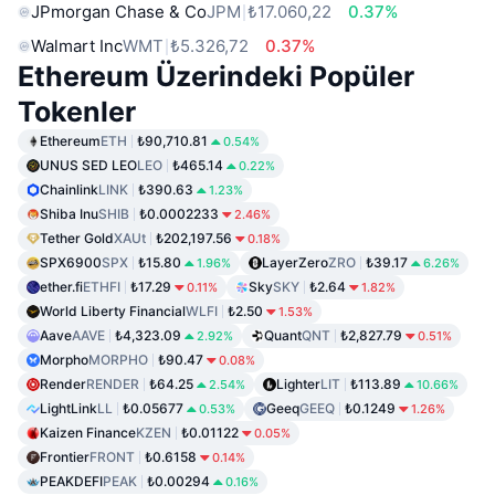
JPmorgan Chase & Co
JPM
₺17.060,22
0.37%
Walmart Inc
WMT
₺5.326,72
0.37%
Ethereum Üzerindeki Popüler
Tokenler
Ethereum
ETH
₺90,710.81
0.54%
UNUS SED LEO
LEO
₺465.14
0.22%
Chainlink
LINK
₺390.63
1.23%
Shiba Inu
SHIB
₺0.0002233
2.46%
Tether Gold
XAUt
₺202,197.56
0.18%
SPX6900
SPX
₺15.80
LayerZero
ZRO
₺39.17
1.96%
6.26%
ether.fi
ETHFI
₺17.29
Sky
SKY
₺2.64
0.11%
1.82%
World Liberty Financial
WLFI
₺2.50
1.53%
Aave
AAVE
₺4,323.09
Quant
QNT
₺2,827.79
2.92%
0.51%
Morpho
MORPHO
₺90.47
0.08%
Render
RENDER
₺64.25
Lighter
LIT
₺113.89
2.54%
10.66%
LightLink
LL
₺0.05677
Geeq
GEEQ
₺0.1249
0.53%
1.26%
Kaizen Finance
KZEN
₺0.01122
0.05%
Frontier
FRONT
₺0.6158
0.14%
PEAKDEFI
PEAK
₺0.00294
0.16%