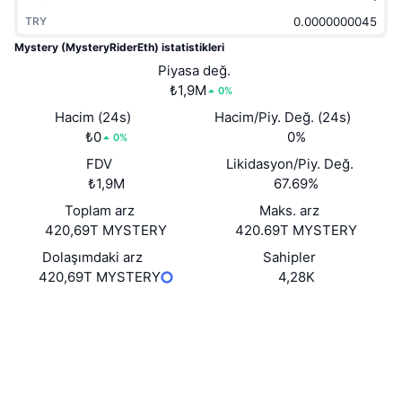
Popüler
Kripto ETF'leri
TRY
Öğren
CMC Model Bağlam Protokolü
Mystery (MysteryRiderEth) istatistikleri
Yeni
Bitcoin ETF'leri
Piyasa değ.
x402
Haber
₺1,9M
0%
Kripto
Ethereum ETF'leri
Hacim (24s)
Akademi
Hacim/Piy. Değ. (24s)
₺0
0%
0%
Siyaset
Teknik analiz
Araştırma
FDV
Likidasyon/Piy. Değ.
₺1,9M
67.69%
Spor
RSI
Videolar
Toplam arz
Maks. arz
420,69T MYSTERY
420.69T MYSTERY
Finans
MACD
Sözlük
Dolaşımdaki arz
Sahipler
Teknoloji
420,69T MYSTERY
4,28K
Türevler
Kampanyalar
Web sitesi
Website
NFT
Sosyal ağlar
Genel Bakış
Airdrop
Sözleşmeler
0x4554...69fc21
Genel NFT İstatistikleri
3.2
Derecelendirme (CertiK)
Tasfiyeler
Elmas Ödülleri