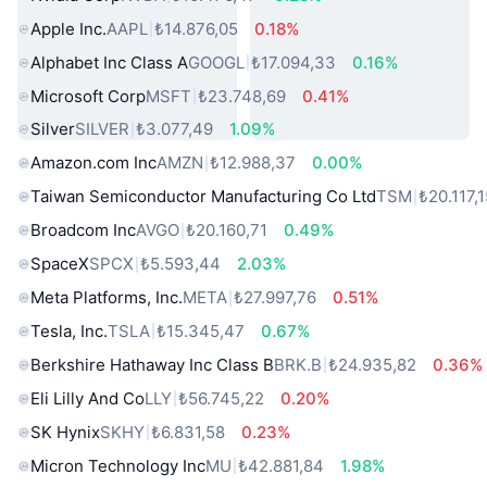
Apple Inc.
AAPL
₺14.876,05
0.18%
Alphabet Inc Class A
GOOGL
₺17.094,33
0.16%
Microsoft Corp
MSFT
₺23.748,69
0.41%
Silver
SILVER
₺3.077,49
1.09%
Amazon.com Inc
AMZN
₺12.988,37
0.00%
Taiwan Semiconductor Manufacturing Co Ltd
TSM
₺20.117,
Broadcom Inc
AVGO
₺20.160,71
0.49%
SpaceX
SPCX
₺5.593,44
2.03%
Meta Platforms, Inc.
META
₺27.997,76
0.51%
Tesla, Inc.
TSLA
₺15.345,47
0.67%
Berkshire Hathaway Inc Class B
BRK.B
₺24.935,82
0.36%
Eli Lilly And Co
LLY
₺56.745,22
0.20%
SK Hynix
SKHY
₺6.831,58
0.23%
Micron Technology Inc
MU
₺42.881,84
1.98%