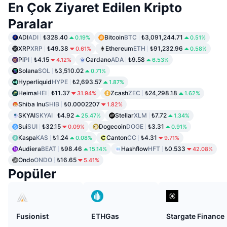
En Çok Ziyaret Edilen Kripto
Paralar
ADI
ADI
₺328.40
Bitcoin
BTC
₺3,091,244.71
0.19%
0.51%
XRP
XRP
₺49.38
Ethereum
ETH
₺91,232.96
0.61%
0.58%
Pi
PI
₺4.15
Cardano
ADA
₺9.58
4.12%
6.53%
Solana
SOL
₺3,510.02
0.71%
Hyperliquid
HYPE
₺2,693.57
1.87%
Heima
HEI
₺11.37
Zcash
ZEC
₺24,298.18
31.94%
1.62%
Shiba Inu
SHIB
₺0.0002207
1.82%
SKYAI
SKYAI
₺4.92
Stellar
XLM
₺7.72
25.47%
1.34%
Sui
SUI
₺32.15
Dogecoin
DOGE
₺3.31
0.09%
0.91%
Kaspa
KAS
₺1.24
Canton
CC
₺4.31
0.08%
9.71%
Audiera
BEAT
₺98.46
Hashflow
HFT
₺0.533
15.14%
42.08%
Ondo
ONDO
₺16.65
5.41%
Popüler
Fusionist
ETHGas
Stargate Finance