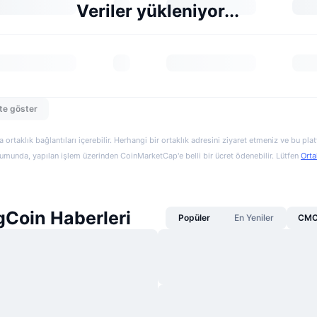
Veriler yükleniyor...
te göster
a ortaklık bağlantıları içerebilir. Herhangi bir ortaklık adresini ziyaret etmeniz ve bu pl
munda, yapılan işlem üzerinden CoinMarketCap'e belli bir ücret ödenebilir. Lütfen
Orta
Coin Haberleri
Popüler
En Yeniler
CMC 