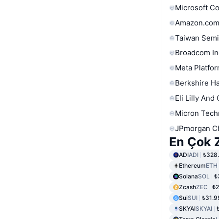
Microsoft C
Amazon.com
Taiwan Semi
Broadcom In
Meta Platfor
Berkshire Ha
Eli Lilly And
Micron Tech
JPmorgan C
En Çok Z
ADI
ADI
₺328
Ethereum
ETH
Solana
SOL
₺
Zcash
ZEC
₺2
Sui
SUI
₺31.9
SKYAI
SKYAI