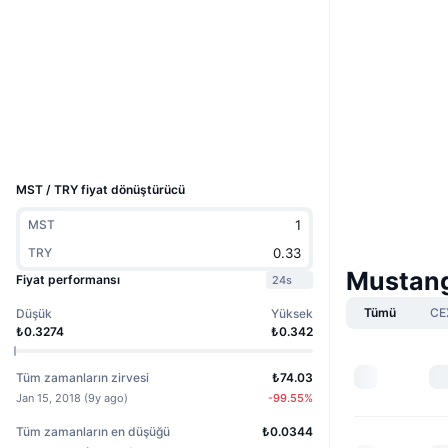
Web sitesi
Website
Whitepaper
Sosyal ağlar
2.8
Derecelendirme (CertiK)
chainz.cryptoid.info
Gezginler
UCID
1396
MST / TRY fiyat dönüştürücü
MST
TRY
Mustang
Fiyat performansı
24s
Tümü
CE
Düşük
Yüksek
₺0.3274
₺0.342
Tüm zamanların zirvesi
₺74.03
Jan 15, 2018
(
9y ago
)
-99.55
%
Tüm zamanların en düşüğü
₺0.0344