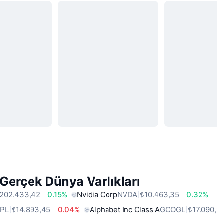
Gerçek Dünya Varlıkları
202.433,42
0.15%
Nvidia Corp
NVDA
₺10.463,35
0.32%
PL
₺14.893,45
0.04%
Alphabet Inc Class A
GOOGL
₺17.090