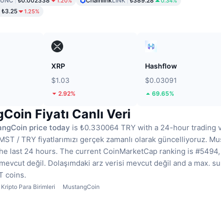
LUNC
₺0.002338
Chainlink
LINK
₺389.28
1.20%
0.34%
₺3.25
1.25%
XRP
Hashflow
$1.03
$0.03091
2.92%
69.65%
oin Fiyatı Canlı Veri
ngCoin price today
is ₺0.330064 TRY with a 24-hour trading 
MST / TRY fiyatlarımızı gerçek zamanlı olarak güncelliyoruz.
Mu
he last 24 hours.
The current CoinMarketCap ranking is #5494, 
mevcut değil.
Dolaşımdaki arz verisi mevcut değil
and a max. su
 coins.
Kripto Para Birimleri
MustangCoin