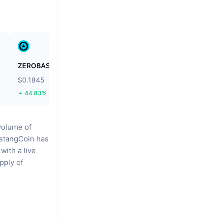
ZEROBASE
Fusionist
$0.1845
$0.1102
44.83%
55.25%
volume of
stangCoin has
with a live
pply of