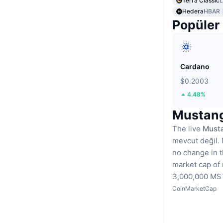
Terra Classic
Hedera
HBAR
Popüler
Cardano
$0.2003
4.48%
MustangC
The live
Musta
mevcut değil.
no change in t
market cap of 
3,000,000 MST
CoinMarketCap