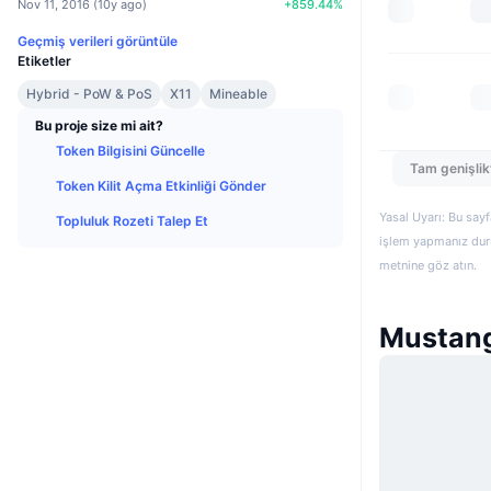
Nov 11, 2016
(
10y ago
)
+
859.44
%
Geçmiş verileri görüntüle
Etiketler
Hybrid - PoW & PoS
X11
Mineable
Bu proje size mi ait?
Token Bilgisini Güncelle
Tam genişlik
Token Kilit Açma Etkinliği Gönder
Yasal Uyarı: Bu sayf
Topluluk Rozeti Talep Et
işlem yapmanız duru
metnine göz atın.
Mustang