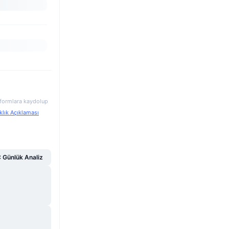
atformlara kaydolup
klık Açıklaması
Günlük Analiz