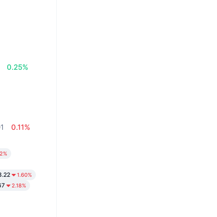
0.25%
01
0.11%
72%
8.22
1.60%
67
2.18%