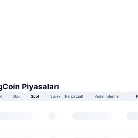
Coin Piyasaları
X
DEX
Spot
Sürekli (Perpetual)
Vadeli İşlemler
F