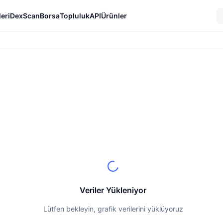
eri
DexScan
Borsa
Topluluk
API
Ürünler
Veriler Yükleniyor
Lütfen bekleyin, grafik verilerini yüklüyoruz