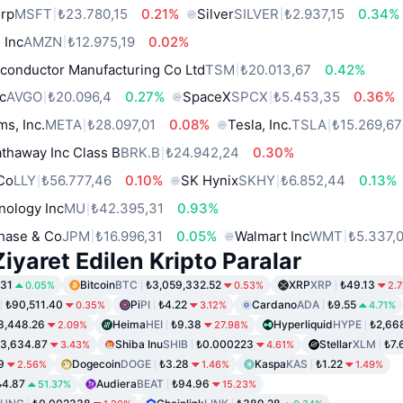
orp
MSFT
₺23.780,15
0.21%
Silver
SILVER
₺2.937,15
0.34%
 Inc
AMZN
₺12.975,19
0.02%
conductor Manufacturing Co Ltd
TSM
₺20.013,67
0.42%
c
AVGO
₺20.096,4
0.27%
SpaceX
SPCX
₺5.453,35
0.36%
ms, Inc.
META
₺28.097,01
0.08%
Tesla, Inc.
TSLA
₺15.269,67
thaway Inc Class B
BRK.B
₺24.942,24
0.30%
 Co
LLY
₺56.777,46
0.10%
SK Hynix
SKHY
₺6.852,44
0.13%
nology Inc
MU
₺42.395,31
0.93%
hase & Co
JPM
₺16.996,31
0.05%
Walmart Inc
WMT
₺5.337,
iyaret Edilen Kripto Paralar
.31
Bitcoin
BTC
₺3,059,332.52
XRP
XRP
₺49.13
0.05%
0.53%
2.
₺90,511.40
Pi
PI
₺4.22
Cardano
ADA
₺9.55
0.35%
3.12%
4.71%
3,448.26
Heima
HEI
₺9.38
Hyperliquid
HYPE
₺2,66
2.09%
27.98%
3,634.87
Shiba Inu
SHIB
₺0.000223
Stellar
XLM
₺7.
3.43%
4.61%
9
Dogecoin
DOGE
₺3.28
Kaspa
KAS
₺1.22
2.56%
1.46%
1.49%
₺4.87
Audiera
BEAT
₺94.96
51.37%
15.23%