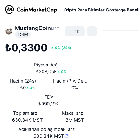
Kripto Para Birimleri
Gösterge Panell
MustangCoin
MST
1K
#5494
₺0,3300
0%
(
24h
)
Piyasa değ.
₺208,05K
0%
Hacim (24s)
Hacim/Piy. Değ. (24s)
₺0
0%
0%
FDV
₺990,19K
Toplam arz
Maks. arz
630,34K MST
3M MST
Açıklanan dolaşımdaki arz
630,34K MST