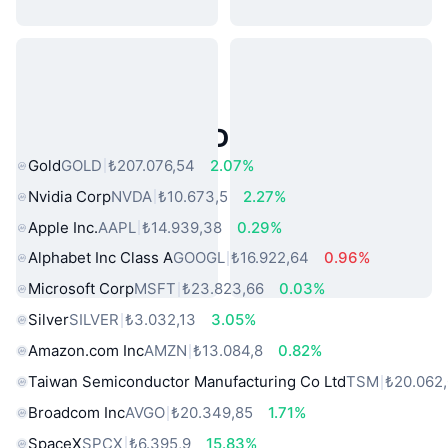
Popüler Gerçek Dünya Varlıkları
Gold
GOLD
₺207.076,54
2.07%
Nvidia Corp
NVDA
₺10.673,5
2.27%
Apple Inc.
AAPL
₺14.939,38
0.29%
Alphabet Inc Class A
GOOGL
₺16.922,64
0.96%
Microsoft Corp
MSFT
₺23.823,66
0.03%
Silver
SILVER
₺3.032,13
3.05%
Amazon.com Inc
AMZN
₺13.084,8
0.82%
Taiwan Semiconductor Manufacturing Co Ltd
TSM
₺20.062
Broadcom Inc
AVGO
₺20.349,85
1.71%
SpaceX
SPCX
₺6.395,9
15.83%