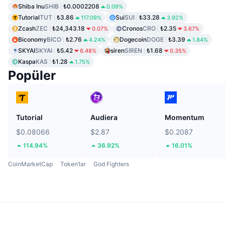
Shiba Inu
SHIB
₺0.0002208
0.09%
Tutorial
TUT
₺3.86
Sui
SUI
₺33.28
117.09%
3.92%
Zcash
ZEC
₺24,343.18
Cronos
CRO
₺2.35
0.07%
3.67%
Biconomy
BICO
₺2.76
Dogecoin
DOGE
₺3.39
4.24%
1.84%
SKYAI
SKYAI
₺5.42
siren
SIREN
₺1.68
6.48%
0.35%
Kaspa
KAS
₺1.28
1.75%
Popüler
Tutorial
Audiera
Momentum
$0.08066
$2.87
$0.2087
114.94%
36.92%
16.01%
CoinMarketCap
Token’lar
God Fighters