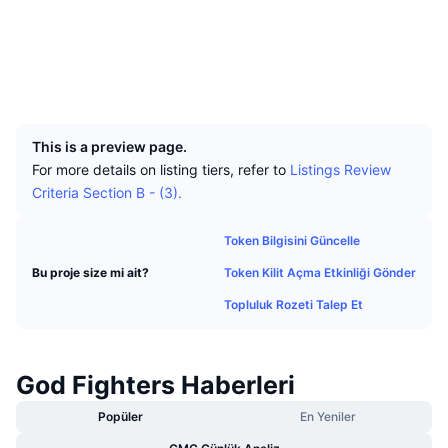
En İyi Trader'lar
Diğer yazılar
Borsa Girişleri/Çıkışları
DEX API
Dönüştürücü
Sosyal ağlar
Öne Çıkanlar
Spot
Sözleşmeler
0x7076...6abbb1
Duyarlılık
Kurumsal
Bülten
Göstergeler
Popüler
Türevler
Gezginler
explorer.onuschain.io
UCID
36329
Fiyatlandırma
CMC Launch
Yakında
Korku ve Hırs Endeksi.
This is a preview page.
Kaynaklar
CMC Labs
En Son Eklenen
Altcoin Sezonu Endeksi
For more details on listing tiers, refer to
Listings Review
Criteria Section B - (3).
CMC Max
Yükselen/Düşen
Piyasa Döngüsü Göstergeleri
Dokümantasyon
Token Bilgisini Güncelle
Öne Çıkan Haberler
En Çok Tıklanan
Bitcoin Hakimiyeti
Token Kilit Açma Etkinliği Gönder
Bu proje size mi ait?
SSS
Telegram Botu
Topluluk Rozeti Talep Et
Topluluk duygusu
CoinMarketCap 20 Endeksi
AI Entegrasyonları
Reklam
Zincir Sıralaması
CoinMarketCap 100 Endeksi
God Fighters Haberleri
CMC Ajan Merkezi
Tahmin Piyasaları
ETF Akışları
Popüler
En Yeniler
Site Widget’ları
Yetenek Pazaryeri