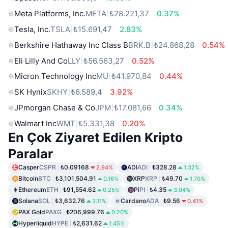
Meta Platforms, Inc.
META
₺28.221,37
0.37%
Tesla, Inc.
TSLA
₺15.691,47
2.83%
Berkshire Hathaway Inc Class B
BRK.B
₺24.868,28
0.54%
Eli Lilly And Co
LLY
₺56.563,27
0.52%
Micron Technology Inc
MU
₺41.970,84
0.44%
SK Hynix
SKHY
₺6.589,4
3.92%
JPmorgan Chase & Co
JPM
₺17.081,66
0.34%
Walmart Inc
WMT
₺5.331,38
0.20%
En Çok Ziyaret Edilen Kripto
Paralar
Casper
CSPR
₺0.09168
ADI
ADI
₺328.28
2.94%
1.32%
Bitcoin
BTC
₺3,101,504.91
XRP
XRP
₺49.70
0.16%
1.70%
Ethereum
ETH
₺91,554.62
Pi
PI
₺4.35
0.25%
3.04%
Solana
SOL
₺3,632.76
Cardano
ADA
₺9.56
3.11%
0.41%
PAX Gold
PAXG
₺206,999.76
0.20%
Hyperliquid
HYPE
₺2,631.62
1.45%