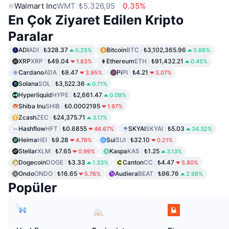
Walmart Inc
WMT
₺5.326,95
0.35%
En Çok Ziyaret Edilen Kripto
Paralar
ADI
ADI
₺328.37
Bitcoin
BTC
₺3,102,365.96
0.25%
0.68%
XRP
XRP
₺49.04
Ethereum
ETH
₺91,432.21
1.83%
0.45%
Cardano
ADA
₺9.47
Pi
PI
₺4.21
3.95%
3.07%
Solana
SOL
₺3,522.36
0.71%
Hyperliquid
HYPE
₺2,661.47
0.09%
Shiba Inu
SHIB
₺0.0002195
1.97%
Zcash
ZEC
₺24,375.71
3.17%
Hashflow
HFT
₺0.6855
SKYAI
SKYAI
₺5.03
46.67%
34.32%
Heima
HEI
₺9.28
Sui
SUI
₺32.10
4.76%
0.21%
Stellar
XLM
₺7.65
Kaspa
KAS
₺1.25
0.99%
3.13%
Dogecoin
DOGE
₺3.33
Canton
CC
₺4.47
1.33%
5.80%
Ondo
ONDO
₺16.65
Audiera
BEAT
₺96.76
5.76%
2.98%
Popüler