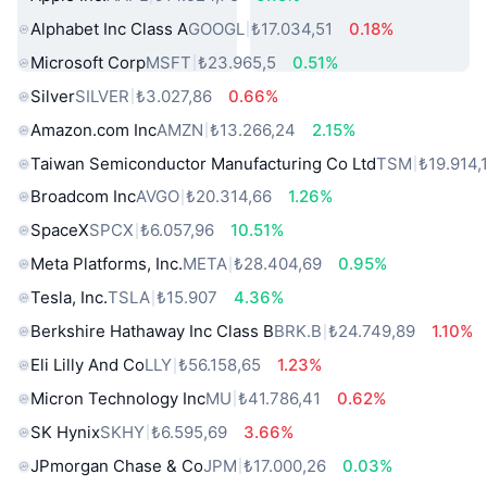
Alphabet Inc Class A
GOOGL
₺17.034,51
0.18%
Microsoft Corp
MSFT
₺23.965,5
0.51%
Silver
SILVER
₺3.027,86
0.66%
Amazon.com Inc
AMZN
₺13.266,24
2.15%
Taiwan Semiconductor Manufacturing Co Ltd
TSM
₺19.914,
Broadcom Inc
AVGO
₺20.314,66
1.26%
SpaceX
SPCX
₺6.057,96
10.51%
Meta Platforms, Inc.
META
₺28.404,69
0.95%
Tesla, Inc.
TSLA
₺15.907
4.36%
Berkshire Hathaway Inc Class B
BRK.B
₺24.749,89
1.10%
Eli Lilly And Co
LLY
₺56.158,65
1.23%
Micron Technology Inc
MU
₺41.786,41
0.62%
SK Hynix
SKHY
₺6.595,69
3.66%
JPmorgan Chase & Co
JPM
₺17.000,26
0.03%