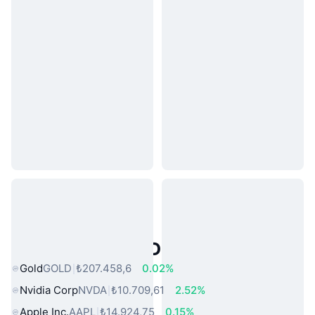
Popüler Gerçek Dünya Varlıkları
Gold
GOLD
₺207.458,6
0.02%
Nvidia Corp
NVDA
₺10.709,61
2.52%
Apple Inc.
AAPL
₺14.924,75
0.15%