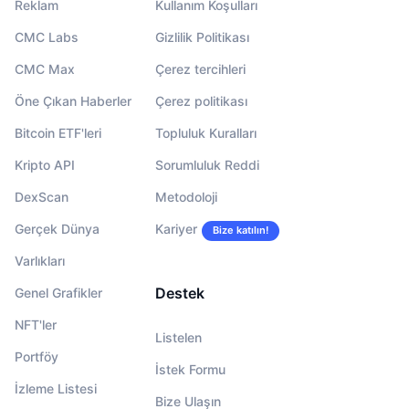
Reklam
Kullanım Koşulları
CMC Labs
Gizlilik Politikası
CMC Max
Çerez tercihleri
Öne Çıkan Haberler
Çerez politikası
Bitcoin ETF'leri
Topluluk Kuralları
Kripto API
Sorumluluk Reddi
DexScan
Metodoloji
Gerçek Dünya
Kariyer
Bize katılın!
Varlıkları
Destek
Genel Grafikler
NFT'ler
Listelen
Portföy
İstek Formu
İzleme Listesi
Bize Ulaşın