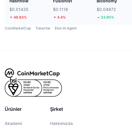
Hashflow
Fusionist
Biconomy
$0.01435
$0.1118
$0.04972
46.83%
4.4%
33.95%
CoinMarketCap
Token’lar
Elon AI Agent
Ürünler
Şirket
Akademi
Hakkımızda