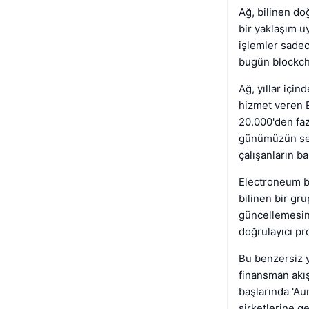
Ağ, bilinen d
bir yaklaşım u
işlemler sadec
bugün blockcha
Ağ, yıllar içi
hizmet veren 
20.000'den faz
günümüzün ser
çalışanların b
Electroneum b
bilinen bir gr
güncellemesin
doğrulayıcı pr
Bu benzersiz y
finansman akı
başlarında 'Au
şirketlerine ge