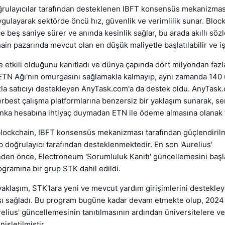
oğrulayıcılar tarafından desteklenen IBFT konsensüs mekanizma
ygulayarak sektörde öncü hız, güvenlik ve verimlilik sunar. Bloc
e beş saniye sürer ve anında kesinlik sağlar, bu arada akıllı sö
in pazarında mevcut olan en düşük maliyetle başlatılabilir ve işle
nde etkili olduğunu kanıtladı ve dünya çapında dört milyondan fazl
ETN Ağı'nın omurgasını sağlamakla kalmayıp, aynı zamanda 140
la satıcıyı destekleyen AnyTask.com'a da destek oldu. AnyTask
best çalışma platformlarına benzersiz bir yaklaşım sunarak, se
anka hesabına ihtiyaç duymadan ETN ile ödeme almasına olanak t
lockchain, IBFT konsensüs mekanizması tarafından güçlendiril
up doğrulayıcı tarafından desteklenmektedir. En son 'Aurelius'
den önce, Electroneum 'Sorumluluk Kanıtı' güncellemesini başla
ogramına bir grup STK dahil edildi.
aklaşım, STK'lara yeni ve mevcut yardım girişimlerini destekley
şı sağladı. Bu program bugüne kadar devam etmekte olup, 2024 y
relius' güncellemesinin tanıtılmasının ardından üniversitelere v
nişletilmiştir.