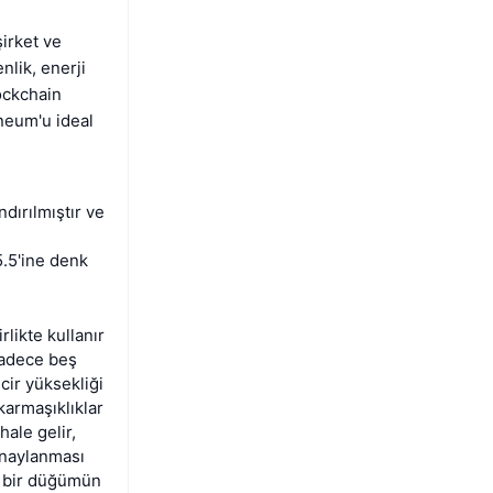
irket ve
nlik, enerji
lockchain
oneum'u ideal
dırılmıştır ve
.5'ine denk
likte kullanır
 sadece beş
cir yüksekliği
 karmaşıklıklar
hale gelir,
onaylanması
lı bir düğümün