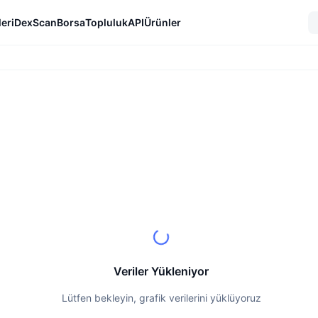
eri
DexScan
Borsa
Topluluk
API
Ürünler
Veriler Yükleniyor
Lütfen bekleyin, grafik verilerini yüklüyoruz