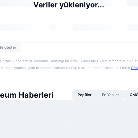
Veriler yükleniyor...
te göster
a ortaklık bağlantıları içerebilir. Herhangi bir ortaklık adresini ziyaret etmeniz ve bu pl
munda, yapılan işlem üzerinden CoinMarketCap'e belli bir ücret ödenebilir. Lütfen
Orta
neum Haberleri
Popüler
En Yeniler
CMC 