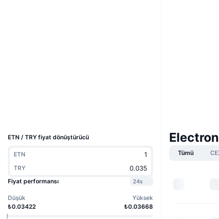
Boost
Web sitesi
Website
Whitepaper
Sosyal ağlar
4.1
Derecelendirme (CertiK)
Denetimler
Gezginler
blockexplorer.electroneum.com
Cüzdanlar
UCID
2137
Electro
ETN / TRY fiyat dönüştürücü
Tümü
CE
ETN
TRY
Fiyat performansı
24s
Düşük
Yüksek
₺0.03422
₺0.03668