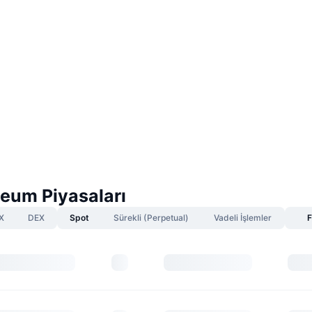
neum Piyasaları
X
DEX
Spot
Sürekli (Perpetual)
Vadeli İşlemler
F