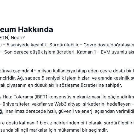
neum Hakkında
ETN) Nedir?
ı – 5 saniyede kesinlik. Sürdürülebilir – Çevre dostu doğrulayıcı
– Son derece düşük işlem ücretleri. Katman 1 – EVM uyumlu akıl
dünya çapında 4+ milyon kullanıcıya hitap eden çevre dostu bi
nciridir. Ağ, sadece 5 saniyelik işlem hızları ve anında kesinlik 
rak piyasanın en düşük akıllı sözleşme ücretlerine sahiptir.
s Hata Toleransı (IBFT) konsensüs mekanizması ile güçlendirilmi
- üniversiteler, vakıflar ve Web3 altyapı şirketlerini hedefleyen 
, inanılmaz derecede hızlı, güvenli ve enerji açısından verimlidi
e dostu katman-1 blok zincirlerinden biri olarak, sürdürülebilir
usunda bilinçli markalar için mükemmel bir seçimdir.