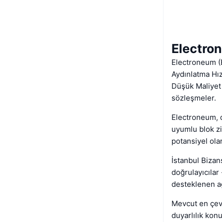
Electro
Electroneum (
Aydınlatma Hız
Düşük Maliyet 
sözleşmeler.
Electroneum, 
uyumlu blok zi
potansiyel ola
İstanbul Bizan
doğrulayıcılar 
desteklenen ağ
Mevcut en çevr
duyarlılık kon