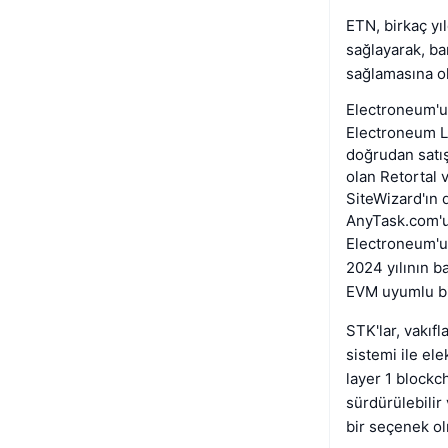
ETN, birkaç yı
sağlayarak, ba
sağlamasına ol
Electroneum'u
Electroneum Ltd
doğrudan satış
olan Retortal v
SiteWizard'ın d
AnyTask.com'u
Electroneum'u
2024 yılının b
EVM uyumlu bi
STK'lar, vakıfl
sistemi ile ele
layer 1 blockc
sürdürülebilir
bir seçenek ol