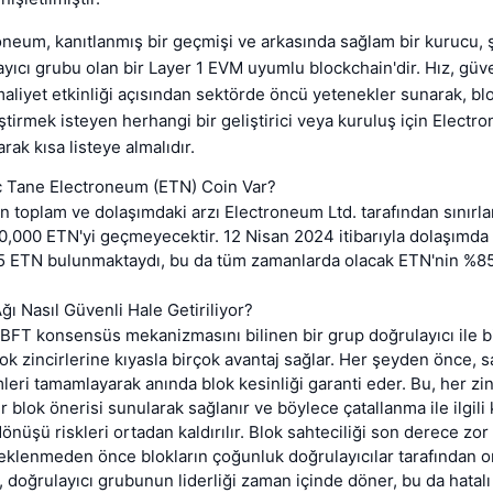
oneum, kanıtlanmış bir geçmişi ve arkasında sağlam bir kurucu, ş
ayıcı grubu olan bir Layer 1 EVM uyumlu blockchain'dir. Hız, güve
 maliyet etkinliği açısından sektörde öncü yetenekler sunarak, b
ştirmek isteyen herhangi bir geliştirici veya kuruluş için Electr
arak kısa listeye almalıdır.
 Tane Electroneum (ETN) Coin Var?
 toplam ve dolaşımdaki arzı Electroneum Ltd. tarafından sınırlan
0,000 ETN'yi geçmeyecektir. 12 Nisan 2024 itibarıyla dolaşımda
5 ETN bulunmaktaydı, bu da tüm zamanlarda olacak ETN'nin %85
ı Nasıl Güvenli Hale Getiriliyor?
BFT konsensüs mekanizmasını bilinen bir grup doğrulayıcı ile bir
lok zincirlerine kıyasla birçok avantaj sağlar. Her şeyden önce,
leri tamamlayarak anında blok kesinliği garanti eder. Bu, her zin
ir blok önerisi sunularak sağlanır ve böylece çatallanma ile ilgili
önüşü riskleri ortadan kaldırılır. Blok sahteciliği son derece zor 
 eklenmeden önce blokların çoğunluk doğrulayıcılar tarafından 
a, doğrulayıcı grubunun liderliği zaman içinde döner, bu da hata