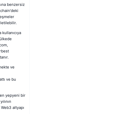
sına benzersiz
kchain'deki
zleşmeler
tilebilir.
a kullanıcıya
 ülkede
.com,
rbest
anır.
mekte ve
ttı ve bu
en yepyeni bir
ılının
e Web3 altyapı