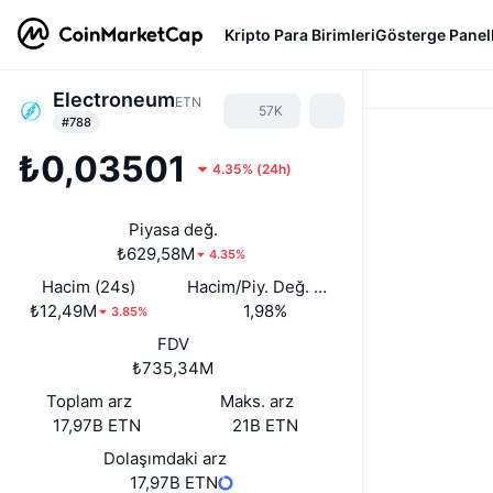
Kripto Para Birimleri
Gösterge Panell
Electroneum
ETN
57K
#788
₺0,03501
4.35%
(
24h
)
Piyasa değ.
₺629,58M
4.35%
Hacim (24s)
Hacim/Piy. Değ. (24s)
₺12,49M
1,98%
3.85%
FDV
₺735,34M
Toplam arz
Maks. arz
17,97B ETN
21B ETN
Dolaşımdaki arz
17,97B ETN