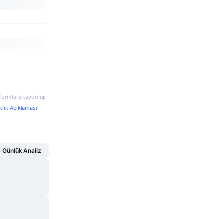
atformlara kaydolup
klık Açıklaması
Günlük Analiz