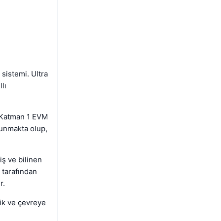
 sistemi. Ultra
lı
r Katman 1 EVM
sunmakta olup,
ş ve bilinen
- tarafından
r.
lik ve çevreye