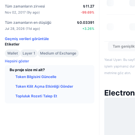
Tüm zamanların zirvesi
₺11.27
Nov 02, 2017
(
9y ago
)
-99.69
%
Tüm zamanların en düşüğü
₺0.03391
Jul 28, 2026
(
11d ago
)
+
3.26
%
Geçmiş verileri görüntüle
Etiketler
Tam genişlik
Wallet
Layer 1
Medium of Exchange
Yasal Uyarı: Bu sayf
Hepsini göster
işlem yapmanız duru
Bu proje size mi ait?
metnine göz atın.
Token Bilgisini Güncelle
Token Kilit Açma Etkinliği Gönder
Electro
Topluluk Rozeti Talep Et