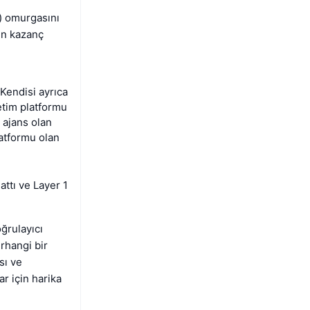
i) omurgasını
en kazanç
 Kendisi ayrıca
etim platformu
l ajans olan
latformu olan
attı ve Layer 1
oğrulayıcı
erhangi bir
sı ve
r için harika