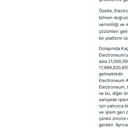
Özetle, Electr
bilinen doğrul
verimliliği ve
çözümleri geli
bir platform ol
Dolaşımda Kaç
Electroneum'un
asla 21,000,00
17,969,620,85
gelmektedir.
Electroneum Ağ
Electroneum, I
ve bu, diğer b
saniyede işlem
için yalnızca b
ve işlem geri d
çünkü zincire
gerekir. Ayrıc