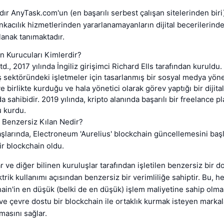
ldır AnyTask.com'un (en başarılı serbest çalışan sitelerinden bir
nkacılık hizmetlerinden yararlanamayanların dijital becerilerind
anak tanımaktadır.
n Kurucuları Kimlerdir?
., 2017 yılında İngiliz girişimci Richard Ells tarafından kuruldu.
 sektöründeki işletmeler için tasarlanmış bir sosyal medya yön
e birlikte kurduğu ve hala yönetici olarak görev yaptığı bir dijita
a sahibidir. 2019 yılında, kripto alanında başarılı bir freelance p
 kurdu.
 Benzersiz Kılan Nedir?
aşlarında, Electroneum 'Aurelius' blockchain güncellemesini başl
r blockchain oldu.
ar ve diğer bilinen kuruluşlar tarafından işletilen benzersiz bir d
ktrik kullanımı açısından benzersiz bir verimliliğe sahiptir. Bu, h
hain'in en düşük (belki de en düşük) işlem maliyetine sahip olma
 ve çevre dostu bir blockchain ile ortaklık kurmak isteyen markala
masını sağlar.