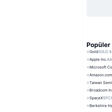
Popüler 
Gold
GOLD
₺
Apple Inc.
AA
Microsoft C
Amazon.com
Taiwan Semi
Broadcom In
SpaceX
SPC
Berkshire Ha