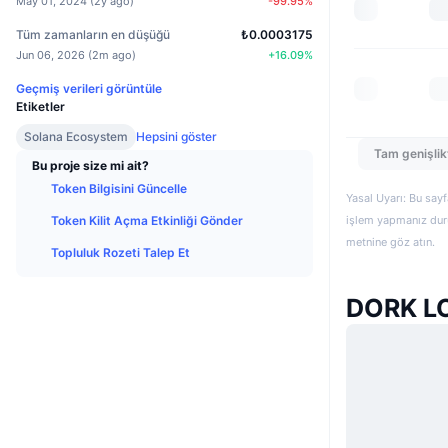
May 01, 2024
(
2y ago
)
-99.95
%
Tüm zamanların en düşüğü
₺0.0003175
Jun 06, 2026
(
2m ago
)
+
16.09
%
Geçmiş verileri görüntüle
Etiketler
Solana Ecosystem
Hepsini göster
Tam genişlik
Bu proje size mi ait?
Token Bilgisini Güncelle
Yasal Uyarı: Bu sayf
işlem yapmanız duru
Token Kilit Açma Etkinliği Gönder
metnine göz atın.
Topluluk Rozeti Talep Et
DORK LO