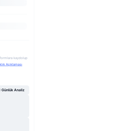
atformlara kaydolup
klık Açıklaması
Günlük Analiz