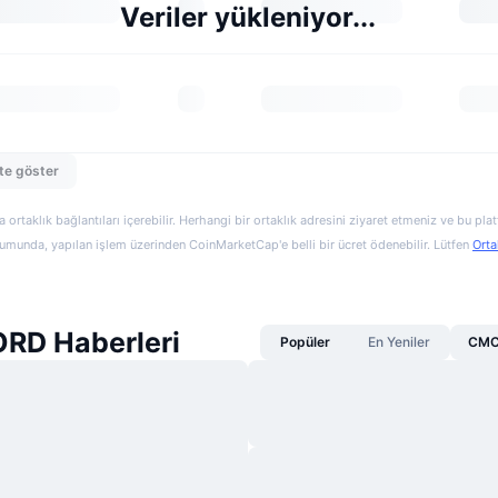
Veriler yükleniyor...
te göster
a ortaklık bağlantıları içerebilir. Herhangi bir ortaklık adresini ziyaret etmeniz ve bu pl
munda, yapılan işlem üzerinden CoinMarketCap'e belli bir ücret ödenebilir. Lütfen
Orta
RD Haberleri
Popüler
En Yeniler
CMC 