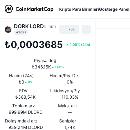
Kripto Para Birimleri
Gösterge Panell
DORK LORD
DLORD
782
#3697
₺0,0003685
1.08%
(
24h
)
Piyasa değ.
₺346,15K
1.08%
Hacim (24s)
Hacim/Piy. Değ. (24s)
₺0
0%
0%
FDV
Likidasyon/Piy. Değ.
₺368,54K
110.03%
Toplam arz
Maks. arz
999,99M DLORD
--
Dolaşımdaki arz
Sahipler
939,24M DLORD
1,74K