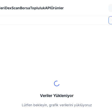
eri
DexScan
Borsa
Topluluk
API
Ürünler
Veriler Yükleniyor
Lütfen bekleyin, grafik verilerini yüklüyoruz