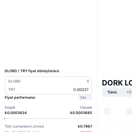
Web sitesi
Website
Whitepaper
Sosyal ağlar
Sözleşmeler
3krWsX...MZKkrb
2.2
Derecelendirme (CertiK)
Gezginler
solscan.io
Cüzdanlar
UCID
30817
DLORD / TRY fiyat dönüştürücü
DORK LO
DLORD
TRY
Tümü
CE
Fiyat performansı
24s
Düşük
Yüksek
₺0.0003634
₺0.0003685
Tüm zamanların zirvesi
₺0.7967