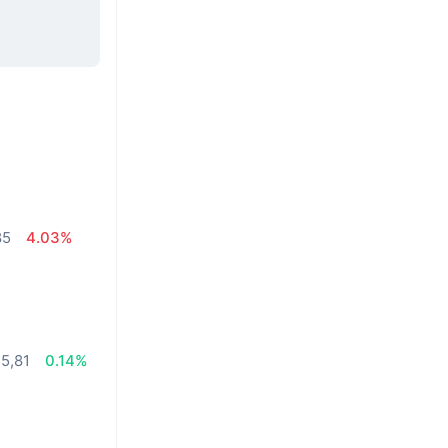
85
4.03%
35,81
0.14%