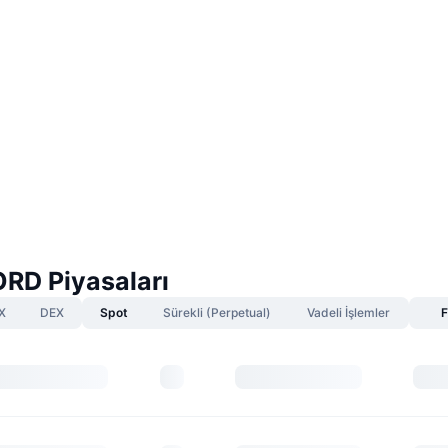
RD Piyasaları
X
DEX
Spot
Sürekli (Perpetual)
Vadeli İşlemler
F