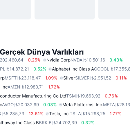
Gerçek Dünya Varlıkları
202.460,64
0.25%
Nvidia Corp
NVDA
₺10.501,16
3.43%
PL
₺14.872,21
0.52%
Alphabet Inc Class A
GOOGL
₺17.355,
orp
MSFT
₺23.118,47
1.09%
Silver
SILVER
₺2.951,52
0.11%
 Inc
AMZN
₺12.980,71
1.72%
conductor Manufacturing Co Ltd
TSM
₺19.663,92
0.76%
c
AVGO
₺20.032,99
0.03%
Meta Platforms, Inc.
META
₺28.1
X
₺5.235,73
13.61%
Tesla, Inc.
TSLA
₺15.298,25
1.77%
thaway Inc Class B
BRK.B
₺24.702,39
0.32%