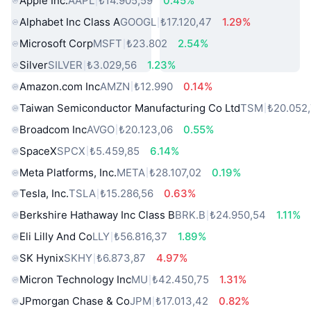
Apple Inc.
AAPL
₺14.905,59
0.45%
Alphabet Inc Class A
GOOGL
₺17.120,47
1.29%
Microsoft Corp
MSFT
₺23.802
2.54%
Silver
SILVER
₺3.029,56
1.23%
Amazon.com Inc
AMZN
₺12.990
0.14%
Taiwan Semiconductor Manufacturing Co Ltd
TSM
₺20.052
Broadcom Inc
AVGO
₺20.123,06
0.55%
SpaceX
SPCX
₺5.459,85
6.14%
Meta Platforms, Inc.
META
₺28.107,02
0.19%
Tesla, Inc.
TSLA
₺15.286,56
0.63%
Berkshire Hathaway Inc Class B
BRK.B
₺24.950,54
1.11%
Eli Lilly And Co
LLY
₺56.816,37
1.89%
SK Hynix
SKHY
₺6.873,87
4.97%
Micron Technology Inc
MU
₺42.450,75
1.31%
JPmorgan Chase & Co
JPM
₺17.013,42
0.82%