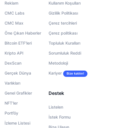
Reklam
Kullanım Koşulları
CMC Labs
Gizlilik Politikası
CMC Max
Çerez tercihleri
Öne Çıkan Haberler
Çerez politikası
Bitcoin ETF'leri
Topluluk Kuralları
Kripto API
Sorumluluk Reddi
DexScan
Metodoloji
Gerçek Dünya
Kariyer
Bize katılın!
Varlıkları
Destek
Genel Grafikler
NFT'ler
Listelen
Portföy
İstek Formu
İzleme Listesi
Bize Ulaşın