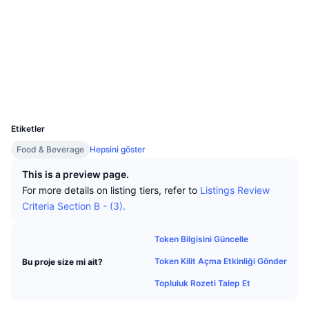
En İyi Trader'lar
Diğer yazılar
Borsa Girişleri/Çıkışları
DEX API
Dönüştürücü
Öne Çıkanlar
Spot
Sosyal ağlar
Duyarlılık
Kurumsal
Bülten
Göstergeler
Popüler
Türevler
Sözleşmeler
0x2dc9...B4C6cB
Gezginler
basescan.org
Fiyatlandırma
CMC Launch
Yakında
Korku ve Hırs Endeksi.
Cüzdanlar
UCID
Kaynaklar
CMC Labs
29749
En Son Eklenen
Altcoin Sezonu Endeksi
Etiketler
CMC Max
Yükselen/Düşen
Piyasa Döngüsü Göstergeleri
Food & Beverage
Hepsini göster
Dokümantasyon
Öne Çıkan Haberler
This is a preview page.
En Çok Tıklanan
Bitcoin Hakimiyeti
SSS
For more details on listing tiers, refer to
Listings Review
Telegram Botu
Criteria Section B - (3).
Topluluk duygusu
CoinMarketCap 20 Endeksi
AI Entegrasyonları
Reklam
Token Bilgisini Güncelle
Zincir Sıralaması
CoinMarketCap 100 Endeksi
Token Kilit Açma Etkinliği Gönder
Bu proje size mi ait?
CMC Ajan Merkezi
Topluluk Rozeti Talep Et
Tahmin Piyasaları
ETF Akışları
Site Widget’ları
Yetenek Pazaryeri