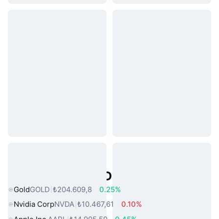
Popüler Gerçek Dünya Varlıkları
Gold
GOLD
₺204.609,8
0.25%
Nvidia Corp
NVDA
₺10.467,61
0.10%