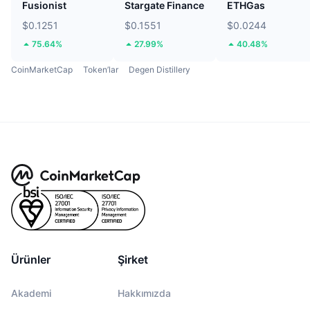
Fusionist
Stargate Finance
ETHGas
$0.1251
$0.1551
$0.0244
75.64%
27.99%
40.48%
CoinMarketCap
Token’lar
Degen Distillery
Ürünler
Şirket
Akademi
Hakkımızda