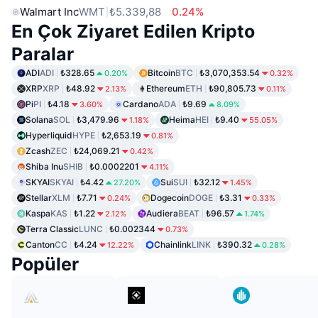
Walmart Inc
WMT
₺5.339,88
0.24%
En Çok Ziyaret Edilen Kripto
Paralar
ADI
ADI
₺328.65
Bitcoin
BTC
₺3,070,353.54
0.20%
0.32%
XRP
XRP
₺48.92
Ethereum
ETH
₺90,805.73
2.13%
0.11%
Pi
PI
₺4.18
Cardano
ADA
₺9.69
3.60%
8.09%
Solana
SOL
₺3,479.96
Heima
HEI
₺9.40
1.18%
55.05%
Hyperliquid
HYPE
₺2,653.19
0.81%
Zcash
ZEC
₺24,069.21
0.42%
Shiba Inu
SHIB
₺0.0002201
4.11%
SKYAI
SKYAI
₺4.42
Sui
SUI
₺32.12
27.20%
1.45%
Stellar
XLM
₺7.71
Dogecoin
DOGE
₺3.31
0.24%
0.33%
Kaspa
KAS
₺1.22
Audiera
BEAT
₺96.57
2.12%
1.74%
Terra Classic
LUNC
₺0.002344
0.73%
Canton
CC
₺4.24
Chainlink
LINK
₺390.32
12.22%
0.28%
Popüler