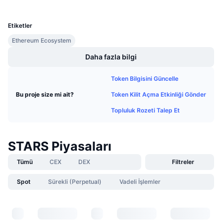
UCID
Gelecek Satışlar
34793
Fonlama Oranları
Öğren & Kazan
Etiketler
Ethereum Ecosystem
Takvimler
Daha fazla bilgi
ICO Takvimi
Token Bilgisini Güncelle
Etkinlik Takvimi
Token Kilit Açma Etkinliği Gönder
Bu proje size mi ait?
Topluluk Rozeti Talep Et
STARS Piyasaları
Tümü
CEX
DEX
Filtreler
Spot
Sürekli (Perpetual)
Vadeli İşlemler