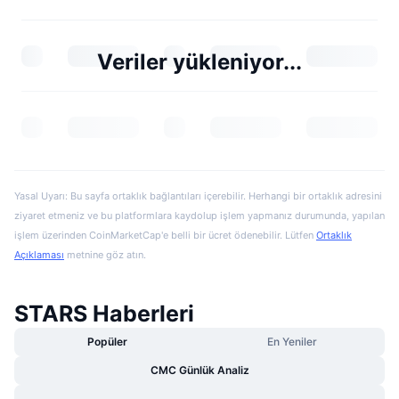
Veriler yükleniyor...
Yasal Uyarı: Bu sayfa ortaklık bağlantıları içerebilir. Herhangi bir ortaklık adresini
ziyaret etmeniz ve bu platformlara kaydolup işlem yapmanız durumunda, yapılan
işlem üzerinden CoinMarketCap'e belli bir ücret ödenebilir. Lütfen
Ortaklık
Açıklaması
metnine göz atın.
STARS Haberleri
Popüler
En Yeniler
CMC Günlük Analiz