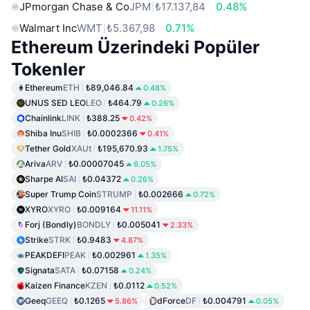
JPmorgan Chase & Co
JPM
₺17.137,84
0.48%
Walmart Inc
WMT
₺5.367,98
0.71%
Ethereum Üzerindeki Popüler
Tokenler
Ethereum
ETH
₺89,046.84
0.48%
UNUS SED LEO
LEO
₺464.79
0.26%
Chainlink
LINK
₺388.25
0.42%
Shiba Inu
SHIB
₺0.0002366
0.41%
Tether Gold
XAUt
₺195,670.93
1.75%
Ariva
ARV
₺0.00007045
6.05%
Sharpe AI
SAI
₺0.04372
0.26%
Super Trump Coin
STRUMP
₺0.002666
0.72%
XYRO
XYRO
₺0.009164
11.11%
Forj (Bondly)
BONDLY
₺0.005041
2.33%
Strike
STRK
₺0.9483
4.87%
PEAKDEFI
PEAK
₺0.002961
1.35%
Signata
SATA
₺0.07158
0.24%
Kaizen Finance
KZEN
₺0.0112
0.52%
Geeq
GEEQ
₺0.1265
dForce
DF
₺0.004791
5.86%
0.05%