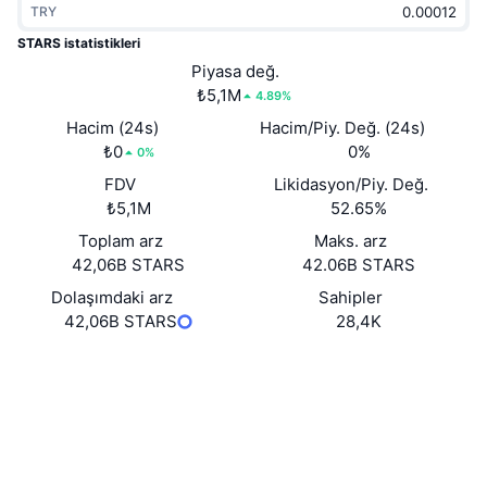
TRY
Popüler
Kripto ETF'leri
Öğren
CMC Model Bağlam Protokolü
STARS istatistikleri
Yeni
Piyasa değ.
Bitcoin ETF'leri
x402
Haber
₺5,1M
4.89%
Kripto
Ethereum ETF'leri
Hacim (24s)
Hacim/Piy. Değ. (24s)
Akademi
₺0
0%
0%
Siyaset
FDV
Likidasyon/Piy. Değ.
Teknik analiz
Araştırma
₺5,1M
52.65%
Spor
Toplam arz
Maks. arz
RSI
Videolar
42,06B STARS
42.06B STARS
Finans
MACD
Dolaşımdaki arz
Sahipler
Sözlük
42,06B STARS
28,4K
Teknoloji
Web sitesi
Website
Türevler
Kampanyalar
Sosyal ağlar
NFT
Genel Bakış
Airdrop
Sözleşmeler
0x04F1...5e05D5
Gezginler
etherscan.io
Genel NFT İstatistikleri
Tasfiyeler
Elmas Ödülleri
Cüzdanlar