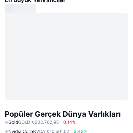
Popüler Gerçek Dünya Varlıkları
Gold
GOLD
₺203.702,95
0.14%
Nvidia Corp
NVDA
₺10.501,52
3.43%