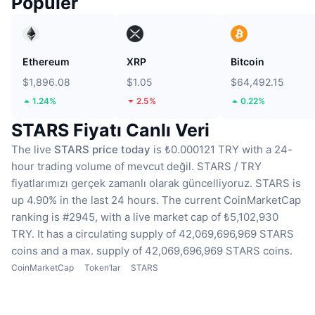
Popüler
Ethereum
XRP
Bitcoin
$1,896.08
$1.05
$64,492.15
1.24%
2.5%
0.22%
STARS Fiyatı Canlı Veri
The live
STARS price today
is ₺0.000121 TRY with a 24-
hour trading volume of mevcut değil.
STARS / TRY
fiyatlarımızı gerçek zamanlı olarak güncelliyoruz.
STARS is
up 4.90% in the last 24 hours.
The current CoinMarketCap
ranking is #2945, with a live market cap of ₺5,102,930
TRY.
It has a circulating supply of 42,069,696,969 STARS
coins
and a max. supply of 42,069,696,969 STARS coins.
CoinMarketCap
Token’lar
STARS