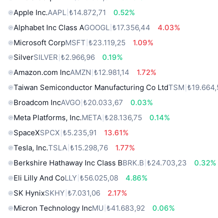
Apple Inc.
AAPL
₺14.872,71
0.52%
Alphabet Inc Class A
GOOGL
₺17.356,44
4.03%
Microsoft Corp
MSFT
₺23.119,25
1.09%
Silver
SILVER
₺2.966,96
0.19%
Amazon.com Inc
AMZN
₺12.981,14
1.72%
Taiwan Semiconductor Manufacturing Co Ltd
TSM
₺19.664,
Broadcom Inc
AVGO
₺20.033,67
0.03%
Meta Platforms, Inc.
META
₺28.136,75
0.14%
SpaceX
SPCX
₺5.235,91
13.61%
Tesla, Inc.
TSLA
₺15.298,76
1.77%
Berkshire Hathaway Inc Class B
BRK.B
₺24.703,23
0.32%
Eli Lilly And Co
LLY
₺56.025,08
4.86%
SK Hynix
SKHY
₺7.031,06
2.17%
Micron Technology Inc
MU
₺41.683,92
0.06%