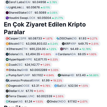
Zero1 Labs
DEAI
₺0.04958
3.78%
LightLink
LL
₺0.05676
0.11%
SharedStake
SGT
₺0.5089
0.05%
Houdini Swap
LOCK
₺0.05004
21.77%
En Çok Ziyaret Edilen Kripto
Paralar
Casper
CSPR
₺0.08733
ZIGChain
ZIG
₺1.93
1.87%
0.27%
Bitcoin
BTC
₺3,068,803.02
XRP
XRP
₺49.75
0.24%
2.51%
Ethereum
ETH
₺90,224.00
Pi
PI
₺4.49
1.25%
12.78%
Solana
SOL
₺3,494.55
Cardano
ADA
₺9.05
0.88%
1.00%
Hyperliquid
HYPE
₺2,671.15
0.33%
Zcash
ZEC
₺24,142.77
1.29%
Shiba Inu
SHIB
₺0.0002289
3.33%
Pump.fun
PUMP
₺0.1102
Heima
HEI
₺13.40
4.94%
56.80%
Lorenzo Protocol
BANK
₺1.99
19.23%
Dogecoin
DOGE
₺3.31
Sui
SUI
₺32.54
0.76%
1.51%
Stellar
XLM
₺7.70
3.41%
Terra Classic
LUNC
₺0.002339
2.55%
Kaspa
KAS
₺1.24
Ondo
ONDO
₺17.62
1.53%
2.07%